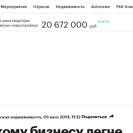
Мероприятия
Отрасли
Недвижимость
Autonews
РБК Ком
20 672 000
 цена квартиры
Образование
РБК Курсы
РБК Life
Тренды
+5.87%
Визионеры
Н
вских новостройках
руб
Дискуссионный клуб
Исследования
Кредитные рейтинги
Фр
Спецпроекты
Проверка контрагентов
Политика
Экономи
к наличной валюты
Поделиться
ская недвижимость
⁠,
05 июн 2014, 11:12
кому бизнесу легче