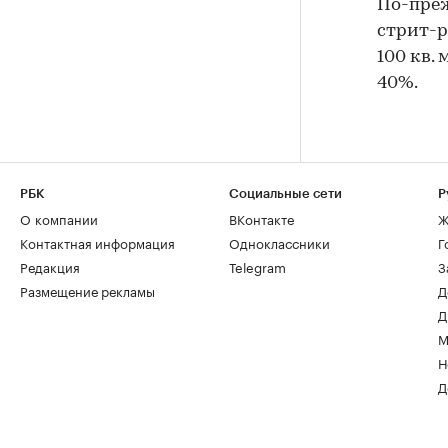
По-преж
стрит-р
100 кв.
40%.
РБК
Социальные сети
Р
О компании
ВКонтакте
Ж
Контактная информация
Одноклассники
Г
Редакция
Telegram
З
Размещение рекламы
Д
Д
М
Н
Д