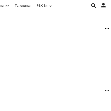
пании
Телеканал
РБК Вино
ациональные проекты
Город
аншизы
Газета
ка
Бизнес