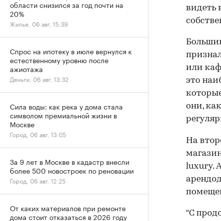
области снизился за год почти на
видеть 
20%
собстве
Жилье, 06 авг, 15:39
Большин
Спрос на ипотеку в июле вернулся к
признал
естественному уровню после
или каф
ажиотажа
Деньги, 06 авг, 13:32
это наи
которые
Сила воды: как река у дома стала
они, ка
символом премиальной жизни в
регуляр
Москве
Город, 06 авг, 13:05
На втор
магазин
За 9 лет в Москве в кадастр внесли
luxury.
более 500 новостроек по реновации
арендод
Город, 06 авг, 12:25
помеще
От каких материалов при ремонте
“С прод
дома стоит отказаться в 2026 году