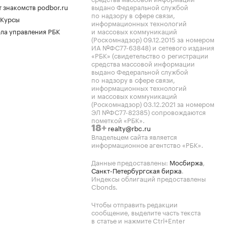
 знакомств podbor.ru
выдано Федеральной службой
по надзору в сфере связи,
 Курсы
информационных технологий
ла управления РБК
и массовых коммуникаций
(Роскомнадзор) 09.12.2015 за номером
ИА №ФС77-63848) и сетевого издания
«РБК» (свидетельство о регистрации
средства массовой информации
выдано Федеральной службой
по надзору в сфере связи,
информационных технологий
и массовых коммуникаций
(Роскомнадзор) 03.12.2021 за номером
ЭЛ №ФС77-82385) сопровождаются
пометкой «РБК».
realty@rbc.ru
18+
Владельцем сайта является
информационное агентство «РБК».
Данные предоставлены:
Мосбиржа
,
Санкт-Петербургская биржа
.
Индексы облигаций предоставлены
Cbonds.
Чтобы отправить редакции
сообщение, выделите часть текста
в статье и нажмите Ctrl+Enter