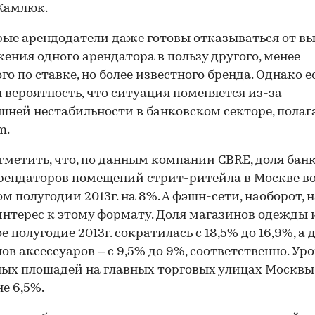
Камлюк.
ые арендодатели даже готовы отказываться от в
ения одного арендатора в пользу другого, менее
го по ставке, но более известного бренда. Однако е
 вероятность, что ситуация поменяется из-за
шней нестабильности в банковском секторе, полаг
m.
тметить, что, по данным компании CBRE, доля бан
рендаторов помещений стрит-ритейла в Москве в
ом полугодии 2013г. на 8%. А фэшн-сети, наоборот, 
интерес к этому формату. Доля магазинов одежды 
е полугодие 2013г. сократилась с 18,5% до 16,9%, а 
ов аксессуаров – с 9,5% до 9%, соответственно. Ур
ых площадей на главных торговых улицах Москвы
не 6,5%.