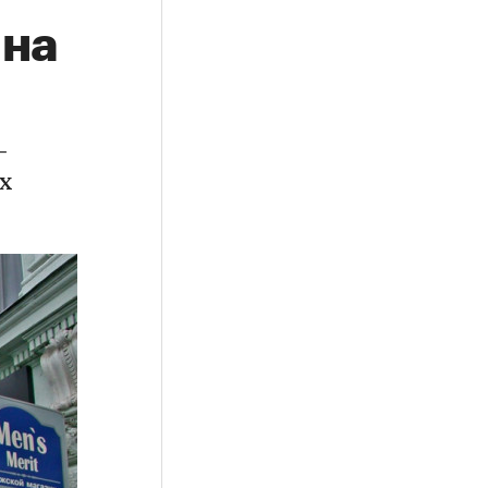
 на
-
х