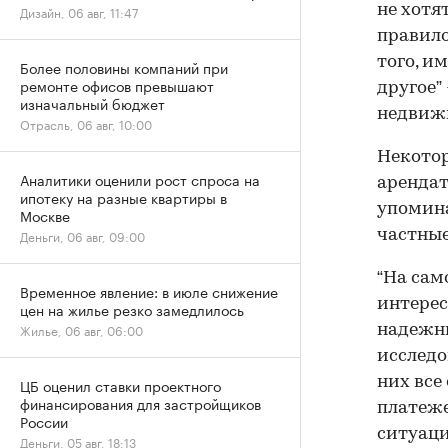
не хотя
Дизайн, 06 авг, 11:47
правило
того, и
Более половины компаний при
ремонте офисов превышают
другое”
изначальный бюджет
недвиж
Отрасль, 06 авг, 10:00
Некото
Аналитики оценили рост спроса на
арендат
ипотеку на разные квартиры в
упомина
Москве
частные
Деньги, 06 авг, 09:00
“На сам
Временное явление: в июле снижение
интерес
цен на жилье резко замедлилось
Жилье, 06 авг, 06:00
надежны
исследо
них все
ЦБ оценил ставки проектного
финансирования для застройщиков
платеже
России
ситуаци
Деньги, 05 авг, 18:13