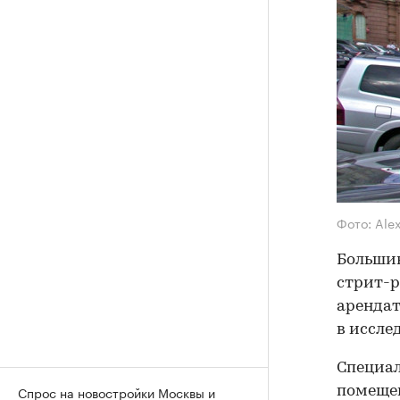
Фото: Alex
Большин
стрит-р
арендат
в иссле
Специал
Спрос на новостройки Москвы и
помещен