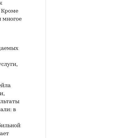
к
. Кроме
и многое
даемых
слуги,
ейла
и,
ультаты
али: в
бильной
чает