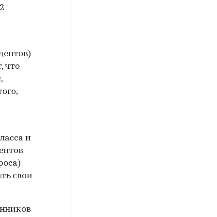
2
дентов)
, что
,
ого,
ласса и
ентов
роса)
ать свои
енников