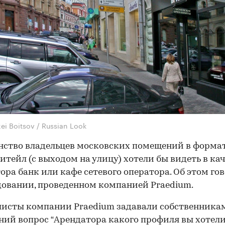
ei Boitsov / Russian Look
ство владельцев московских помещений в форма
итейл (с выходом на улицу) хотели бы видеть в ка
ора банк или кафе сетевого оператора. Об этом го
довании, проведенном компанией Praedium.
исты компании Praedium задавали собственника
ий вопрос “Арендатора какого профиля вы хотел