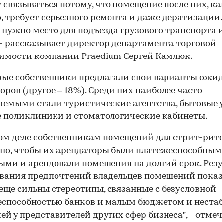
т связываться потому, что помещение после них, ка
, требует серьезного ремонта и даже дератизации
м нужно место для подъезда грузового транспорта 
 - рассказывает директор департамента торговой
имости компании Praedium Сергей Камлюк.
рые собственники предлагали свои варианты ожи
оров (другое – 18%). Среди них наиболее часто
емыми стали туристические агентства, бытовые у
 поликлиники и стоматологические кабинеты.
ом деле собственникам помещений для стрит-рит
но, чтобы их арендаторы были платежеспособным
ми и арендовали помещения на долгий срок. Рез
вания предпочтений владельцев помещений показ
 еще сильны стереотипы, связанные с безусловной
способностью банков и малым бюджетом и неста
ей у представителей других сфер бизнеса”, - отме