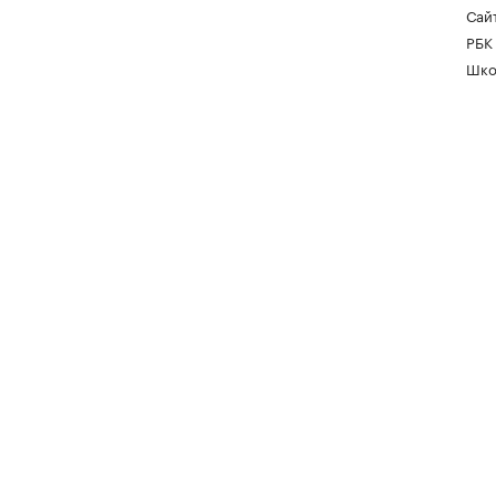
Сайт
РБК
Шко