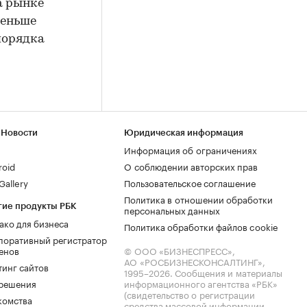
а рынке
меньше
порядка
 Новости
Юридическая информация
Информация об ограничениях
roid
О соблюдении авторских прав
allery
Пользовательское соглашение
Политика в отношении обработки
гие продукты РБК
персональных данных
ако для бизнеса
Политика обработки файлов cookie
поративный регистратор
енов
© ООО «БИЗНЕСПРЕСС»,
АО «РОСБИЗНЕСКОНСАЛТИНГ»,
тинг сайтов
1995–2026
. Сообщения и материалы
.решения
информационного агентства «РБК»
(свидетельство о регистрации
комства
средства массовой информации