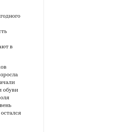
ыгодного
сть
ают в
ков
озросла
начали
и обуви
доля
овень
 остался