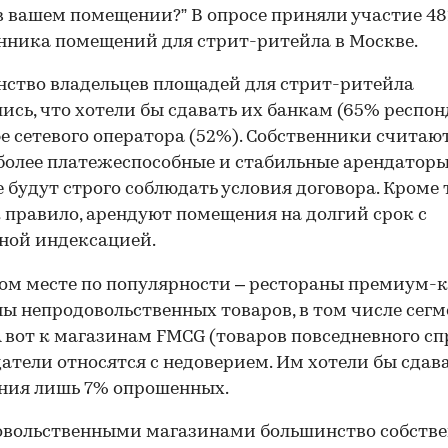
в вашем помещении?” В опросе приняли участие 48
нника помещений для стрит-ритейла в Москве.
ство владельцев площадей для стрит-ритейла
ись, что хотели бы сдавать их банкам (65% респон
е сетевого оператора (52%). Собственники считают
более платежеспособные и стабильные арендаторы
 будут строго соблюдать условия договора. Кроме т
к правило, арендуют помещения на долгий срок с
ной индексацией.
ом месте по популярности – рестораны премиум-к
ы непродовольственных товаров, в том числе сегм
 А вот к магазинам FMCG (товаров повседневного сп
атели относятся с недоверием. Им хотели бы сдав
ния лишь 7% опрошенных.
овольственными магазинами большинство собств