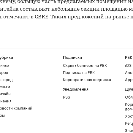
нему, большую часть предлагаемых помещений н
итейла составляют небольшие секции площадью 
 м, отмечают в CBRE. Таких предложений на рынке 
убрики
Подписки
РБК
илье
Скрыть баннеры на РБК
iOS
ород
Подписка на РБК
And
агород
Корпоративная подписка
AppG
еньги
Уведомления
Дру
изайн
RSS
Обл
нения
Кор
овости компаний
дом
ом
Хос
Рег
Зна