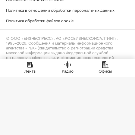
Политика в отношении обработки персональных данных
Политика обработки файлов cookie
© ООО «БИЗНЕСПРЕСС», АО «РОСБИЗНЕСКОНСАЛТИНГ»,
1995–2026
. Сообщения и материалы информационного
агентства «РБК» (свидетельство о регистрации средства
массовой информации выдано Федеральной службой
по надзору в сфере связи, информационных технологий
и массовых коммуникаций (Роскомнадзор) 09.12.2015
за номером ИА №ФС77-63848) и сетевого издания «РБК»
Лента
Радио
Офисы
(свидетельство о регистрации средства массовой информации
выдано Федеральной службой по надзору в сфере связи,
информационных технологий и массовых коммуникаций
(Роскомнадзор) 03.12.2021 за номером ЭЛ №ФС77-82385)
сопровождаются пометкой «РБК».
realty@rbc.ru
18+
Владельцем сайта является информационное агентство «РБК».
Данные предоставлены:
Мосбиржа
,
Санкт-Петербургская
биржа
.
Индексы облигаций предоставлены Cbonds.