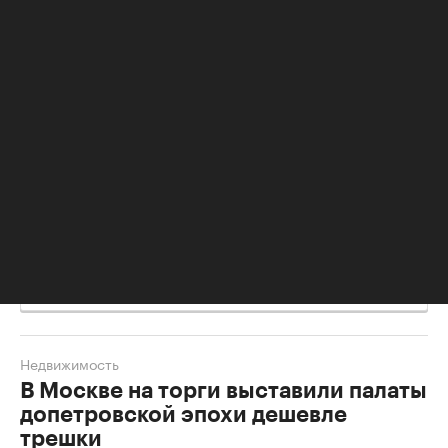
потолкам — антресоли. Кроме того, площади
части квартир после перепланировок стали
больше.
Сейчас дом по-прежнему является жилым, а
помимо квартир в нем находятся учебный театр
ГИТИС и другие объекты.
Квартиры в Доме Нирнзее на торги попадали не раз.
Например, в начале весны в этом же доме-памятнике
была выставлена
60-метровая трешка по стартовой
цене 42 млн руб.
По ней же впоследствии квартира и
была продана.
Недвижимость
В Москве на торги выставили палаты
допетровской эпохи дешевле
трешки