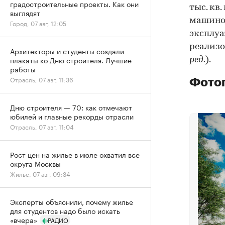
градостроительные проекты. Как они
тыс. кв.
выглядят
машино
Город, 07 авг, 12:05
эксплуа
реализо
Архитекторы и студенты создали
плакаты ко Дню строителя. Лучшие
ред.
).
работы
Отрасль, 07 авг, 11:36
Фотог
Дню строителя — 70: как отмечают
юбилей и главные рекорды отрасли
Отрасль, 07 авг, 11:04
Рост цен на жилье в июле охватил все
округа Москвы
Жилье, 07 авг, 09:34
Эксперты объяснили, почему жилье
для студентов надо было искать
«вчера»
РАДИО