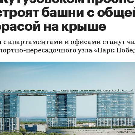
строят башни с обще
ррасой на крыше
 с апартаментами и офисами станут ч
портно-пересадочного узла «Парк Побе