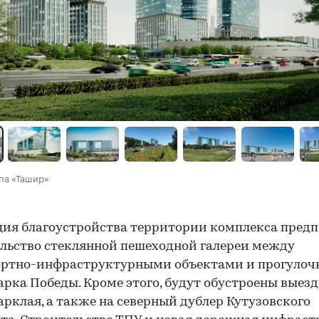
па «Ташир»
ия благоустройства территории комплекса предп
льство стеклянной пешеходной галереи между
ортно-инфраструктурными объектами и прогулоч
арка Победы. Кроме этого, будут обустроены выез
арклая, а также на северный дублер Кутузовского