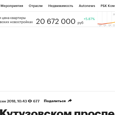
Мероприятия
Отрасли
Недвижимость
Autonews
РБК Ком
20 672 000
 цена квартиры
 РБК
РБК Образование
РБК Курсы
РБК Life
+5.87%
Тренды
Виз
вских новостройках
руб
ь
Крипто
РБК Бизнес-среда
Дискуссионный клуб
Исследо
зета
Спецпроекты СПб
Конференции СПб
Спецпроекты
кономика
Бизнес
Технологии и медиа
Финансы
Рынок на
(+38,88%)
(+30,78
ВАТЭК ₽1 400
«Русагро» ₽120
Купить
огноз SberCIB к 27.07.27
прогноз ПСБ к 26.07.27
Поделиться
 сен 2018, 10:43
677
 Кутузовском проспе