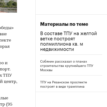
Материалы по теме
обеды»
В составе ТПУ на желтой
вне
ветке построят
пекте
полмиллиона кв. м
торая
недвижимости
Собянин рассказал о планах
ро и
строительства крупнейшего ТПУ
Москвы
порт.
ах ТПУ
ТПУ на Рязанском проспекте
й центр,
построят в виде трамплина
илые
тр (95