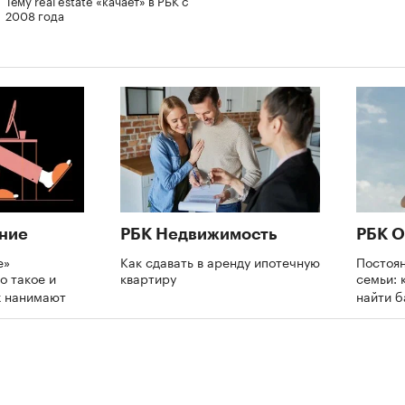
2008 года
ние
РБК Недвижимость
РБК О
е»
Как сдавать в аренду ипотечную
Постоя
о такое и
квартиру
семьи: 
х нанимают
найти 