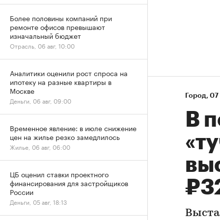
Более половины компаний при
ремонте офисов превышают
изначальный бюджет
Отрасль, 06 авг, 10:00
Аналитики оценили рост спроса на
ипотеку на разные квартиры в
Москве
Город
⁠,
07 
Деньги, 06 авг, 09:00
В 
Временное явление: в июле снижение
цен на жилье резко замедлилось
«ту
Жилье, 06 авг, 06:00
вы
ЦБ оценил ставки проектного
₽3
финансирования для застройщиков
России
Деньги, 05 авг, 18:13
Выста