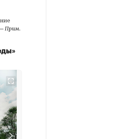
ение
 —
Прим.
еды»