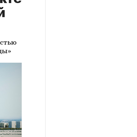
й
астью
ды»