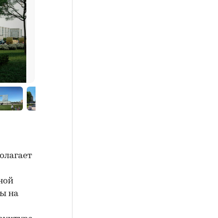
олагает
ной
ды на