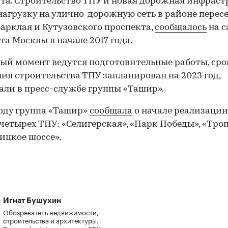
та. Строительство ТПУ и новая дорожная инфраст
нагрузку на улично-дорожную сеть в районе перес
арклая и Кутузовского проспекта,
сообщалось
на с
та Москвы в начале 2017 года.
ый момент ведутся подготовительные работы, сро
ия строительства ТПУ запланирован на 2023 год,
али в пресс-службе группы «Ташир».
году группа «Ташир»
сообщала
о начале реализации
четырех ТПУ: «Селигерская», «Парк Победы», «Тро
ицкое шоссе».
Игнат Бушухин
Обозреватель недвижимости,
строительства и архитектуры.
Тему real estate «качает» в РБК с