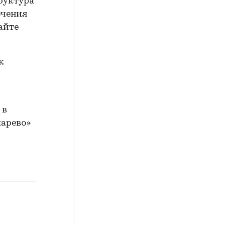
руктура
ечения
айте
к
 в
парево»