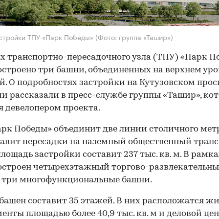
стройки ТПУ «Парк Победы»
(Фото: группа «Ташир»)
х транспортно-пересадочного узла (ТПУ) «Парк П
остроено три башни, объединенных на верхнем уро
й. О подробностях застройки на Кутузовском прос
и рассказали в пресс-службе группы «Ташир», ко
я девелопером проекта.
рк Победы» объединит две линии столичного мет
авит пересадки на наземный общественный транс
лощадь застройки составит 237 тыс. кв. м. В рамк
остроен четырехэтажный торгово-развлекательны
 три многофункциональные башни.
башен составит 35 этажей. В них расположатся ж
енты площадью более 40,9 тыс. кв. м и деловой цен