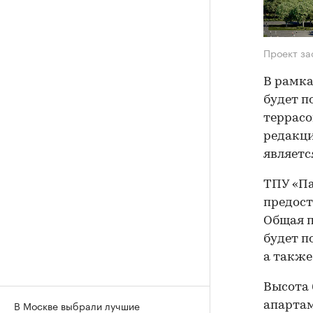
Проект за
В рамка
будет п
террасо
редакци
являетс
ТПУ «Па
предост
Общая п
будет п
а также
Высота 
В Москве выбрали лучшие
апартам