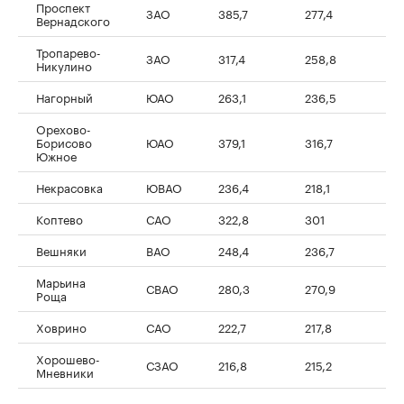
Проспект
ЗАО
385,7
277,4
-
Вернадского
Тропарево-
ЗАО
317,4
258,8
-2
Никулино
Нагорный
ЮАО
263,1
236,5
-1
Орехово-
Борисово
ЮАО
379,1
316,7
-1
Южное
Некрасовка
ЮВАО
236,4
218,1
-8
Коптево
САО
322,8
301
-7
Вешняки
ВАО
248,4
236,7
-4
Марьина
СВАО
280,3
270,9
-3
Роща
Ховрино
САО
222,7
217,8
-2
Хорошево-
СЗАО
216,8
215,2
-0
Мневники