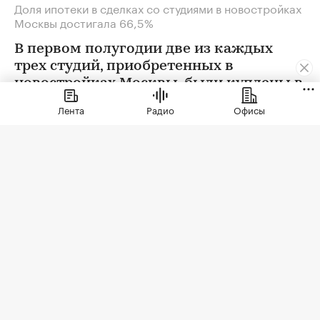
Доля ипотеки в сделках со студиями в новостройках
Москвы достигала 66,5%
В первом полугодии две из каждых
трех студий, приобретенных в
новостройках Москвы, были куплены в
ипотеку. В сегменте трешек ипотечных
Лента
Радио
Офисы
сделок менее половины, а среди
четырехкомнатных квартир — лишь
около четверти