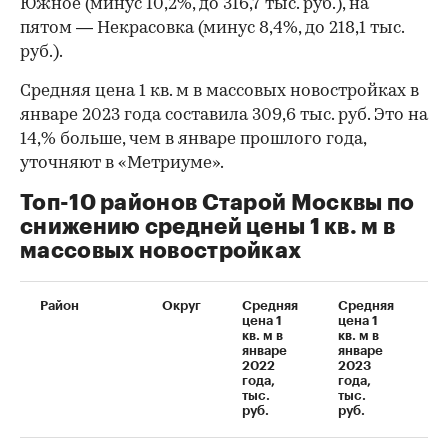
Южное (минус 10,2%, до 316,7 тыс. руб.), на
пятом — Некрасовка (минус 8,4%, до 218,1 тыс.
руб.).
Средняя цена 1 кв. м в массовых новостройках в
январе 2023 года составила 309,6 тыс. руб. Это на
14,% больше, чем в январе прошлого года,
уточняют в «Метриуме».
Топ-10 районов Старой Москвы по
снижению средней цены 1 кв. м в
массовых новостройках
00:00
/
00:00
Район
Округ
Средняя
Средняя
Д
цена 1
цена 1
кв. м в
кв. м в
январе
январе
2022
2023
года,
года,
тыс.
тыс.
руб.
руб.