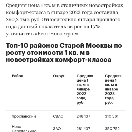
Средняя цена 1 кв. м в столичных новостройках
комфорт-класса в январе 2023 года составила
290,2 тыс. руб. Относительно января прошлого
года данный показатель вырос на 1,7%,
уточняют в «Бест-Новострое».
Топ-10 районов Старой Москвы по
росту стоимости 1 кв. м в
новостройках комфорт-класса
00:00
/
00:00
Район
Округ
Средняя
Средняя
цена 1
цена 1
кв. м в
кв. м в
январе
январе
2022
2023
года,
года,
руб.
руб.
Ярославский
СВАО
248 137
310 561
Ново-
ЗАО
281 437
350 752
Переделкино