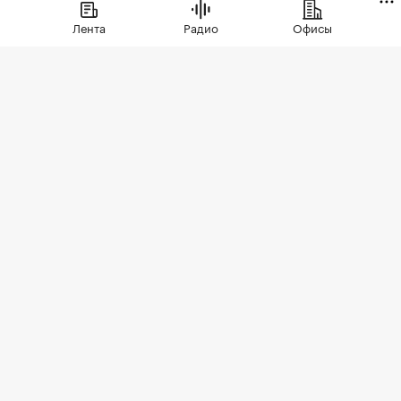
ипотеку. В сегменте трешек ипотечных
Лента
Радио
Офисы
сделок менее половины, а среди
четырехкомнатных квартир — лишь
около четверти
Фото: LudaZuy / Shutterstock / FOTODOM
По итогам первого полугодия 2026 года доля