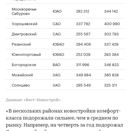
Москворечье-
ЮАО
282 312
344 142
Сабурово
Хорошевский
САО
337 792
400 990
Дмитровский
САО
255 567
302 793
Рязанский
ЮВАО
294 406
337 429
Южнопортовый
ЮВАО
252 029
283 384
Богородское
ВАО
311 996
346 823
Можайский
ЗАО
349 984
385 828
Солнцево
ЗАО
295 549
325 311
Данные: «Бест-Новострой»
«В нескольких районах новостройки комфорт-
класса подорожали сильнее, чем в среднем по
рынку. Например, на четверть за год подорожал