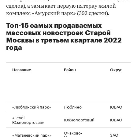
сделок), а замыкает первую пятерку жилой
комплекс «Амурский парк» (392 сделки).
Топ-15 самых продаваемых
массовых новостроек Старой
Москвы в третьем квартале 2022
года
Название
Район
Округ
К
п
л
т
к
2
«Люблинский парк»
Люблино
ЮВАО
6
«Level
Южнопортовый
ЮВАО
5
00:00
/
00:00
Южнопортовая»
Очаково-
«Матвеевский парк»
ЗАО
4
Матвеевское