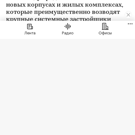
новых корпусах и жилых комплексах,
которые преимущественно возводят
крупные системные застройщики
Лента
Радио
Офисы
Фото: Elena Shishkina / Shutterstock / FOTODOM
С января 2026 года в Москве застройщики
вывели на рынок 52 новых жилых проекта