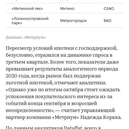
«Митинский лес»
Митино
СЗАО
2
«Лосиноостровский
Метрогородок
ВАО
2
парк»
Данные: «Метриум»
Пересмотр условий ипотеки с господдержкой,
безусловно, отразился на динамике спроса в
третьем квартале. Более того, показатели даже
превышают результаты аналогичного периода
2020 года, когда рынок был поддержан
льготной ипотекой, отмечают аналитики.
«Однако уже по итогам октября стоит ожидать
успокоения покупательского интереса из-за
событий конца сентября и возросшей
неопределенности», — считает управляющий
партнер компании «Метриум» Надежда Коркка.
По данным аналитиков Dataflat, всего в