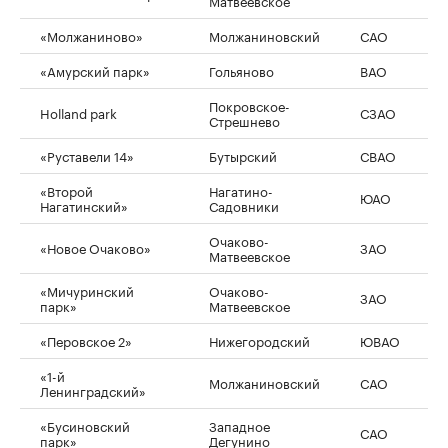
«Молжаниново»
Молжаниновский
САО
«Амурский парк»
Гольяново
ВАО
3
Покровское-
Holland park
СЗАО
Стрешнево
«Руставели 14»
Бутырский
СВАО
2
«Второй
Нагатино-
ЮАО
2
Нагатинский»
Садовники
Очаково-
«Новое Очаково»
ЗАО
2
Матвеевское
«Мичуринский
Очаково-
ЗАО
2
парк»
Матвеевское
«Перовское 2»
Нижегородский
ЮВАО
2
«1-й
Молжаниновский
САО
2
Ленинградский»
«Бусиновский
Западное
САО
2
парк»
Дегунино