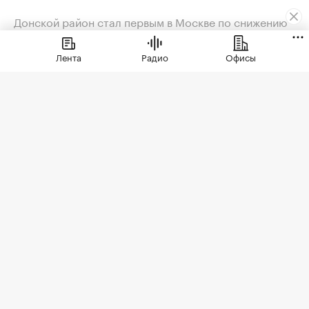
Донской район стал первым в Москве по снижению
цен на новостройки
Лента
Радио
Офисы
В июле 2026 года новостройки в Старой
Москве заметнее всего подешевели в
Донском районе
Фото: Photo Master 2026 / Shutterstock / FOTODOM