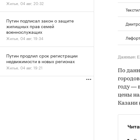
Жилье, 04 авг, 20:32
Тексти
Путин подписал закон о защите
Дмитр
жилищных прав семей
военнослужащих
Лефор
Жилье, 04 авг, 19:34
Путин продлил срок регистрации
Данные: E
недвижимости в новых регионах
Жилье, 04 авг, 19:21
По дан
городов
году — 
цены на
Казани 
Чита
Ри