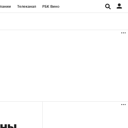
пании
Телеканал
РБК Вино
ациональные проекты
Город
аншизы
Газета
ка
Бизнес
оны