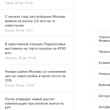
Город, 05 авг, 10:53
С начала года застройщики Москвы
вывели на рынок 2,6 млн кв. м
новостроек
Жилье, 05 авг, 10:11
Хорош
Мневн
В престижной локации Подмосковья
выставили на торги поселок за ₽190
Печатн
млн
Загород, 05 авг, 10:03
Кузьми
Назван район Москвы со снижением
Рязанс
цен на новостройки в июле почти на
10%
Войков
Жилье, 05 авг, 10:00
Богоро
Путин утвердил новый расчет
компенсации при изъятии жилья по
Алтуфь
КРТ