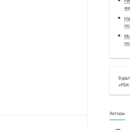
жи
На
по
Мо
по
Будь
«РБК
Авторы