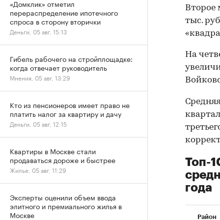
«Домклик» отметил
Второе 
перераспределение ипотечного
спроса в сторону вторички
тыс. ру
Деньги, 05 авг, 15:13
«квадра
На четв
Гибель рабочего на стройплощадке:
когда отвечает руководитель
увеличи
Мнения, 05 авг, 13:29
Войковск
Средняя
Кто из пенсионеров имеет право не
платить налог за квартиру и дачу
квартал
Деньги, 05 авг, 12:15
третьег
коррект
Квартиры в Москве стали
продаваться дороже и быстрее
Топ-1
Жилье, 05 авг, 11:29
средн
года
Эксперты оценили объем ввода
элитного и премиального жилья в
Москве
Район