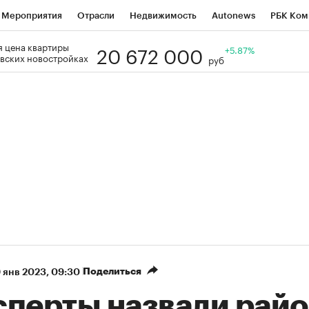
Мероприятия
Отрасли
Недвижимость
Autonews
РБК Ком
20 672 000
 цена квартиры
Образование
РБК Курсы
РБК Life
Тренды
+5.87%
Визионеры
Н
вских новостройках
руб
Дискуссионный клуб
Исследования
Кредитные рейтинги
Фр
Спецпроекты
Проверка контрагентов
Политика
Экономи
к наличной валюты
Поделиться
 янв 2023, 09:30
сперты назвали рай