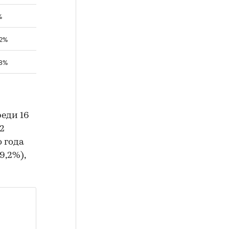
%
,2%
,8%
реди 16
2
о года
9,2%),
н на