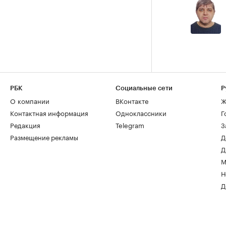
РБК
Социальные сети
Р
О компании
ВКонтакте
Ж
Контактная информация
Одноклассники
Г
Редакция
Telegram
З
Размещение рекламы
Д
Д
М
Н
Д