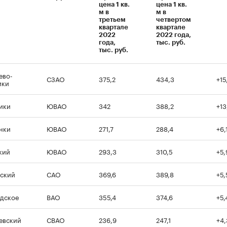
цена 1 кв.
цена 1 кв.
м в
м в
третьем
четвертом
квартале
квартале
2022
2022 года,
года,
тыс. руб.
тыс. руб.
ево-
СЗАО
375,2
434,3
+15
ики
ики
ЮВАО
342
388,2
+13
нки
ЮВАО
271,7
288,4
+6,
кий
ЮВАО
293,3
310,5
+5
ский
САО
369,6
389,8
+5
дское
ВАО
355,4
374,6
+5,
евский
СВАО
236,9
247,1
+4