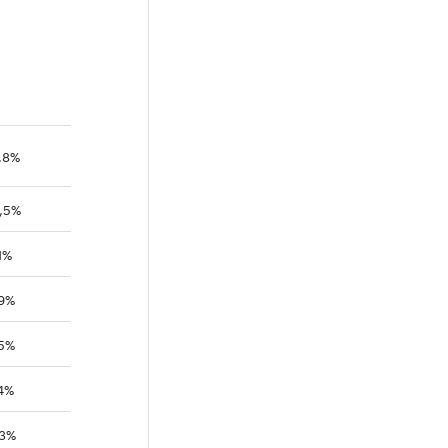
,8%
,5%
1%
,9%
,5%
4%
,3%