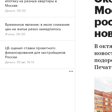
ипотеку на разные квартиры в
Москве
Мо
Деньги, 09:00
рос
Временное явление: в июле снижение
цен на жилье резко замедлилось
но
Жилье, 06:00
В окт
ЦБ оценил ставки проектного
финансирования для застройщиков
новос
России
подор
Деньги, 05 авг, 18:13
Печат