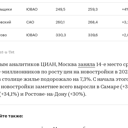
льщики
ЮВАО
249,5
259,3
+4
овский
САО
260,1
268,4
+3
тово
ЮВАО
330,3
339,6
+2
st-a-Tet
ным аналитиков ЦИАН, Москва
заняла
14-е место с
-миллионников по росту цен на новостройки в 202
в столице жилье подорожало на 7,3%. С начала этог
 новостройки заметнее всего выросли в Самаре (+3
(+34,1%) и Ростове-на-Дону (+30%).
йте также:
елторы назвали районы Москвы с наибольшим ростом це