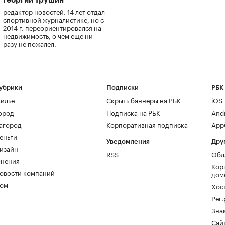
Георгий Трушин
редактор новостей. 14 лет отдал
спортивной журналистике, но с
2014 г. переориентировался на
недвижимость, о чем еще ни
разу не пожалел.
убрики
Подписки
РБК
илье
Скрыть баннеры на РБК
iOS
ород
Подписка на РБК
And
агород
Корпоративная подписка
AppG
еньги
Уведомления
Дру
изайн
RSS
Обл
нения
Кор
овости компаний
дом
ом
Хос
Рег
Зна
Сайт