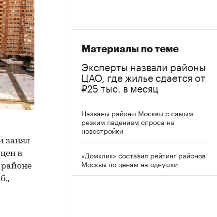
Материалы по теме
Эксперты назвали районы
ЦАО, где жилье сдается от
₽25 тыс. в месяц
Названы районы Москвы с самым
резким падением спроса на
новостройки
и занял
цен в
«Домклик» составил рейтинг районов
Москвы по ценам на однушки
м районе
б.,