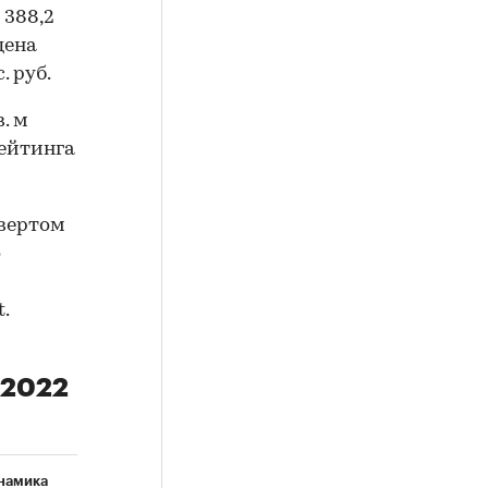
 388,2
цена
. руб.
. м
рейтинга
твертом
о
.
 2022
намика