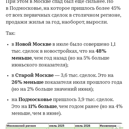
При этом в Москве спад был еще сильнее. Но
в Подмосковье, на которое пришлось более 45%
от всех первичных сделок в столичном регионе,
продажи жилья за год, наоборот, выросли.
Так:
в
Новой Москве
в июле было совершено 1,1
тыс. сделок в новостройках, что на
48%
меньше
, чем год назад (но на 5% больше
июньского показателя);
в
Старой Москве
— 3,6 тыс. сделок. Это на
26%
меньше
показателя июля прошлого года
00:00
/
00:00
(но на 2% больше значений июня);
на
Подмосковье
пришлось 3,9 тыс. сделок.
Это на
11% больше
, чем годом ранее (но на 4%
меньше, чем в июне).