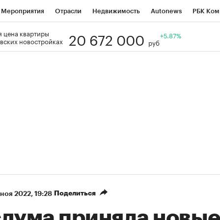
Мероприятия
Отрасли
Недвижимость
Autonews
РБК Ком
20 672 000
 цена квартиры
Образование
РБК Курсы
РБК Life
Тренды
+5.87%
Визионеры
Н
вских новостройках
руб
Дискуссионный клуб
Исследования
Кредитные рейтинги
Фр
Спецпроекты
Проверка контрагентов
Политика
Экономи
к наличной валюты
Поделиться
 ноя 2022, 19:28
сдума приняла новы