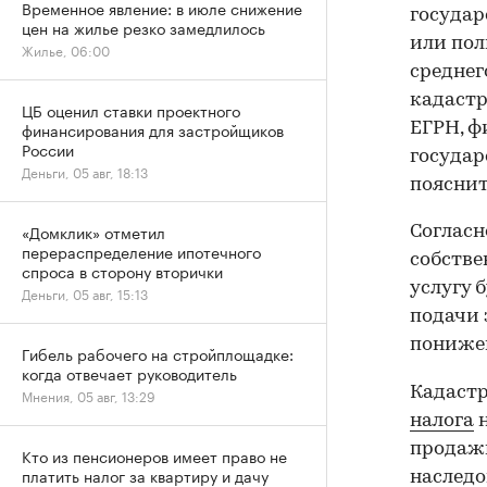
Временное явление: в июле снижение
государ
цен на жилье резко замедлилось
или пол
Жилье, 06:00
среднег
кадастр
ЦБ оценил ставки проектного
финансирования для застройщиков
ЕГРН, ф
России
государ
Деньги, 05 авг, 18:13
пояснит
«Домклик» отметил
Согласн
перераспределение ипотечного
собстве
спроса в сторону вторички
услугу 
Деньги, 05 авг, 15:13
подачи 
понижен
Гибель рабочего на стройплощадке:
когда отвечает руководитель
Кадаст
Мнения, 05 авг, 13:29
налога
н
продажи
Кто из пенсионеров имеет право не
платить налог за квартиру и дачу
наследо