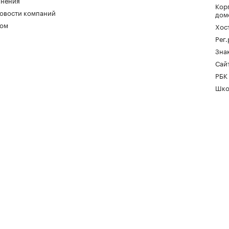
нения
Кор
овости компаний
дом
ом
Хос
Рег
Зна
Сайт
РБК
Шко