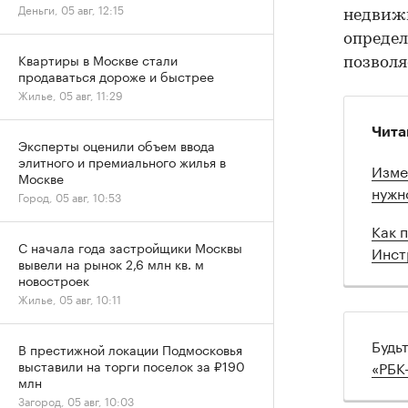
Деньги, 05 авг, 12:15
недвижи
определ
Квартиры в Москве стали
позволя
продаваться дороже и быстрее
Жилье, 05 авг, 11:29
Чита
Эксперты оценили объем ввода
элитного и премиального жилья в
Изме
Москве
нужн
Город, 05 авг, 10:53
Как 
С начала года застройщики Москвы
Инст
вывели на рынок 2,6 млн кв. м
новостроек
Жилье, 05 авг, 10:11
Будь
В престижной локации Подмосковья
«РБК
выставили на торги поселок за ₽190
млн
Загород, 05 авг, 10:03