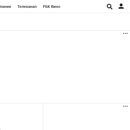
пании
Телеканал
РБК Вино
ациональные проекты
Город
аншизы
Газета
ка
Бизнес
е