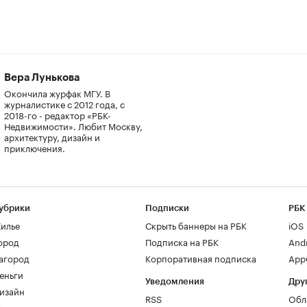
Вера Лунькова
Окончила журфак МГУ. В
журналистике с 2012 года, с
2018-го - редактор «РБК-
Недвижимости». Любит Москву,
архитектуру, дизайн и
приключения.
убрики
Подписки
РБК
илье
Скрыть баннеры на РБК
iOS
ород
Подписка на РБК
And
агород
Корпоративная подписка
AppG
еньги
Уведомления
Дру
изайн
RSS
Обл