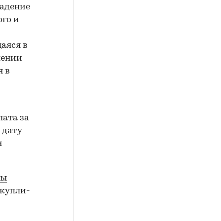
ладение
ого и
аяся в
лении
я в
лата за
 дату
я
мы
 купли-