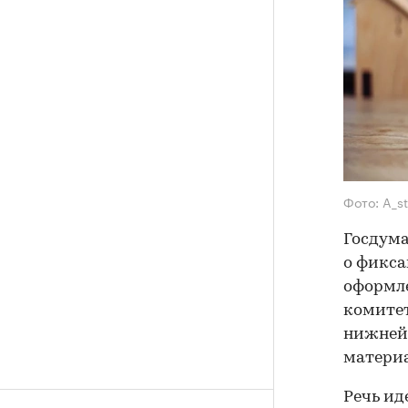
Фото: A_s
Госдума
о фикс
оформле
комитет
нижней 
материа
Речь ид