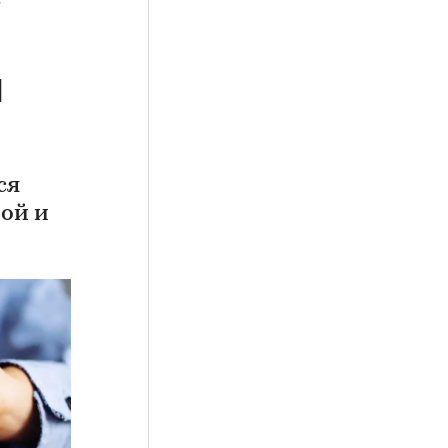
и
ся
ой и