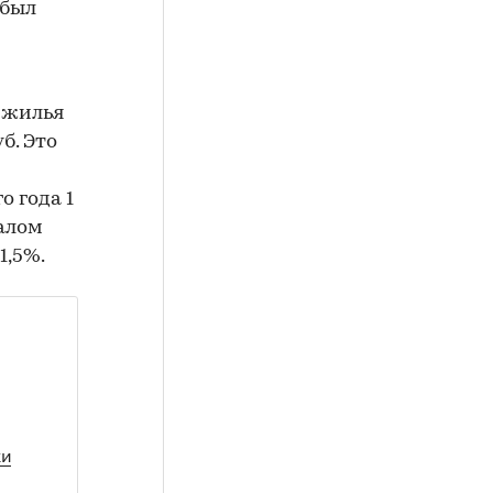
 был
м жилья
уб. Это
 года 1
талом
1,5%.
ки