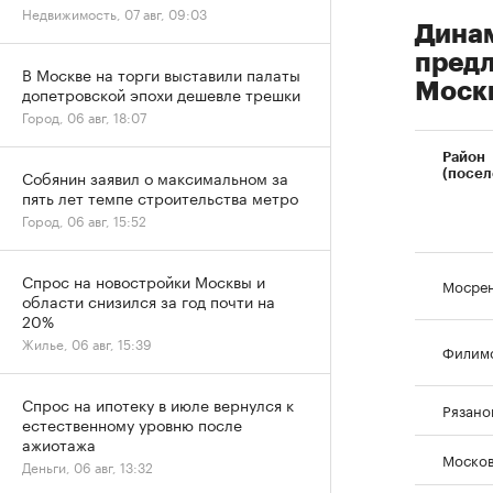
Недвижимость, 07 авг, 09:03
Динам
предл
В Москве на торги выставили палаты
Моск
допетровской эпохи дешевле трешки
Город, 06 авг, 18:07
Район
Собянин заявил о максимальном за
(посел
пять лет темпе строительства метро
Город, 06 авг, 15:52
Спрос на новостройки Москвы и
Мосрен
области снизился за год почти на
20%
Жилье, 06 авг, 15:39
Филим
Спрос на ипотеку в июле вернулся к
Рязано
естественному уровню после
ажиотажа
Моско
Деньги, 06 авг, 13:32