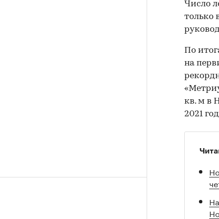
Число л
только 
руковод
По итог
на пер
рекордн
«Метриу
кв. м в
2021 го
Чита
Но
че
На
Но