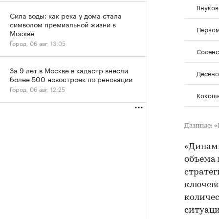
Внуков
Сила воды: как река у дома стала
символом премиальной жизни в
Первом
Москве
Город, 06 авг, 13:05
Сосенс
За 9 лет в Москве в кадастр внесли
Десено
более 500 новостроек по реновации
Город, 06 авг, 12:25
Кокош
Данные: 
«Динами
объема 
стратег
ключево
количес
ситуаци