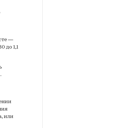
е
есте —
0 до 1,1
ь
.
лении
ния
а, или