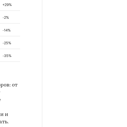
+29%
-2%
-14%
-25%
-35%
ров: от
т
е
ии и
ать.