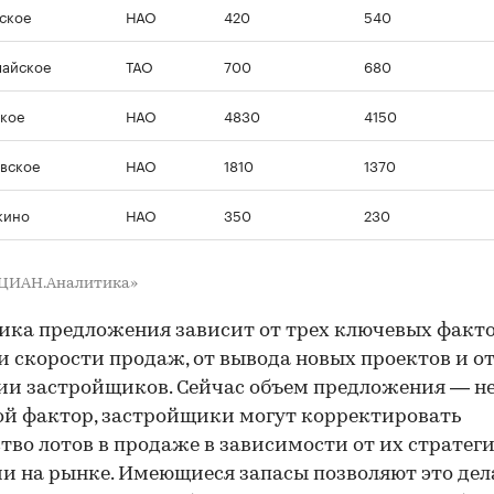
ское
НАО
420
540
айское
ТАО
700
680
кое
НАО
4830
4150
вское
НАО
1810
1370
кино
НАО
350
230
«ЦИАН.Аналитика»
ка предложения зависит от трех ключевых факто
и скорости продаж, от вывода новых проектов и о
ии застройщиков. Сейчас объем предложения — н
й фактор, застройщики могут корректировать
тво лотов в продаже в зависимости от их стратег
и на рынке. Имеющиеся запасы позволяют это дел