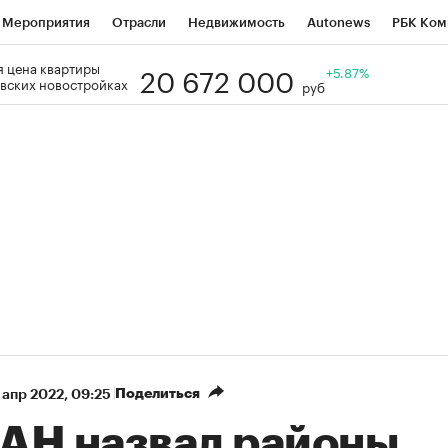
Мероприятия
Отрасли
Недвижимость
Autonews
РБК Ком
20 672 000
 цена квартиры
Образование
РБК Курсы
РБК Life
Тренды
+5.87%
Визионеры
Н
вских новостройках
руб
Дискуссионный клуб
Исследования
Кредитные рейтинги
Фр
Спецпроекты
Проверка контрагентов
Политика
Экономи
к наличной валюты
Поделиться
 апр 2022, 09:25
АН назвал районы