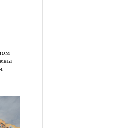
вом
сквы
и