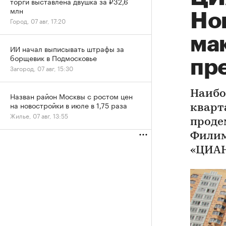
торги выставлена двушка за ₽32,6
млн
Но
Город, 07 авг, 17:20
ма
ИИ начал выписывать штрафы за
борщевик в Подмосковье
пр
Загород, 07 авг, 15:30
Наибо
Назван район Москвы с ростом цен
на новостройки в июле в 1,75 раза
кварт
Жилье, 07 авг, 13:55
проде
Филим
«ЦИАН