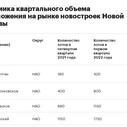
ика квартального объема
ожения на рынке новостроек Новой
вы
Округ
Количество
Количество
ение)
лотов в
лотов в
четвертом
первом
квартале
квартале
2021 года
2022 года
тген
НАО
180
420
онковское
НАО
400
800
вское
НАО
680
1130
вский
НАО
1150
1730