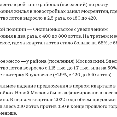
место в рейтинге районов (поселений) по росту
ения жилья в новостройках занял Мосрентген, гд
во лотов выросло в 2,5 раза, со 180 до 420.
ой позиции — Филимонковское с увеличением
ения в два раза, с 400 до 800 лотов. На третьем м
кое, где за квартал лотов стало больше на 65%, с 68
ое место — у района (поселения) Московский. Здес
во лотов возросло с 1,15 тыс. до 1,7 тыс., или на 50%
т пятерку Внуковское (+29%, с 420 до 540 лотов).
льное падение предложения в первом квартале в
ойках Новой Москвы было зафиксировано в посе
но. В первом квартале 2022 года объем предложе
л здесь 230 лотов против 350 в конце прошлого год
меньше.