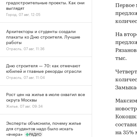
градостроительные проекты. Как они
Первое 
выглядят
предлож
Город, 07 авг, 12:05
количест
Архитекторы и студенты создали
На втор
плакаты ко Дню строителя. Лучшие
работы
предлож
Отрасль, 07 авг, 11:36
Рязановс
тыс.
Дню строителя — 70: как отмечают
юбилей и главные рекорды отрасли
Четверт
Отрасль, 07 авг, 11:04
количест
Замыкае
Рост цен на жилье в июле охватил все
округа Москвы
Максима
Жилье, 07 авг, 09:34
новостр
Кокошки
Эксперты объяснили, почему жилье
состави
для студентов надо было искать
на 35% 
«вчера»
РАДИО