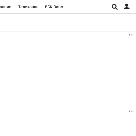
пании
Телеканал
РБК Вино
ациональные проекты
Город
аншизы
Газета
ка
Бизнес