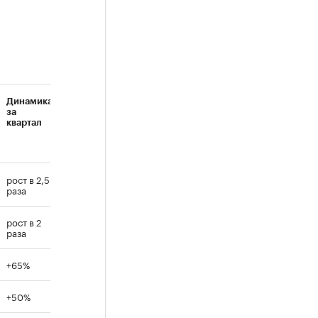
Динамика
за
квартал
рост в 2,5
раза
рост в 2
раза
+65%
+50%