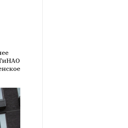
нее
 ТиНАО
енское