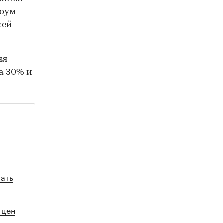
Хоум
сей
яя
а 30% и
лать
 цен