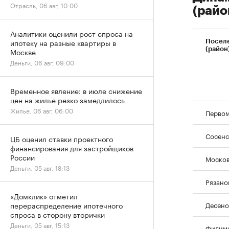
Отрасль, 06 авг, 10:00
(райо
Аналитики оценили рост спроса на
ипотеку на разные квартиры в
Посел
(район
Москве
Деньги, 06 авг, 09:00
Временное явление: в июле снижение
цен на жилье резко замедлилось
Жилье, 06 авг, 06:00
Первом
Сосенс
ЦБ оценил ставки проектного
финансирования для застройщиков
России
Моско
Деньги, 05 авг, 18:13
Рязано
«Домклик» отметил
Десено
перераспределение ипотечного
спроса в сторону вторички
Деньги, 05 авг, 15:13
Филим