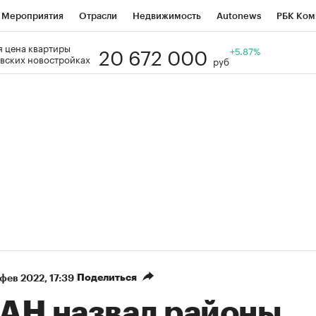
Мероприятия
Отрасли
Недвижимость
Autonews
РБК Ком
20 672 000
 цена квартиры
Образование
РБК Курсы
РБК Life
Тренды
+5.87%
Визионеры
Н
вских новостройках
руб
Дискуссионный клуб
Исследования
Кредитные рейтинги
Фр
Спецпроекты
Проверка контрагентов
Политика
Экономи
к наличной валюты
Поделиться
 фев 2022, 17:39
АН назвал районы