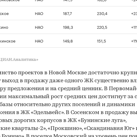
ское
НАО
187,7
230,4
+2
кино
НАО
198,3
220,5
+1
кинское
НАО
149,8
151,5
+1
«ЦИАН.Аналитика»
нство проектов в Новой Москве достаточно крупн
 выход в продажу даже одного ЖК существенно вл
ру предложения и на средний ценник. В Первома
ии максимальный рост средних цен достигнут за 
базы относительно других поселений и динамики
ения в ЖК «Эдельвейс». В Сосенском в продажу в
овых дорогих корпусов в ЖК «Бунинские луга»,
кие кварталы-2», «Прокшино», «Скандинавия Юг» 
Бунино». В поселке Московский на уровень цен по