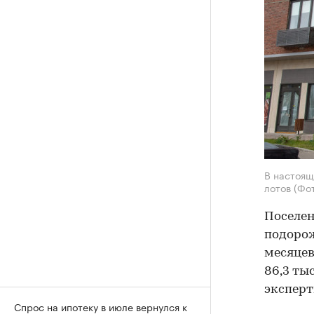
В настоящ
лотов
(Фо
Поселен
подорож
месяцев
86,3 ты
экспер
Спрос на ипотеку в июле вернулся к