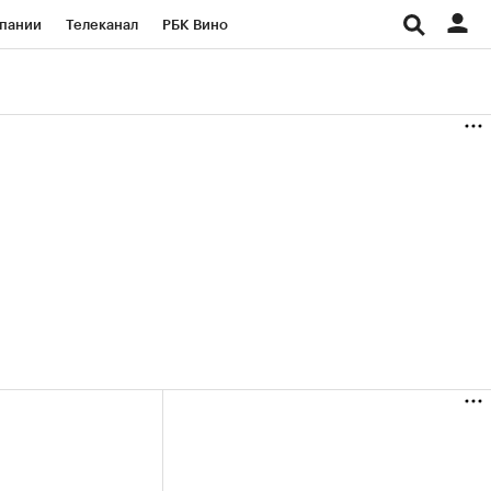
пании
Телеканал
РБК Вино
ациональные проекты
Город
аншизы
Газета
ка
Бизнес