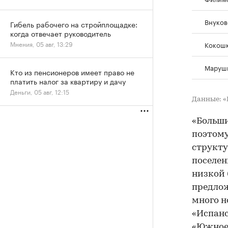
Внуков
Гибель рабочего на стройплощадке:
когда отвечает руководитель
Мнения, 05 авг, 13:29
Кокош
Маруш
Кто из пенсионеров имеет право не
платить налог за квартиру и дачу
Деньги, 05 авг, 12:15
Данные: 
«Больши
поэтому
структу
поселен
низкой 
предлож
много н
«Испанс
«Южное 