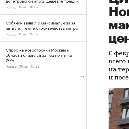
допетровской эпохи дешевле трешки
Город, 06 авг, 18:07
Но
ма
Собянин заявил о максимальном за
пять лет темпе строительства метро
Город, 06 авг, 15:52
це
Спрос на новостройки Москвы и
С февр
области снизился за год почти на
20%
всего
Жилье, 06 авг, 15:39
на те
и пос