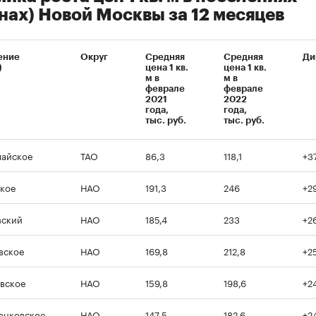
нах) Новой Москвы за 12 месяцев
ение
Округ
Средняя
Средняя
Ди
)
цена 1 кв.
цена 1 кв.
м в
м в
феврале
феврале
2021
2022
года,
года,
тыс. руб.
тыс. руб.
айское
ТАО
86,3
118,1
+3
кое
НАО
191,3
246
+2
вский
НАО
185,4
233
+2
вское
НАО
169,8
212,8
+2
вское
НАО
159,8
198,6
+2
онковское
НАО
147,5
182,6
+2