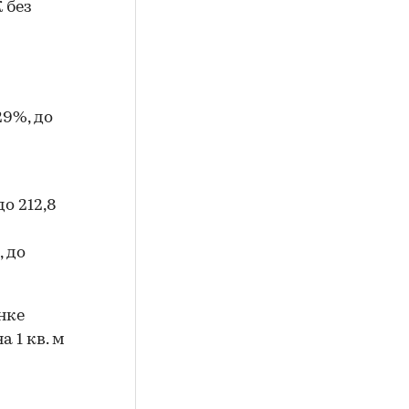
 без
29%, до
о 212,8
, до
нке
 1 кв. м