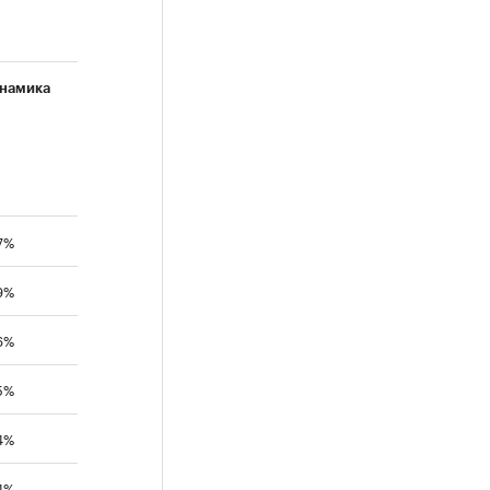
намика
7%
9%
6%
5%
4%
4%