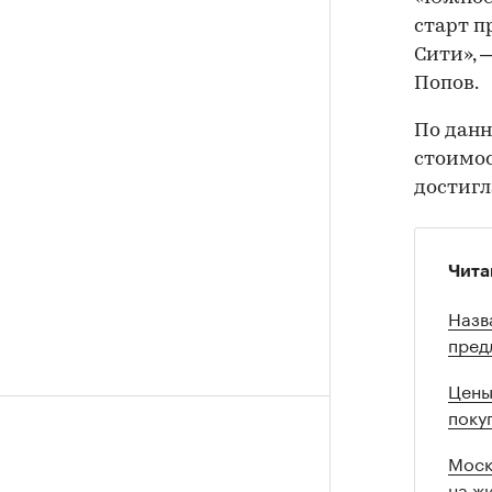
старт п
Сити», 
Попов.
По данн
стоимос
достигла
Чита
Назв
пред
Цены
поку
Моск
на ж