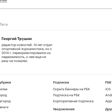
Теги
Георгий Трушин
редактор новостей. 14 лет отдал
спортивной журналистике, но с
2014 г. переориентировался на
недвижимость, о чем еще ни
разу не пожалел.
убрики
Подписки
РБК
илье
Скрыть баннеры на РБК
iOS
ород
Подписка на РБК
And
агород
Корпоративная подписка
AppG
еньги
Уведомления
Дру