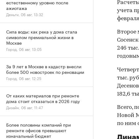
естественному уровню после
Расчеты
ажиотажа
учета п
Деньги, 06 авг, 13:32
февраля
Сила воды: как река у дома стала
Второе 
символом премиальной жизни в
Сосенск
Москве
246 тыс
Город, 06 авг, 13:05
годовым
За 9 лет в Москве в кадастр внесли
Четверт
более 500 новостроек по реновации
тыс. ру
Город, 06 авг, 12:25
Десенов
182,6 ты
От каких материалов при ремонте
дома стоит отказаться в 2026 году
Дизайн, 06 авг, 11:47
Всего, 
Новой М
по ним с
Более половины компаний при
ремонте офисов превышают
изначальный бюджет
Динам