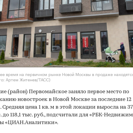
ее время на первичном рынке Новой Москвы в продаже находятся
то: Артем Житенев/ТАСС)
ие (район) Первомайское заняло первое место по
анию новостроек в Новой Москве за последние 12
. Средняя цена 1 кв. м в этой локации выросла на 3
с. до 118,1 тыс. руб., подсчитали для «РБК-Недвижи
ты «ЦИАН.Аналитики».