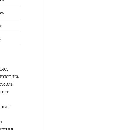
3%
1%
%
ые,
ияет на
йском
счет
ышло
и
влиял