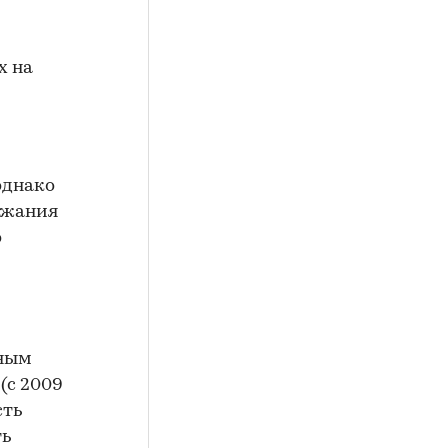
х на
однако
рожания
о
тным
(с 2009
сть
ть