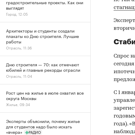
градостроительные проекты. Как они
выглядят
стагна
Город, 12:05
Эксперт
вторичн
Архитекторы и студенты создали
плакаты ко Дню строителя. Лучшие
работы
Стаби
Отрасль, 11:36
Спрос н
Дню строителя — 70: как отмечают
сегодня
юбилей и главные рекорды отрасли
ипотечн
Отрасль, 11:04
предлож
Рост цен на жилье в июле охватил все
С 1 янв
округа Москвы
управле
Жилье, 09:34
зарегис
годовым
Эксперты объяснили, почему жилье
года). 
для студентов надо было искать
«вчера»
наблюда
РАДИО