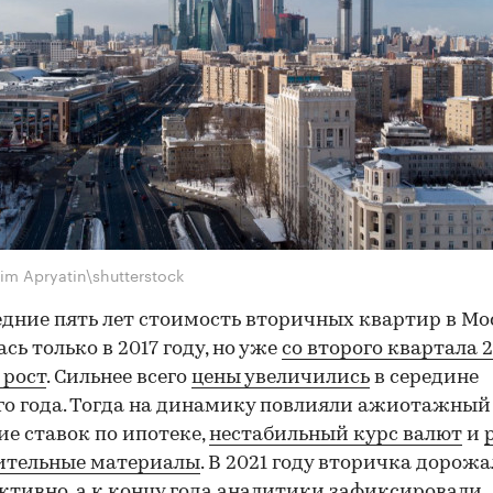
im Apryatin\shutterstock
едние пять лет стоимость вторичных квартир в Мо
сь только в 2017 году, но уже
со второго квартала 
 рост
. Сильнее всего
цены увеличились
в середине
о года. Тогда на динамику повлияли ажиотажный 
е ставок по ипотеке,
нестабильный курс валют
и
ительные материалы
. В 2021 году вторичка дорож
активно, а к концу года
аналитики зафиксировали