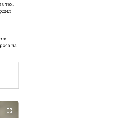
з тех,
ердил
тов
роса на