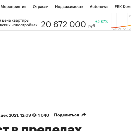
Мероприятия
Отрасли
Недвижимость
Autonews
РБК Ком
20 672 000
 цена квартиры
 РБК
РБК Образование
РБК Курсы
РБК Life
+5.87%
Тренды
Виз
вских новостройках
руб
ь
Крипто
РБК Бизнес-среда
Дискуссионный клуб
Исследо
зета
Спецпроекты СПб
Конференции СПб
Спецпроекты
кономика
Бизнес
Технологии и медиа
Финансы
Рынок на
(+90,83%)
(+34,89%)
 450
АФК «Система» ₽12
Купить
К
ПСБ к 29.07.27
прогноз БКС к 15.07.27
Поделиться
 дек 2021, 12:09
1 040
т в пределах