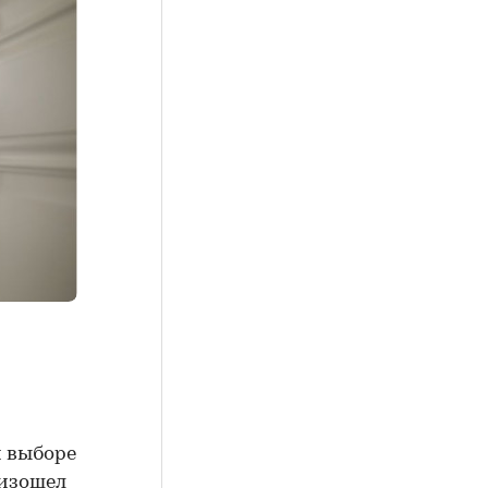
и выборе
оизошел