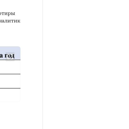
артиры
аналитик