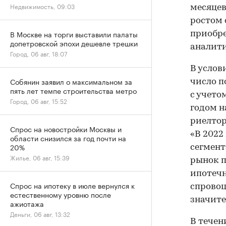
Недвижимость, 09:03
месяцев 
ростом
В Москве на торги выставили палаты
приобре
допетровской эпохи дешевле трешки
аналити
Город, 06 авг, 18:07
В услов
Собянин заявил о максимальном за
число п
пять лет темпе строительства метро
с учето
Город, 06 авг, 15:52
годом н
риелто
Спрос на новостройки Москвы и
«В 2022
области снизился за год почти на
20%
сегмент
Жилье, 06 авг, 15:39
рынок п
ипотечн
Спрос на ипотеку в июле вернулся к
спровоц
естественному уровню после
значите
ажиотажа
Деньги, 06 авг, 13:32
В течен