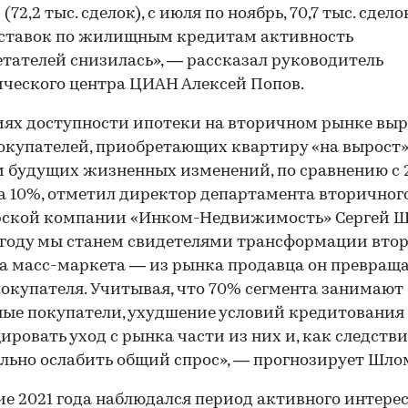
(72,2 тыс. сделок), с июля по ноябрь, 70,7 тыс. сделок
00:00
/
00:00
 ставок по жилищным кредитам активность
тателей снизилась», — рассказал руководитель
ческого центра ЦИАН Алексей Попов.
иях доступности ипотеки на вторичном рынке выр
окупателей, приобретающих квартиру «на вырост»,
м будущих жизненных изменений, по сравнению с 
а 10%, отметил директор департамента вторичног
рской компании «Инком-Недвижимость» Сергей Ш
 году мы станем свидетелями трансформации вто
а масс-маркета — из рынка продавца он превраща
окупателя. Учитывая, что 70% сегмента занимают
ые покупатели, ухудшение условий кредитования
ировать уход с рынка части из них и, как следстви
льно ослабить общий спрос», — прогнозирует Шло
ие 2021 года наблюдался период активного интере