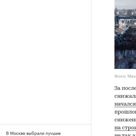
Фото: Max
За посл
снижала
начался
прошлог
снижени
на стро
В Москве выбрали лучшие
не так 