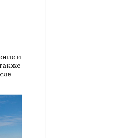
ение и
 также
сле