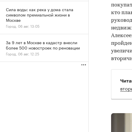
покупат
Сила воды: как река у дома стала
кто пла
символом премиальной жизни в
Москве
руковод
Город, 06 авг, 13:05
недвиж
Алексее
За 9 лет в Москве в кадастр внесли
пройден
более 500 новостроек по реновации
увеличи
Город, 06 авг, 12:25
вторич
Чита
втор