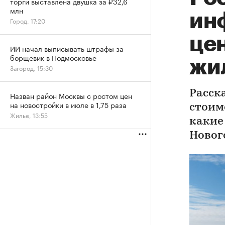
торги выставлена двушка за ₽32,6
млн
инф
Город, 17:20
це
ИИ начал выписывать штрафы за
борщевик в Подмосковье
жи
Загород, 15:30
Расск
Назван район Москвы с ростом цен
на новостройки в июле в 1,75 раза
стоим
Жилье, 13:55
какие
Новог