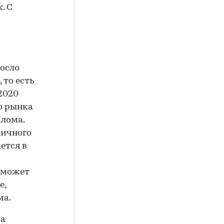
. С
осло
 то есть
2020
о рынка
лома.
ричного
ется в
 может
е,
ма.
са