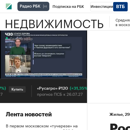
Подписка на РБК
Инвестиции
НЕДВИЖИМОСТЬ
Средняя
РБК Вино
Спорт
Школа управления
в моско
Национальные проекты
Город
Стил
Прямой эфир
Кредитные рейтинги
Франшизы
Га
Проверка контрагентов
Политика
Э
Прямой эфир
(+31,35%)
«Русагро» ₽120
Ozon ₽5
Купить
Купить
прогноз ПСБ к 26.07.27
прогноз 
Лента новостей
Жилье
⁠,
29
В первом московском «тучерезе» на
Рос