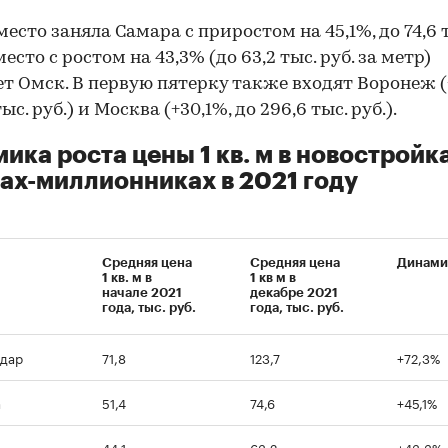
место заняла Самара с приростом на 45,1%, до 74,6 т
есто с ростом на 43,3% (до 63,2 тыс. руб. за метр)
т Омск. В первую пятерку также входят Воронеж (
тыс. руб.) и Москва (+30,1%, до 296,6 тыс. руб.).
ика роста цены 1 кв. м в новостройка
ах-миллионниках в 2021 году
Средняя цена
Средняя цена
Динами
1 кв. м в
1 кв м в
начале 2021
декабре 2021
года, тыс. руб.
года, тыс. руб.
дар
71,8
123,7
+72,3%
а
51,4
74,6
+45,1%
44,1
63,2
+43,3%