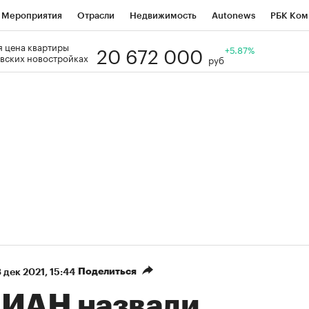
Мероприятия
Отрасли
Недвижимость
Autonews
РБК Ком
20 672 000
 цена квартиры
Образование
РБК Курсы
РБК Life
Тренды
+5.87%
Визионеры
Н
вских новостройках
руб
Дискуссионный клуб
Исследования
Кредитные рейтинги
Фр
Спецпроекты
Проверка контрагентов
Политика
Экономи
к наличной валюты
Поделиться
 дек 2021, 15:44
ЦИАН назвали