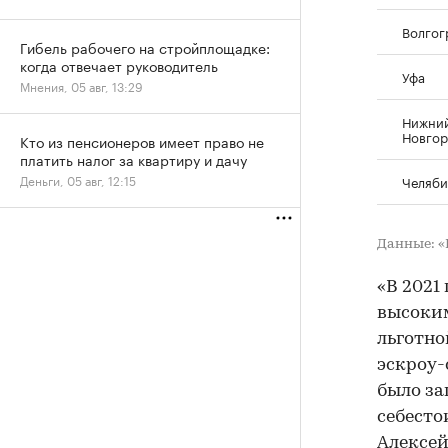
Волгог
Гибель рабочего на стройплощадке:
когда отвечает руководитель
Уфа
Мнения, 05 авг, 13:29
Нижни
Новго
Кто из пенсионеров имеет право не
платить налог за квартиру и дачу
Деньги, 05 авг, 12:15
Челяби
Данные: 
«В 2021
высоким
льготно
эскроу-
было за
себесто
Алексей