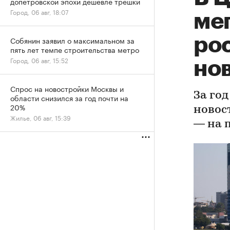
допетровской эпохи дешевле трешки
Город, 06 авг, 18:07
ме
рос
Собянин заявил о максимальном за
пять лет темпе строительства метро
Город, 06 авг, 15:52
но
Спрос на новостройки Москвы и
За год
области снизился за год почти на
20%
новос
Жилье, 06 авг, 15:39
— на 