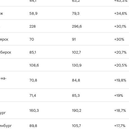
еж
58,9
79,3
+34,6%
а
228
296,6
+30,1%
ярск
70
91
+30%
ибирск
85,1
102,7
+20,7%
108,6
130,9
+20,5%
-на-
70,8
84,8
+19,8%
71,4
85,3
+19%
160,3
190,2
+18,7%
ург
инбург
89,8
105,7
+17,7%