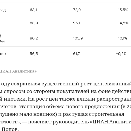
рад
63,1
72,9
+15,5%
83,9
96,1
+14,5%
й
96,2
105,9
+10,1%
род
нск
56,5
61,7
+9,2%
«ЦИАН.Аналитика»
 году сохранялся существенный рост цен, связанный
 спросом со стороны покупателей на фоне действ
й ипотеки. На рост цен также влияли распростран
счетов, стагнация объема нового предложения (в 2
пущено мало новинок) и растущая строительная
имость», — поясняет руководитель «ЦИАН.Аналит
 Попов.