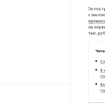
За год 
с насел
превыс
на перв
тыс. руб
Чита
Сп
В 
го
Вз
го