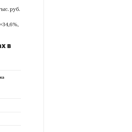
ыс. руб.
+34,6%,
х в
ка