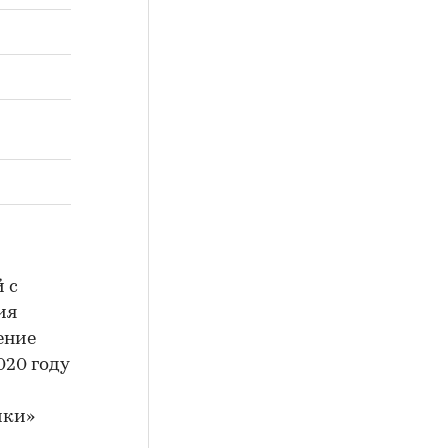
 с
ия
ение
020 году
ики»