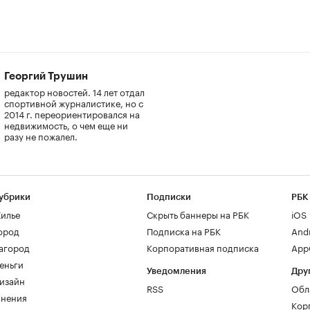
Георгий Трушин
редактор новостей. 14 лет отдал
спортивной журналистике, но с
2014 г. переориентировался на
недвижимость, о чем еще ни
разу не пожалел.
убрики
Подписки
РБК
илье
Скрыть баннеры на РБК
iOS
ород
Подписка на РБК
And
агород
Корпоративная подписка
AppG
еньги
Уведомления
Дру
изайн
RSS
Обл
нения
Кор