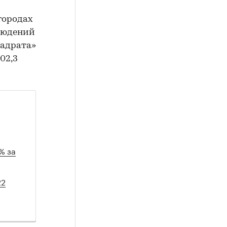
 городах
блюдений
вадрата»
02,3
% за
22