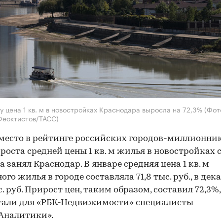
ду цена 1 кв. м в новостройках Краснодара выросла на 72,3%
(Фот
Феоктистов/ТАСС)
место в рейтинге российских городов-миллионни
роста средней цены 1 кв. м жилья в новостройках 
а занял Краснодар. В январе средняя цена 1 кв. м
ого жилья в городе составляла 71,8 тыс. руб., в дек
с. руб. Прирост цен, таким образом, составил 72,3%,
тали для «РБК-Недвижимости» специалисты
Аналитики».