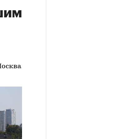
шим
Москва