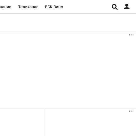
пании
Телеканал
РБК Вино
ациональные проекты
Город
аншизы
Газета
ка
Бизнес