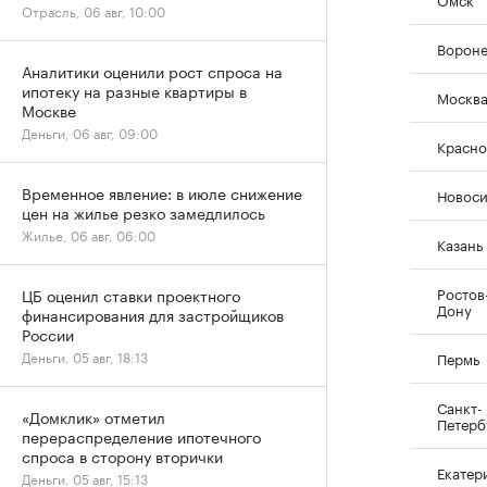
Отрасль, 06 авг, 10:00
Ворон
Аналитики оценили рост спроса на
ипотеку на разные квартиры в
Москв
Москве
Деньги, 06 авг, 09:00
Красно
Временное явление: в июле снижение
Новос
цен на жилье резко замедлилось
Жилье, 06 авг, 06:00
Казань
Ростов
ЦБ оценил ставки проектного
Дону
финансирования для застройщиков
России
Деньги, 05 авг, 18:13
Пермь
Санкт-
«Домклик» отметил
Петерб
перераспределение ипотечного
спроса в сторону вторички
Екатер
Деньги, 05 авг, 15:13