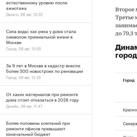
естественному уровню после
ажиотажа
Второе 
Деньги, 06 авг, 13:32
Третье м
занимае
Сила воды: как река у дома стала
до 79,3 
символом премиальной жизни в
Москве
Динам
Город, 06 авг, 13:05
город
За 9 лет в Москве в кадастр внесли
более 500 новостроек по реновации
Город, 06 авг, 12:25
Город
От каких материалов при ремонте
дома стоит отказаться в 2026 году
Дизайн, 06 авг, 11:47
Красно
Более половины компаний при
Самар
ремонте офисов превышают
изначальный бюджет
Омск