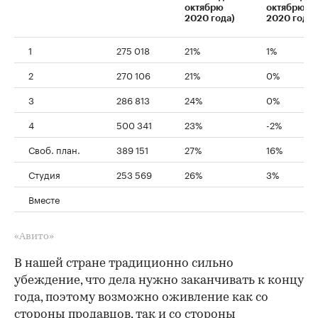
октябрю
октябрю
2020 года)
2020 года)
1
275 018
21%
1%
2
270 106
21%
0%
3
286 813
24%
0%
4
500 341
23%
-2%
Своб. план.
389 151
27%
16%
Студия
253 569
26%
3%
Вместе
«Авито»
В нашей стране традиционно сильно
убеждение, что дела нужно заканчивать к концу
года, поэтому возможно оживление как со
стороны продавцов, так и со стороны