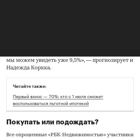
«С большой долей вероятности в декабре 2021
года Центробанк для борьбы с инфляцией в
очередной раз повысит ключевую ставку, что
приведет к удорожанию как ипотеки, так и
кредитов для застройщиков, и это скажется на
итоговом прайсе. Ключевая ставка будет
однозначно повышаться, и к началу 2022 года
мы можем увидеть уже 9,5%», — прогнозирует и
Надежда Коркка.
Читайте также:
Первый взнос — 70%: кто с 1 июля сможет
воспользоваться льготной ипотекой
Покупать или подождать?
Все опрошенные «РБК-Недвижимостью» участники