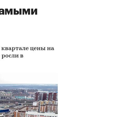
самыми
 квартале цены на
 росли в