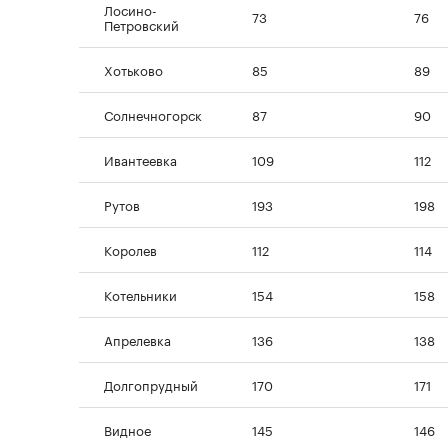
Лосино-
73
76
Петровский
Хотьково
85
89
Солнечногорск
87
90
Ивантеевка
109
112
Рутов
193
198
Королев
112
114
Котельники
154
158
Апрелевка
136
138
Долгопрудный
170
171
Видное
145
146