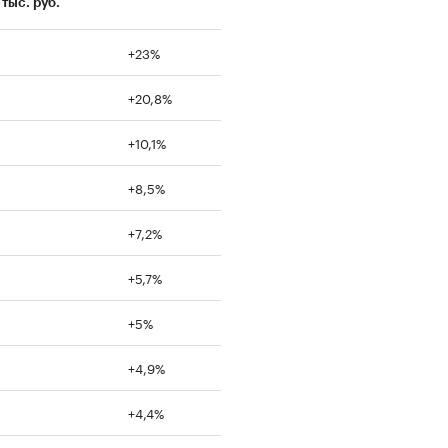
 тыс. руб.
+23%
+20,8%
+10,1%
+8,5%
+7,2%
+5,7%
+5%
+4,9%
+4,4%