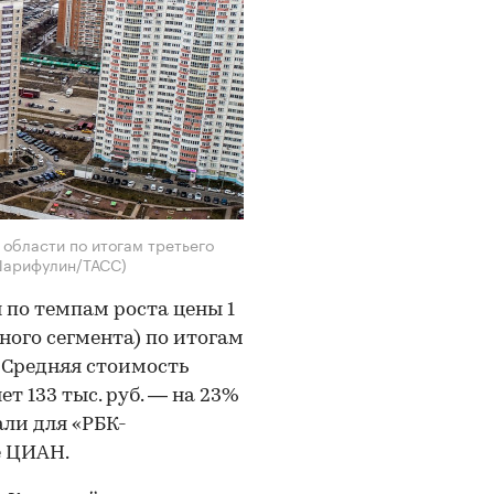
 области по итогам третьего
Шарифулин/ТАСС)
 по темпам роста цены 1
тного сегмента) по итогам
 Средняя стоимость
ет 133 тыс. руб. — на 23%
али для «РБК-
е ЦИАН.