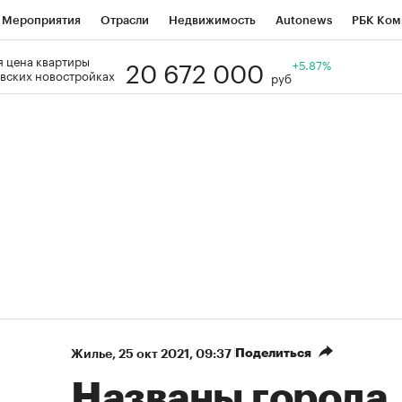
Мероприятия
Отрасли
Недвижимость
Autonews
РБК Ком
20 672 000
 цена квартиры
Образование
РБК Курсы
РБК Life
Тренды
+5.87%
Визионеры
Н
вских новостройках
руб
Дискуссионный клуб
Исследования
Кредитные рейтинги
Фр
Спецпроекты
Проверка контрагентов
Политика
Экономи
к наличной валюты
Поделиться
Жилье
⁠,
25 окт 2021, 09:37
Названы города