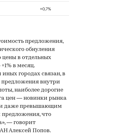
+0,7%
тоимость предложения,
тического обнуления
о цены в отдельных
+1% в месяц.
 иных городах связан, в
ы предложения внутри
оты, наиболее дорогие
та цен — новинки рынка
или даже превышающим
м предложения, что
а», — говорит
АН Алексей Попов.