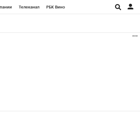
пании
Телеканал
РБК Вино
ациональные проекты
Город
аншизы
Газета
ка
Бизнес