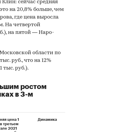
л Клин: сейчас средняя
, это на 20,8% больше, чем
рова, где цена выросла
. м. На четвертой
б.), на пятой — Наро-
 Московской области по
ыс. руб., что на 12%
 тыс. руб.).
льшим ростом
йках в 3-м
няя цена 1
Динамика
 в третьем
тале 2021