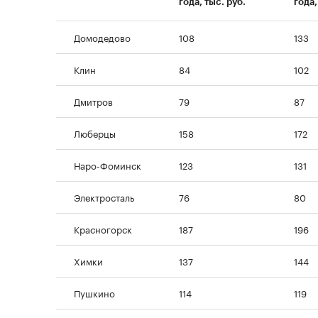
года, тыс. руб.
года,
Домодедово
108
133
Клин
84
102
Дмитров
79
87
Люберцы
158
172
Наро-Фоминск
123
131
Электросталь
76
80
Красногорск
187
196
Химки
137
144
Пушкино
114
119