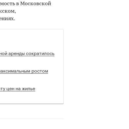
имость в Московской
жском,
ениях.
ной аренды сократилось
максимальным ростом
ту цен на жилье