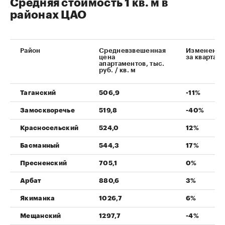
Средняя стоимость 1 кв. м в
районах ЦАО
Район
Средневзвешенная
Изменение
цена
за квартал
апартаментов, тыс.
руб. / кв. м
Таганский
506,9
-11%
Замоскворечье
519,8
-40%
Красносельский
524,0
12%
Басманный
544,3
17%
Пресненский
705,1
0%
Арбат
880,6
3%
Якиманка
1026,7
6%
Мещанский
1297,7
-4%