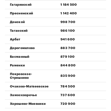
Гагаринский
1 184 500
Пресненский
1 142 400
Донской
998 700
Таганский
986 100
Арбат
941 600
Дорогомилово
883 700
Басманный
879 100
Раменки
844 800
Покровское-
835 900
Стрешнево
Очаково-Матвеевское
784 500
Замоскворечье
737 600
Хорошево-Мневники
720 900