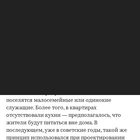
перестроить объект на новый лад.
Новый дом спроектировал известный инженер
и архитектор Эрнст Нирнзее, который сам же
являлся и собственником этого участка: землю с
обвалившейся прежней постройкой он
приобрел несколькими годами ранее.
Его идея заключалась не просто в строительстве
самого высокого дома в Москве, но и здания,
принципиально отличающегося по
функционалу от любых прежних жилых
построек в столице. Пространство он разбил на
небольшие квартиры, полагая, что в них
поселятся малосемейные или одинокие
служащие. Более того, в квартирах
отсутствовали кухни — предполагалось, что
жители будут питаться вне дома. В
последующем, уже в советские годы, такой же
принцип использовался при проектировании