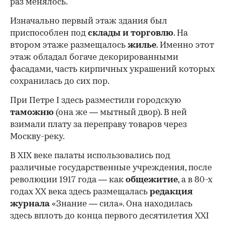
раз менялось.
Изначально первый этаж здания был
приспособлен под
склады и
торговлю
. На
втором этаже размещалось
жилье
. Именно этот
этаж обладал богаче декорированными
фасадами, часть кирпичных украшений которых
сохранилась до сих пор.
При Петре I здесь разместили городскую
таможню
(она же — мытный двор). В ней
взимали плату за переправу товаров через
Москву-реку.
В XIX веке палаты использовались под
различные государственные учреждения, после
революции 1917 года — как
общежитие
, а в 80-х
годах XX века здесь размещалась
редакция
журнала
«Знание — сила». Она находилась
здесь вплоть до конца первого десятилетия XXI