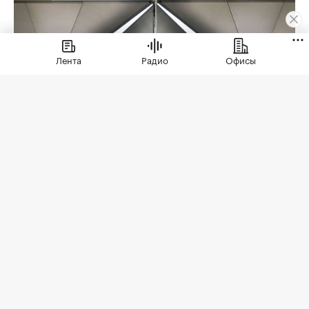
Лента
Радио
Офисы
Фото: Максим Мишин / Пресс-служба Мэра и
Правительства Москва
В 2026 году строительство метро в Москве
вышло на максимальный темп работ за пять лет.
С января по июль метростроители проложили
14,7 км тоннелей, в строительстве были 25
станций. Об этом
сообщил
мэр Москвы Сергей
Собянин.