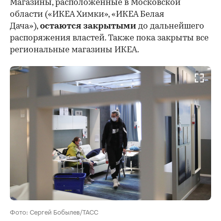
Магазины, расположенные в Московской
области («ИКЕА Химки», «ИКЕА Белая
Дача»),
остаются закрытыми
до дальнейшего
распоряжения властей. Также пока закрыты все
00:00
/
00:00
региональные магазины ИКЕА.
Фото: Сергей Бобылев/ТАСС