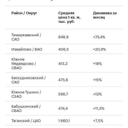
00:00
/
00:00
Район / Округ
Средняя
Динамика за
цена 1 кв. м,
месяц
тыс. руб.
Тимирязевский /
648,8
+75,4%
САО
Измайлово / ВАО
406,5
+20,9%
Южное
Медведково /
413,2
+18%
СВАО
Бескудниковский /
475,8
+15%
САО
Южное Тушино /
566,7
+13%
СЗАО
Бабушкинский /
474,4
+11,3%
СВАО
Таганский / ЦАО
1 660,1
+7,5%