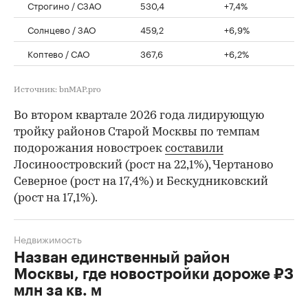
Строгино / СЗАО
530,4
+7,4%
Солнцево / ЗАО
459,2
+6,9%
Коптево / САО
367,6
+6,2%
Источник: bnMAP.pro
Во втором квартале 2026 года лидирующую
тройку районов Старой Москвы по темпам
подорожания новостроек
составили
Лосиноостровский (рост на 22,1%), Чертаново
Северное (рост на 17,4%) и Бескудниковский
(рост на 17,1%).
Недвижимость
Назван единственный район
Москвы, где новостройки дороже ₽3
млн за кв. м