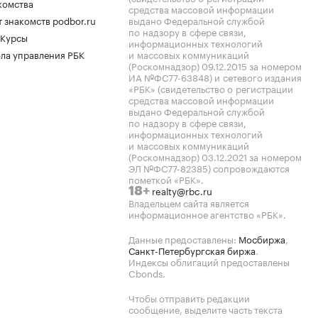
комства
средства массовой информации
 знакомств podbor.ru
выдано Федеральной службой
по надзору в сфере связи,
 Курсы
информационных технологий
ла управления РБК
и массовых коммуникаций
(Роскомнадзор) 09.12.2015 за номером
ИА №ФС77-63848) и сетевого издания
«РБК» (свидетельство о регистрации
средства массовой информации
выдано Федеральной службой
по надзору в сфере связи,
информационных технологий
и массовых коммуникаций
(Роскомнадзор) 03.12.2021 за номером
ЭЛ №ФС77-82385) сопровождаются
пометкой «РБК».
realty@rbc.ru
18+
Владельцем сайта является
информационное агентство «РБК».
Данные предоставлены:
Мосбиржа
,
Санкт-Петербургская биржа
.
Индексы облигаций предоставлены
Cbonds.
Чтобы отправить редакции
сообщение, выделите часть текста