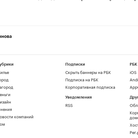
ннова
убрики
Подписки
РБК
илье
Скрыть баннеры на РБК
iOS
ород
Подписка на РБК
And
агород
Корпоративная подписка
AppG
еньги
Уведомления
Дру
изайн
RSS
Обл
нения
Кор
овости компаний
дом
ом
Хос
Рег