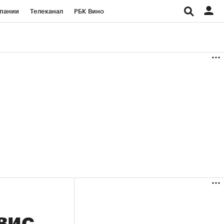
пании
Телеканал
РБК Вино
ациональные проекты
Город
аншизы
Газета
ка
Бизнес
вис