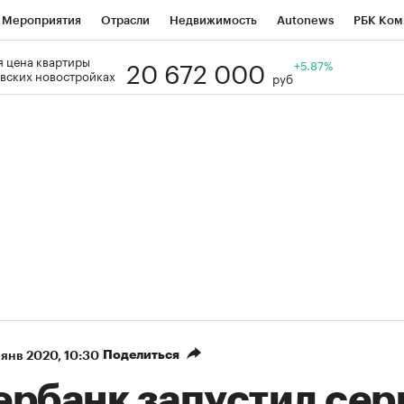
Мероприятия
Отрасли
Недвижимость
Autonews
РБК Ком
20 672 000
 цена квартиры
Образование
РБК Курсы
РБК Life
Тренды
+5.87%
Визионеры
Н
вских новостройках
руб
Дискуссионный клуб
Исследования
Кредитные рейтинги
Фр
Спецпроекты
Проверка контрагентов
Политика
Экономи
к наличной валюты
Поделиться
 янв 2020, 10:30
ербанк запустил сер