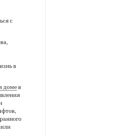
ься с
ва,
изнь в
м доме
в
явления
и
ифтов,
ранного
 или
.