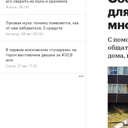
его сварить из муки и крахмала
Жилье, 09:00
дл
мн
Луковая муха: почему появляется, как
от нее избавиться, 5 средств
Загород, 08 авг, 09:00
С пом
общат
В первом московском «тучерезе» на
торги выставлена двушка за ₽32,6
дома,
млн
Город, 07 авг, 17:20