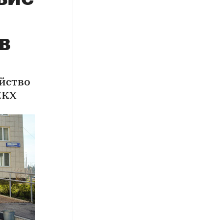
в
ойство
ЖКХ