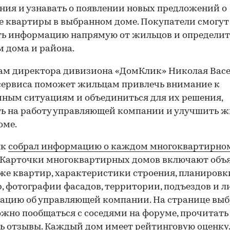
ния и узнавать о появлении новых предложений о
 квартиры в выбранном доме. Покупатели смогут
ь информацию напрямую от жильцов и определит
 дома и района.
ам директора дивизиона «ДомКлик» Николая Васе
сервиса поможет жильцам привлечь внимание к
ным ситуациям и объединиться для их решения,
ь на работу управляющей компании и улучшить ж
оме.
нк
собрал информацию о каждом многоквартирно
 Карточки многоквартирных домов включают объ
же квартир, характеристики строения, планировк
, фотографии фасадов, территории, подъездов и л
ацию об управляющей компании. На странице выб
жно пообщаться с соседями на форуме, прочитать
ь отзывы. Каждый дом имеет рейтинговую оценку