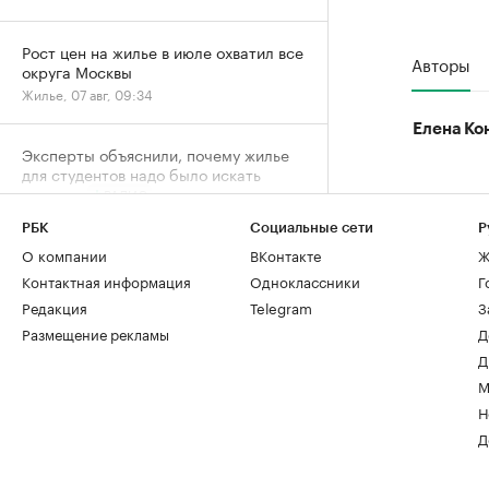
Рост цен на жилье в июле охватил все
Авторы
округа Москвы
Жилье, 07 авг, 09:34
Елена Ко
Эксперты объяснили, почему жилье
для студентов надо было искать
«вчера»
РАДИО
Недвижимость, 07 авг, 09:03
РБК
Социальные сети
Р
О компании
ВКонтакте
Ж
В Москве на торги выставили палаты
Контактная информация
Одноклассники
Г
допетровской эпохи дешевле трешки
Редакция
Telegram
З
Город, 06 авг, 18:07
Размещение рекламы
Д
Д
Собянин заявил о максимальном за
М
пять лет темпе строительства метро
Н
Город, 06 авг, 15:52
Д
Спрос на новостройки Москвы и