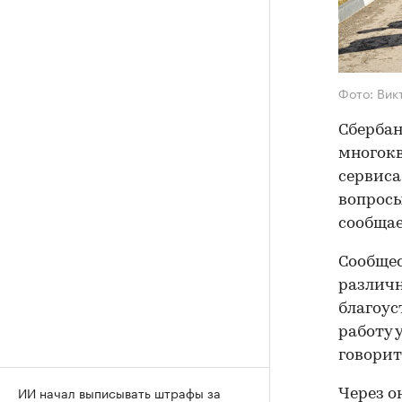
Фото: Вик
Сбербан
многокв
сервиса
вопросы
сообщае
Сообщес
различн
благоус
работу 
говорит
ИИ начал выписывать штрафы за
Через о