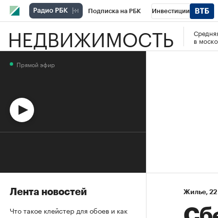
Подписка на РБК
Инвестиции
НЕДВИЖИМОСТЬ
Средняя
Спорт
Школа управления РБК
РБК 
в моско
Стиль
Крипто
РБК Бизнес-среда
Прямой эфир
Спецпроекты СПб
Конференции СПб
Технологии и медиа
Финансы
Рыно
Лента новостей
Жилье
⁠,
22
Что такое клейстер для обоев и как
Сб