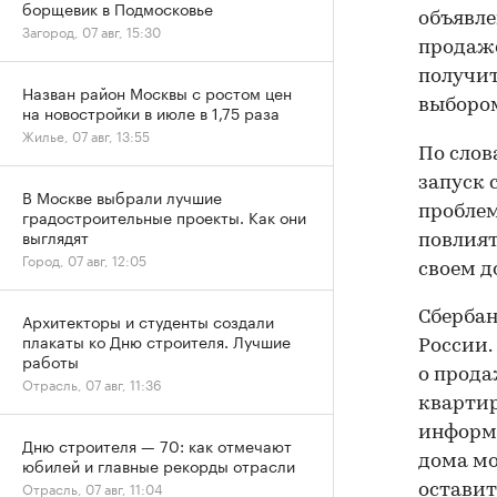
борщевик в Подмосковье
объявле
Загород, 07 авг, 15:30
продаже
получит
Назван район Москвы с ростом цен
выбором
на новостройки в июле в 1,75 раза
Жилье, 07 авг, 13:55
По слов
запуск 
В Москве выбрали лучшие
проблем
градостроительные проекты. Как они
выглядят
повлият
Город, 07 авг, 12:05
своем д
Сберба
Архитекторы и студенты создали
плакаты ко Дню строителя. Лучшие
России.
работы
о прода
Отрасль, 07 авг, 11:36
квартир
информ
Дню строителя — 70: как отмечают
дома мо
юбилей и главные рекорды отрасли
Отрасль, 07 авг, 11:04
оставит