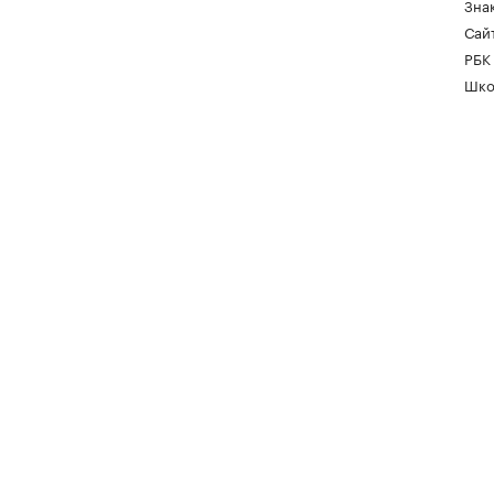
Зна
Сайт
РБК
Шко