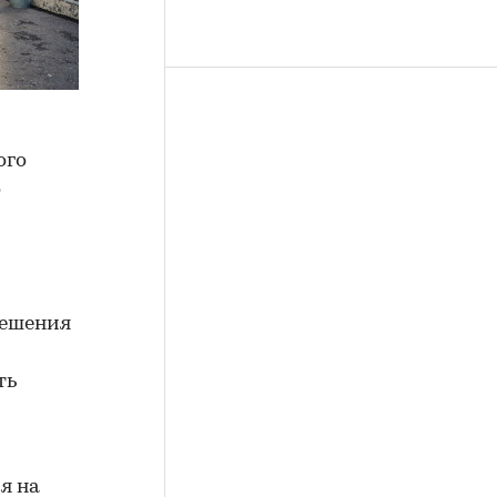
ого
о
решения
ть
я на