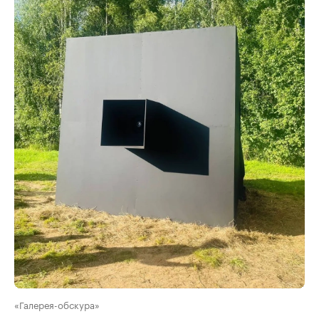
«Галерея-обскура»