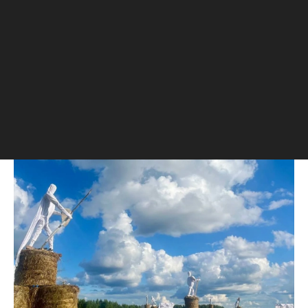
мифический французский город с рекой длиной
более 70 м. Объект создан по принципу Версаля.
Выложенные из сена прямые аллеи ведут к
Ротонде — одному из ключевых арт-объектов
парка.
00:00
/
00:00