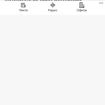
выравнивается
Лента
Радио
Офисы
Фото: vvoe / Shutterstock / FOTODOM
По итогам июля 2026 года в России было
выдано ипотеки на 254,2 млрд руб. — снижение
к июню составило 26,6%, при этом к
показателям июля 2025 года отмечен рост на