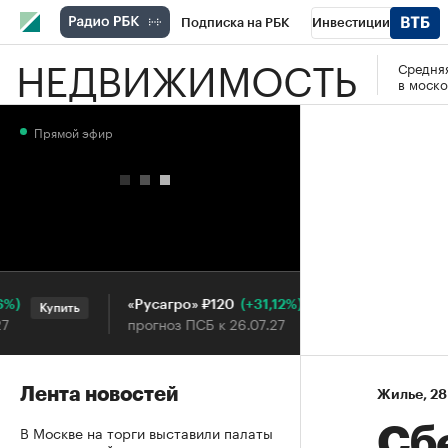
Подписка на РБК
Инвестиции
НЕДВИЖИМОСТЬ
Средняя
РБК Вино
Спорт
Школа управления
в моско
Национальные проекты
Город
Стил
Прямой эфир
Кредитные рейтинги
Франшизы
Га
Проверка контрагентов
Политика
Э
(+31,12%)
«Русагро» ₽120
Ozon ₽5
Купить
Купить
прогноз ПСБ к 26.07.27
прогноз П
Лента новостей
Жилье
⁠,
28
В Москве на торги выставили палаты
Сбе