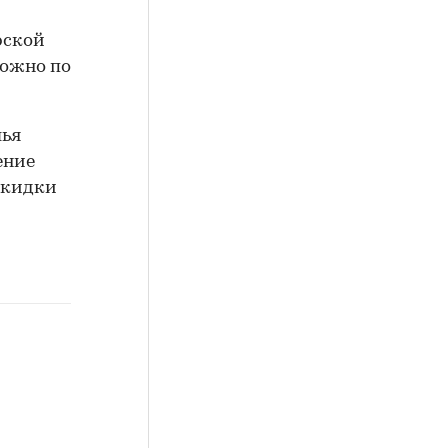
рской
можно по
лья
ение
скидки