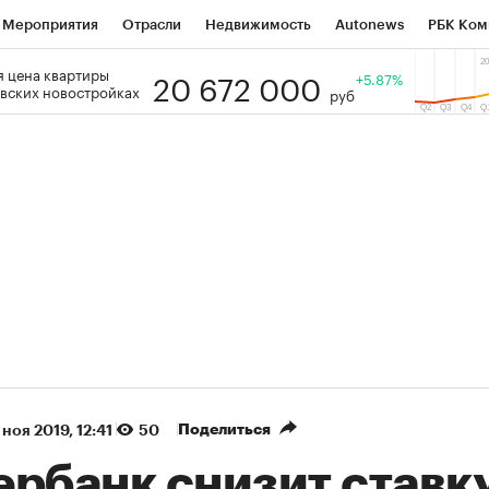
Мероприятия
Отрасли
Недвижимость
Autonews
РБК Ком
20 672 000
 цена квартиры
 РБК
РБК Образование
РБК Курсы
РБК Life
+5.87%
Тренды
Виз
вских новостройках
руб
ь
Крипто
РБК Бизнес-среда
Дискуссионный клуб
Исследо
зета
Спецпроекты СПб
Конференции СПб
Спецпроекты
кономика
Бизнес
Технологии и медиа
Финансы
Рынок на
(+87,54%)
(+30,79%)
 450
АФК «Система» ₽12
Купить
Ку
СБ к 29.07.27
прогноз БКС к 15.07.27
Поделиться
 ноя 2019, 12:41
50
рбанк снизит ставку