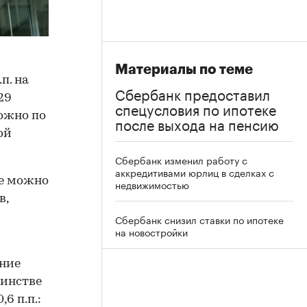
Материалы по теме
п. на
Сбербанк предоставил
29
спецусловия по ипотеке
ожно по
после выхода на пенсию
ой
Сбербанк изменил работу с
аккредитивами юрлиц в сделках с
е можно
недвижимостью
в,
Сбербанк снизил ставки по ипотеке
на новостройки
ение
шинстве
6 п.п.: