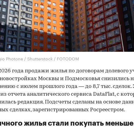
gio Photone / Shutterstock / FOTODOM
2026 года продажи жилья по договорам долевого у
 новостройках Москвы и Подмосковья снизились н
нению с июлем прошлого года — до 8,7 тыс. сделок. 
 из отчета аналитического сервиса DataFlat, с кот
илась редакция. Подсчеты сделаны на основе дан
ых сделках, зарегистрированных Росреестром.
чного жилья стали покупать меньше