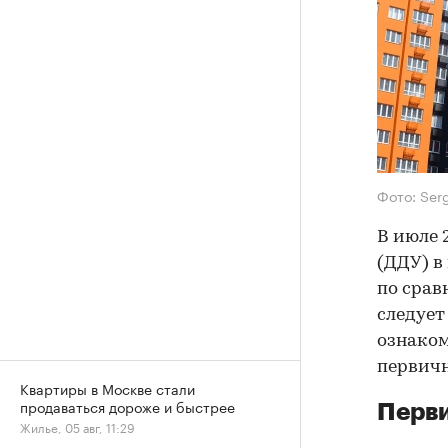
Фото: Ser
В июле 
(ДДУ) в
по срав
следует
ознаком
первичн
Квартиры в Москве стали
продаваться дороже и быстрее
Перви
Жилье, 05 авг, 11:29