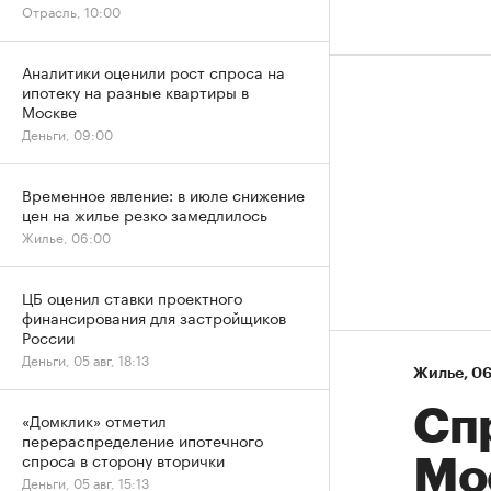
Отрасль, 10:00
Аналитики оценили рост спроса на
ипотеку на разные квартиры в
Москве
Деньги, 09:00
Временное явление: в июле снижение
цен на жилье резко замедлилось
Жилье, 06:00
ЦБ оценил ставки проектного
финансирования для застройщиков
России
Деньги, 05 авг, 18:13
Жилье
⁠,
06
Сп
«Домклик» отметил
перераспределение ипотечного
спроса в сторону вторички
Мо
Деньги, 05 авг, 15:13