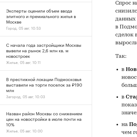
Спрос н
Эксперты оценили объем ввода
снизилс
элитного и премиального жилья в
данных 
Москве
в Подмо
Город, 05 авг, 10:53
сделок 
выросли
С начала года застройщики Москвы
вывели на рынок 2,6 млн кв. м
новостроек
Так:
Жилье, 05 авг, 10:11
в
Нов
новос
В престижной локации Подмосковья
выставили на торги поселок за ₽190
больш
млн
Загород, 05 авг, 10:03
в
Ста
показ
Назван район Москвы со снижением
значе
цен на новостройки в июле почти на
10%
на
По
Жилье, 05 авг, 10:00
чем г