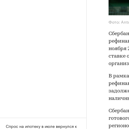
Фото: An
Сбербан
рефинан
ноября 
ставке 
организ
В рамк
рефинан
задолже
наличны
Сбербан
готовог
Спрос на ипотеку в июле вернулся к
регионо