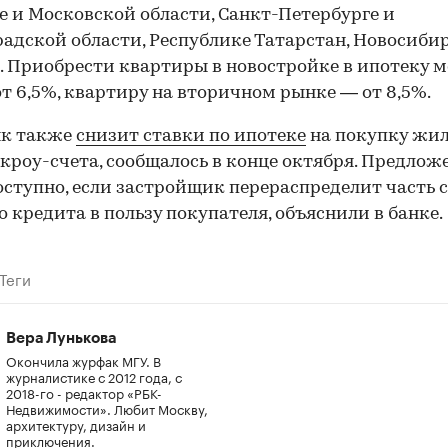
е и Московской области, Санкт-Петербурге и
адской области, Республике Татарстан, Новосиби
. Приобрести квартиры в новостройке в ипотеку 
от 6,5%, квартиру на вторичном рынке — от 8,5%.
нк также
снизит ставки по ипотеке
на покупку жи
скроу-счета, сообщалось в конце октября. Предлож
оступно, если застройщик перераспределит часть 
го кредита в пользу покупателя, объяснили в банке.
Теги
Вера Лунькова
Окончила журфак МГУ. В
журналистике с 2012 года, с
2018-го - редактор «РБК-
Недвижимости». Любит Москву,
архитектуру, дизайн и
приключения.