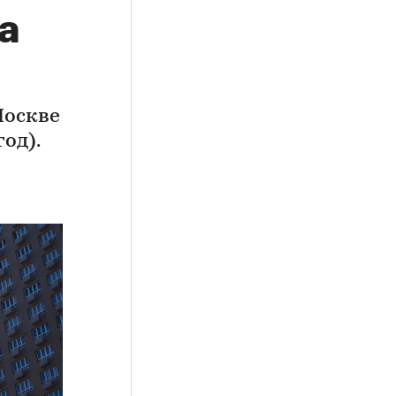
а
Москве
од).