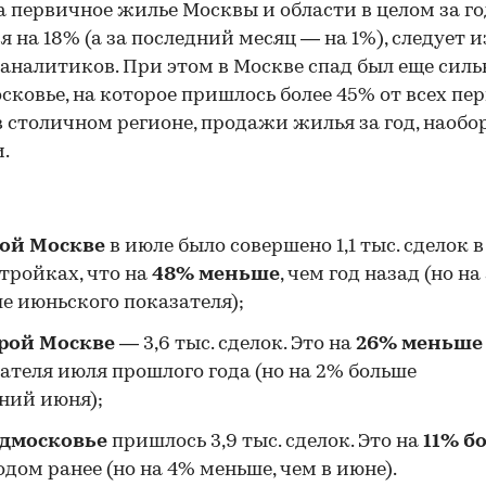
а первичное жилье Москвы и области в целом за го
я на 18%
(а за последний месяц — на 1%), следует и
аналитиков. При этом в Москве спад был еще сильн
сковье, на которое пришлось более 45% от всех п
в столичном регионе, продажи жилья за год, наобор
.
ой Москве
в июле было совершено 1,1 тыс. сделок в
тройках, что на
48% меньше
, чем год назад (но на
е июньского показателя);
рой Москве
— 3,6 тыс. сделок. Это на
26%
меньше
ателя июля прошлого года (но на 2% больше
ний июня);
дмосковье
пришлось 3,9 тыс. сделок. Это на
11% б
одом ранее (но на 4% меньше, чем в июне).