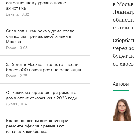
естественному уровню после
в Москв
ажиотажа
Ленингр
Деньги, 13:32
области
ставке 
Сила воды: как река у дома стала
символом премиальной жизни в
Москве
Сберба
Город, 13:05
через э
будет д
За 9 лет в Москве в кадастр внесли
со свое
более 500 новостроек по реновации
Город, 12:25
Авторы
От каких материалов при ремонте
дома стоит отказаться в 2026 году
Дизайн, 11:47
Более половины компаний при
ремонте офисов превышают
изначальный бюджет