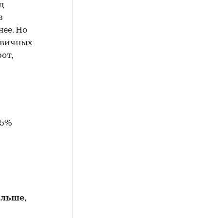
д
з
ее. Но
ервичных
от,
 5%
ольше
,