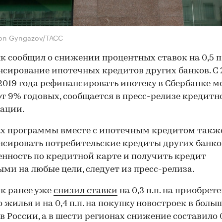
ton Gyngazov/ТАСС
к сообщил о снижении процентных ставок на 0,5 п.
сирование ипотечных кредитов других банков. С 
2019 года рефинансировать ипотеку в Сбербанке м
от 9% годовых, сообщается в пресс-релизе кредитн
ации.
ах программы вместе с ипотечным кредитом такж
сировать потребительские кредиты других банко
нность по кредитной карте и получить кредит
ми на любые цели, следует из пресс-релиза.
к ранее уже
снизил ставки
на 0,3 п.п. на приобрет
о жилья и на 0,4 п.п. на покупку новостроек в боль
в России, а в шести регионах снижение составило 0,