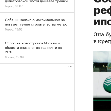
допетровской эпохи дешевле трешки
Город, 18:07
ре
ип
Собянин заявил о максимальном за
пять лет темпе строительства метро
Город, 15:52
Она бу
в кре
Спрос на новостройки Москвы и
области снизился за год почти на
20%
Жилье, 15:39