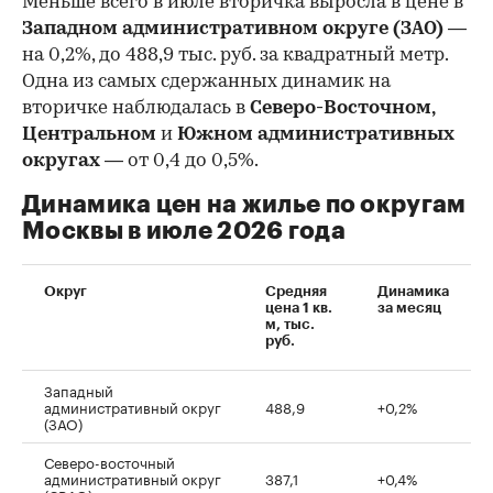
Меньше всего в июле вторичка выросла в цене в
Западном административном округе (ЗАО)
—
на 0,2%, до 488,9 тыс. руб. за квадратный метр.
Одна из самых сдержанных динамик на
вторичке наблюдалась в
Северо-Восточном,
Центральном
и
Южном административных
округах
— от 0,4 до 0,5%.
Динамика цен на жилье по округам
Москвы в июле 2026 года
Округ
Средняя
Динамика
цена 1 кв.
за месяц
м, тыс.
руб.
Западный
административный округ
488,9
+0,2%
(ЗАО)
Северо-восточный
административный округ
387,1
+0,4%