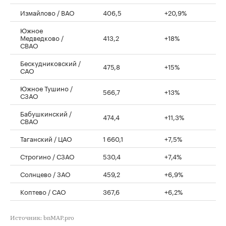
Измайлово / ВАО
406,5
+20,9%
Южное
Медведково /
413,2
+18%
СВАО
Бескудниковский /
475,8
+15%
САО
Южное Тушино /
566,7
+13%
СЗАО
Бабушкинский /
474,4
+11,3%
СВАО
Таганский / ЦАО
1 660,1
+7,5%
Строгино / СЗАО
530,4
+7,4%
Солнцево / ЗАО
459,2
+6,9%
Коптево / САО
367,6
+6,2%
Источник: bnMAP.pro