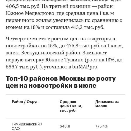
406,5 тыс. руб. На третьей позиции — район
Южное Медведково, где средняя цена 1 кв. м
первичного жилья увеличилась по сравнению с
июнем на 18% и составила 413,2 тыс. руб.
Четвертое место с ростом цен на квартиры в
новостройках на 15%, до 475,8 тыс. руб. за 1 кв. м,
занял Бескудниковский район. Замыкает
первую пятерку Южное Тушино (рост на 13%, до
566,7 тыс. руб.), уточняют в bnMAP.pro.
Топ-10 районов Москвы по росту
цен на новостройки в июле
00:00
/
00:00
Район / Округ
Средняя
Динамика за
цена 1 кв. м,
месяц
тыс. руб.
Тимирязевский /
648,8
+75,4%
САО