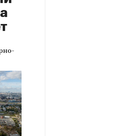
а
ет
рно-