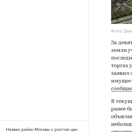
Фото: Дм
За девя
земли у
последн
торгах 
заявил 
имущес
сообща
В текущ
ранее б
объясня
неболь
Назван район Москвы с ростом цен