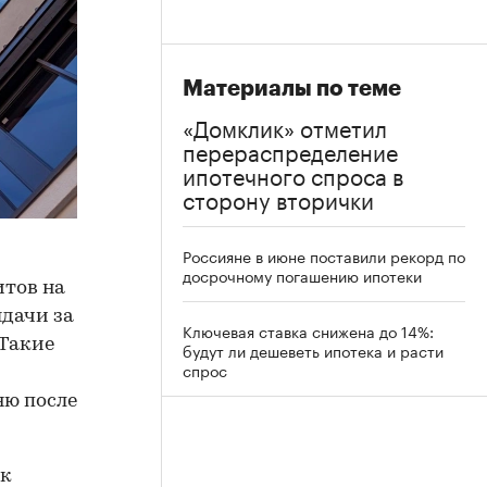
Материалы по теме
«Домклик» отметил
перераспределение
ипотечного спроса в
сторону вторички
Россияне в июне поставили рекорд по
досрочному погашению ипотеки
итов на
ыдачи за
Ключевая ставка снижена до 14%:
 Такие
будут ли дешеветь ипотека и расти
спрос
ню после
 к