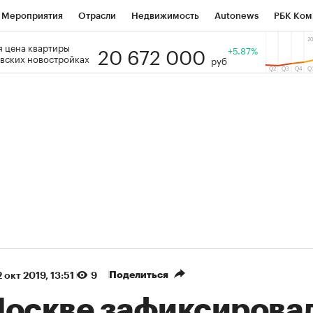
Мероприятия
Отрасли
Недвижимость
Autonews
РБК Ком
20 672 000
 цена квартиры
 РБК
РБК Образование
РБК Курсы
РБК Life
+5.87%
Тренды
Виз
вских новостройках
руб
ь
Крипто
РБК Бизнес-среда
Дискуссионный клуб
Исследо
зета
Спецпроекты СПб
Конференции СПб
Спецпроекты
кономика
Бизнес
Технологии и медиа
Финансы
Рынок на
(+87,06%)
(+31,87%)
5 450
АФК «Система» ₽12
Купить
К
 ПСБ к 29.07.27
прогноз БКС к 15.07.27
Поделиться
 окт 2019, 13:51
9
Москве зафиксирова