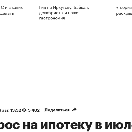
С и в каких
Гид по Иркутску: Байкал,
«Теория
декабристы и новая
 делать
раскры
гастрономия
Поделиться
 авг, 13:32
3 402
ос на ипотеку в июл