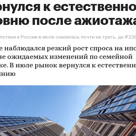
рнулся к естественн
овню после ажиотаж
потеки в России в июле снизилась почти на треть, до ₽33
е наблюдался резкий рост спроса на ип
не ожидаемых изменений по семейной
ке. В июле рынок вернулся к естествен
янию