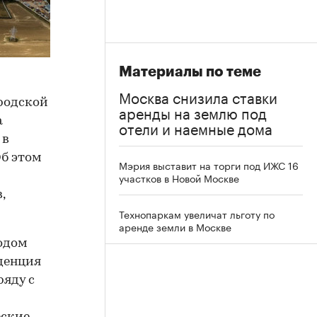
Материалы по теме
Москва снизила ставки
ородской
аренды на землю под
а
отели и наемные дома
 в
Об этом
Мэрия выставит на торги под ИЖС 16
участков в Новой Москве
,
Технопаркам увеличат льготу по
аренде земли в Москве
Годом
нденция
ряду с