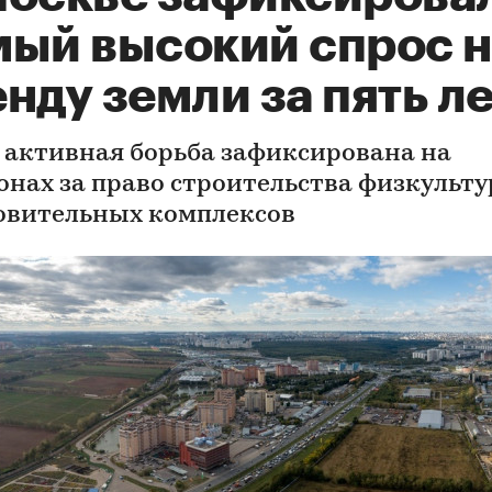
мый высокий спрос н
нду земли за пять л
 активная борьба зафиксирована на
онах за право строительства физкульту
овительных комплексов