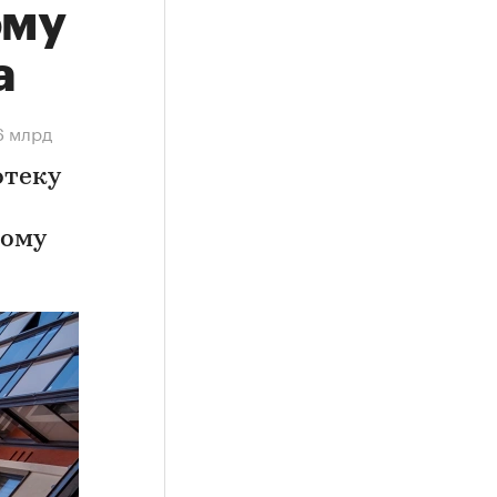
ому
а
6 млрд
отеку
ному