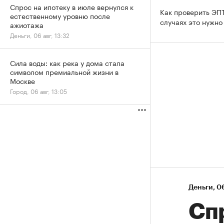
Спрос на ипотеку в июле вернулся к
Как проверить ЭПТ
естественному уровню после
случаях это нужно
ажиотажа
Деньги, 06 авг, 13:32
Сила воды: как река у дома стала
символом премиальной жизни в
Москве
Город, 06 авг, 13:05
Деньги
⁠,
06
Спр