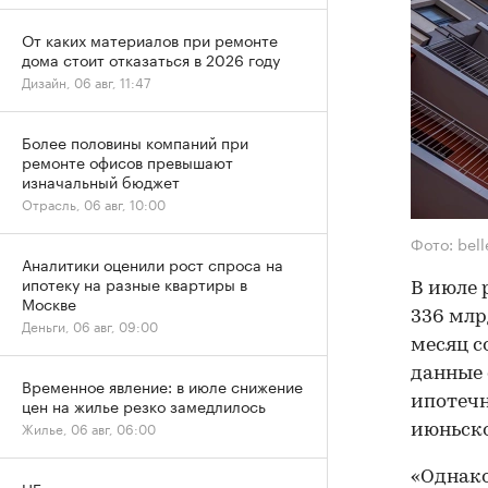
От каких материалов при ремонте
дома стоит отказаться в 2026 году
Дизайн, 06 авг, 11:47
Более половины компаний при
ремонте офисов превышают
изначальный бюджет
Отрасль, 06 авг, 10:00
Фото: bel
Аналитики оценили рост спроса на
ипотеку на разные квартиры в
В июле 
Москве
336 млр
Деньги, 06 авг, 09:00
месяц с
данные 
Временное явление: в июле снижение
ипотечн
цен на жилье резко замедлилось
Жилье, 06 авг, 06:00
июньско
«Однако