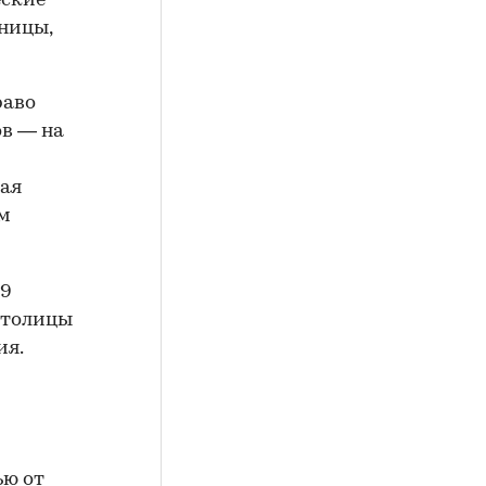
еские
ницы,
раво
в — на
вая
ом
39
столицы
ия.
ью от