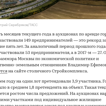
итрий Серебряков/ТАСС
ть месяцев текущего года в аукционах по аренде г
частвовали 149 предпринимателей — это рекорд з
ие пять лет. За аналогичный период прошлого года
участвовали 53 предпринимателя, а в 2017-м — 27. 
заммэра Москвы по экономической политике и
твенно-земельным отношениям Владимир Ефимов
ется
на сайте столичного Стройкомплекса.
ем году на один лот претендовали 3,9 участника. 
ыло в среднем 1,8 претендента на объект. Такая те
ется ростом числа предложений. На аукционах на
шими участками под индивидуальное жилищное