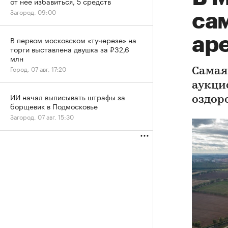
от нее избавиться, 5 средств
Загород, 09:00
са
аре
В первом московском «тучерезе» на
торги выставлена двушка за ₽32,6
млн
Город, 07 авг, 17:20
Самая
аукци
ИИ начал выписывать штрафы за
оздор
борщевик в Подмосковье
Загород, 07 авг, 15:30