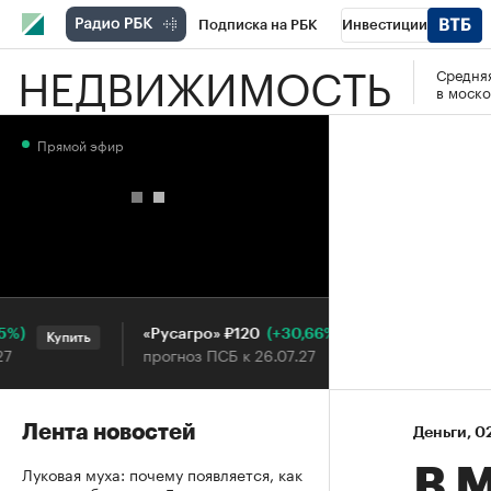
Подписка на РБК
Инвестиции
НЕДВИЖИМОСТЬ
Средняя
РБК Вино
Спорт
Школа управления
в моско
Национальные проекты
Город
Стил
Прямой эфир
Кредитные рейтинги
Франшизы
Га
Проверка контрагентов
Политика
Э
(+30,66%)
«Русагро» ₽120
Ozon ₽
Купить
Купить
прогноз ПСБ к 26.07.27
прогноз
Лента новостей
Деньги
⁠,
02
Луковая муха: почему появляется, как
В 