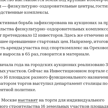
льство выставляется земля под крупные коммерч
 — физкультурно-оздоровительные центры, гости
одственные комплексы.
ктивная борьба зафиксирована на аукционах за п
льства физкультурно-оздоровительных комплексо
т претендовало 12 инвесторов. Здесь же отмечено и
шее превышение стартовых цен. Например, итого
ть аренды участка под спорткомплекс на Орехов
е выросла в 65 раз, говорится в материале.
 начала года на городских аукционах реализовано 
ых участков. Сейчас на Инвестиционном портале 
о 16 площадок разного функционального назначен
атором торгов выступил департамент столицы по
нтной политике.
й Москве
выставят
на торги для индивидуального
го строительства 16 земельных участков площад