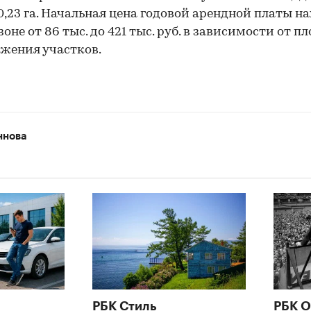
 0,23 га. Начальная цена годовой арендной платы н
зоне от 86 тыс. до 421 тыс. руб. в зависимости от п
жения участков.
00:00
/
00:00
ннова
РБК Стиль
РБК О