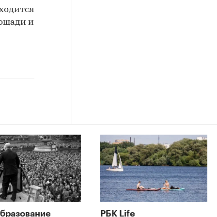
аходится
лощади и
бразование
РБК Life