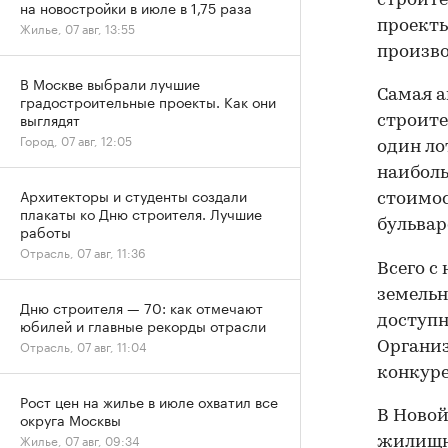
строите
на новостройки в июле в 1,75 раза
проекты
Жилье, 07 авг, 13:55
произв
В Москве выбрали лучшие
Самая а
градостроительные проекты. Как они
выглядят
строите
Город, 07 авг, 12:05
один ло
наиболь
Архитекторы и студенты создали
стоимос
плакаты ко Дню строителя. Лучшие
бульвар
работы
Отрасль, 07 авг, 11:36
Всего с
земельн
Дню строителя — 70: как отмечают
доступн
юбилей и главные рекорды отрасли
Отрасль, 07 авг, 11:04
Организ
конкуре
Рост цен на жилье в июле охватил все
В Ново
округа Москвы
Жилье, 07 авг, 09:34
жилищно