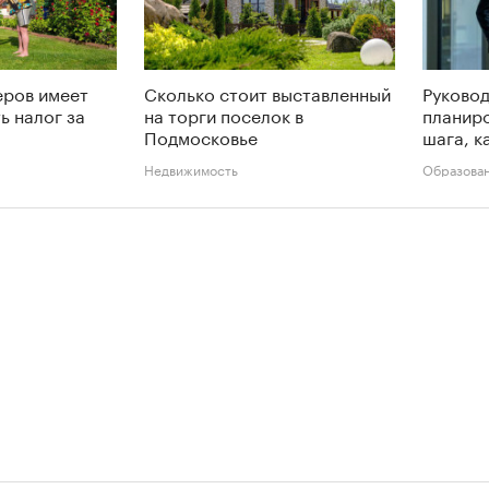
еров имеет
Сколько стоит выставленный
Руково
ь налог за
на торги поселок в
планиро
Подмосковье
шага, к
Недвижимость
Образова