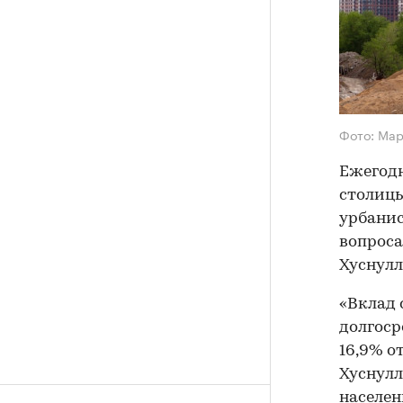
Фото: Ма
Ежегодн
столицы
урбанис
вопроса
Хуснулл
«Вклад 
долгоср
16,9% о
Хуснулл
населен