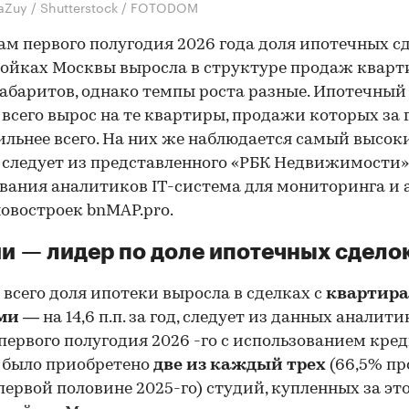
aZuy / Shutterstock / FOTODOM
ам первого полугодия 2026 года доля ипотечных сд
ойках Москвы выросла в структуре продаж кварт
абаритов, однако темпы роста разные. Ипотечный
 всего вырос на те квартиры, продажи которых за 
ильнее всего. На них же наблюдается самый высок
о следует из представленного «РБК Недвижимости»
вания аналитиков IT-система для мониторинга и 
овостроек bnMAP.pro.
и — лидер по доле ипотечных сдело
 всего доля ипотеки выросла в сделках с
квартир
ями
— на 14,6 п.п. за год, следует из данных аналити
первого полугодия 2026 -го с использованием кре
 было приобретено
две из каждый трех
(66,5% пр
 первой половине 2025-го) студий, купленных за эт