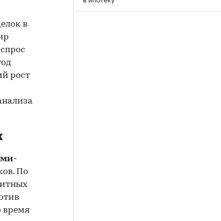
елок в
ир
 спрос
год
ий рост
анализа
к
ами-
ков. По
дитных
отив
о время