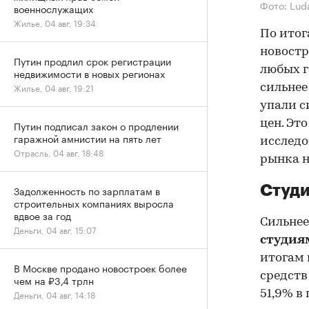
Фото: Lud
военнослужащих
Жилье, 04 авг, 19:34
По итог
новостр
Путин продлил срок регистрации
любых г
недвижимости в новых регионах
Жилье, 04 авг, 19:21
сильнее
упали с
цен. Эт
Путин подписал закон о продлении
гаражной амнистии на пять лет
исследо
Отрасль, 04 авг, 18:48
рынка н
Студи
Задолженность по зарплатам в
строительных компаниях выросла
вдвое за год
Сильнее
Деньги, 04 авг, 15:07
студи
итогам 
В Москве продано новостроек более
средств
чем на ₽3,4 трлн
51,9% в
Деньги, 04 авг, 14:18