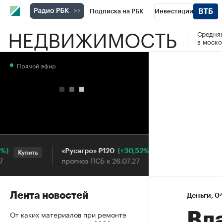
Подписка на РБК
Инвестиции
НЕДВИЖИМОСТЬ
Средняя
РБК Вино
Спорт
Школа управления
в моско
Национальные проекты
Город
Стил
Прямой эфир
Кредитные рейтинги
Франшизы
Га
Проверка контрагентов
Политика
Э
(+30,52%)
«Русагро» ₽120
Ozon ₽5
Купить
Купить
прогноз ПСБ к 26.07.27
прогноз 
Лента новостей
Деньги
⁠,
04
От каких материалов при ремонте
Вл