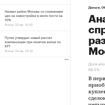
Деньги
⁠,
06
Назван район Москвы со снижением
цен на новостройки в июле почти на
Ан
10%
Жилье, 05 авг, 10:00
спр
Путин утвердил новый расчет
ра
компенсации при изъятии жилья по
КРТ
Мо
Жилье, 04 авг, 20:32
Доля ипо
66,5%
В пер
приоб
купле
сдело