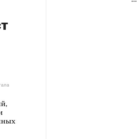
ст
гала
й,
и
чных