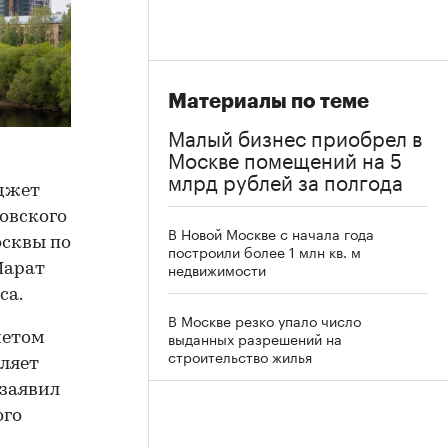
Материалы по теме
Малый бизнес приобрел в
Москве помещений на 5
млрд рублей за полгода
юджет
ковского
В Новой Москве с начала года
осквы по
построили более 1 млн кв. м
недвижимости
Марат
са.
В Москве резко упало число
выданных разрешений на
четом
строительство жилья
ляет
 заявил
ого