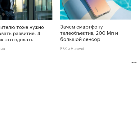
Зачем смартфону
дителю тоже нужно
телеобъектив, 200 Мп и
вать развитие. 4
большой сенсор
ак это сделать
ние
РБК и Huawei