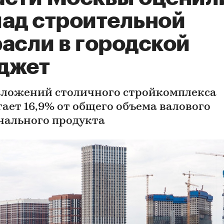
лад строительной
расли в городской
джет
вложений столичного стройкомплекса
гает 16,9% от общего объема валового
нального продукта