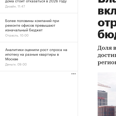
дома стоит отказаться в 2026 году
Дизайн, 11:47
вк
от
Более половины компаний при
ремонте офисов превышают
изначальный бюджет
бю
Отрасль, 10:00
Доля 
Аналитики оценили рост спроса на
ипотеку на разные квартиры в
дости
Москве
регио
Деньги, 09:00