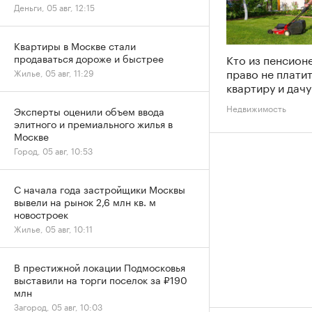
Деньги, 05 авг, 12:15
Квартиры в Москве стали
Кто из пенсион
продаваться дороже и быстрее
право не платит
Жилье, 05 авг, 11:29
квартиру и дачу
Недвижимость
Эксперты оценили объем ввода
элитного и премиального жилья в
Москве
Город, 05 авг, 10:53
С начала года застройщики Москвы
вывели на рынок 2,6 млн кв. м
новостроек
Жилье, 05 авг, 10:11
В престижной локации Подмосковья
выставили на торги поселок за ₽190
млн
Загород, 05 авг, 10:03