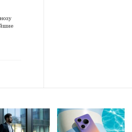
гнозу
айшие