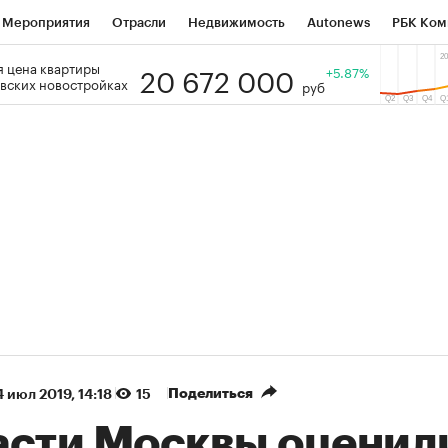
Мероприятия
Отрасли
Недвижимость
Autonews
РБК Ком
20 672 000
 цена квартиры
 РБК
РБК Образование
РБК Курсы
РБК Life
+5.87%
Тренды
Виз
вских новостройках
руб
ь
Крипто
РБК Бизнес-среда
Дискуссионный клуб
Исследо
зета
Спецпроекты СПб
Конференции СПб
Спецпроекты
кономика
Бизнес
Технологии и медиа
Финансы
Рынок на
(+86,58%)
(+30,25%)
 450
АФК «Система» ₽12
Купить
К
ПСБ к 29.07.27
прогноз БКС к 15.07.27
Поделиться
 июл 2019, 14:18
15
асти Москвы оценил