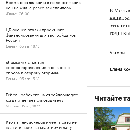
Временное явление: в июле снижение
цен на жилье резко замедлилось
В Моск
Жилье, 06:00
недвижи
столичн
ЦБ оценил ставки проектного
годы вы
финансирования для застройщиков
России
Деньги, 05 авг, 18:13
Авторы
«Домклик» отметил
перераспределение ипотечного
Елена Ко
спроса в сторону вторички
Деньги, 05 авг, 15:13
Гибель рабочего на стройплощадке:
Читайте т
когда отвечает руководитель
Мнения, 05 авг, 13:29
Кто из пенсионеров имеет право не
платить налог за квартиру и дачу