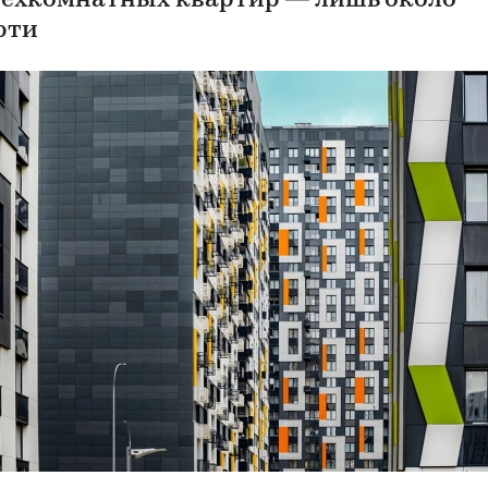
ехкомнатных квартир — лишь около
рти