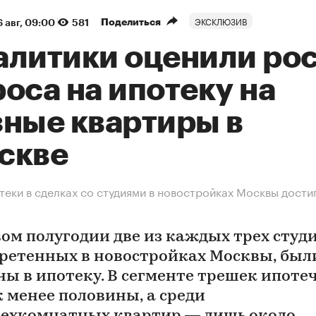
ЭКСКЛЮЗИВ
Поделиться
 авг, 09:00
581
алитики оценили ро
оса на ипотеку на
зные квартиры в
скве
теки в сделках со студиями в новостройках Москвы дости
вом полугодии две из каждых трех студи
ретенных в новостройках Москвы, был
ны в ипотеку. В сегменте трешек ипоте
к менее половины, а среди