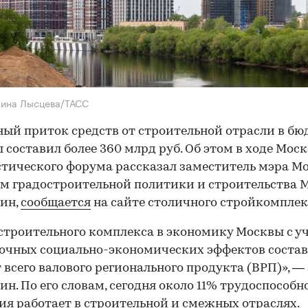
рина Лысцева/ТАСС
ый приток средств от строительной отрасли в б
 составил более 360 млрд руб. Об этом в ходе Мос
тического форума рассказал заместитель мэра М
м градостроительной политики и строительства 
ин,
сообщается
на сайте столичного стройкомплек
строительного комплекса в экономику Москвы с у
очных социально-экономических эффектов состав
т всего валового регионального продукта (ВРП)», —
ин. По его словам, сегодня около 11% трудоспособн
ия работает в строительной и смежных отраслях.