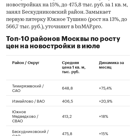
новостройках на 15%, до 475,8 тыс. руб. за 1 кв. м,
занял Бескудниковский район. Замыкает
первую пятерку Южное Тушино (рост на 13%, до
566,7 тыс. руб.), уточняют в bnMAP.pro.
Топ-10 районов Москвы по росту
цен на новостройки в июле
00:00
/
00:00
Район / Округ
Средняя
Динамика за
цена 1 кв. м,
месяц
тыс. руб.
Тимирязевский /
648,8
+75,4%
САО
Измайлово / ВАО
406,5
+20,9%
Южное
Медведково /
413,2
+18%
СВАО
Бескудниковский /
475,8
+15%
САО