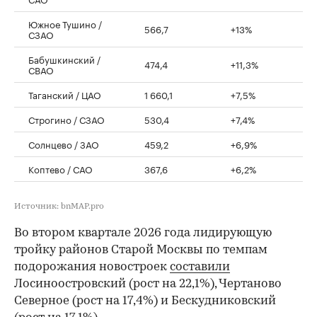
Южное Тушино /
566,7
+13%
СЗАО
Бабушкинский /
474,4
+11,3%
СВАО
Таганский / ЦАО
1 660,1
+7,5%
Строгино / СЗАО
530,4
+7,4%
Солнцево / ЗАО
459,2
+6,9%
Коптево / САО
367,6
+6,2%
Источник: bnMAP.pro
Во втором квартале 2026 года лидирующую
тройку районов Старой Москвы по темпам
подорожания новостроек
составили
Лосиноостровский (рост на 22,1%), Чертаново
Северное (рост на 17,4%) и Бескудниковский