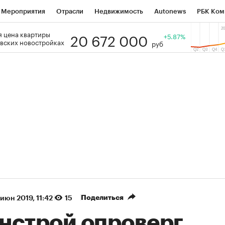
Мероприятия
Отрасли
Недвижимость
Autonews
РБК Ком
20 672 000
 цена квартиры
 РБК
РБК Образование
РБК Курсы
РБК Life
+5.87%
Тренды
Виз
вских новостройках
руб
ь
Крипто
РБК Бизнес-среда
Дискуссионный клуб
Исследо
зета
Спецпроекты СПб
Конференции СПб
Спецпроекты
кономика
Бизнес
Технологии и медиа
Финансы
Рынок на
(+88,97%)
(+34,35%)
 450
АФК «Система» ₽12
Купить
К
ПСБ к 29.07.27
прогноз БКС к 15.07.27
Поделиться
 июн 2019, 11:42
15
нстрой опроверг