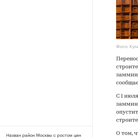
Фото: Кул
Перенос
строите
заммини
сообщае
С 1 июл
заммини
опустит
строите
О том, 
Назван район Москвы с ростом цен