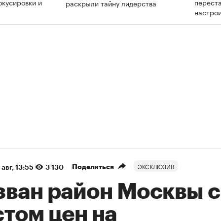
окусировки и
переста
раскрыли тайну лидерства
настрои
ЭКСКЛЮЗИВ
Поделиться
 авг, 13:55
3 130
зван район Москвы с
том цен на