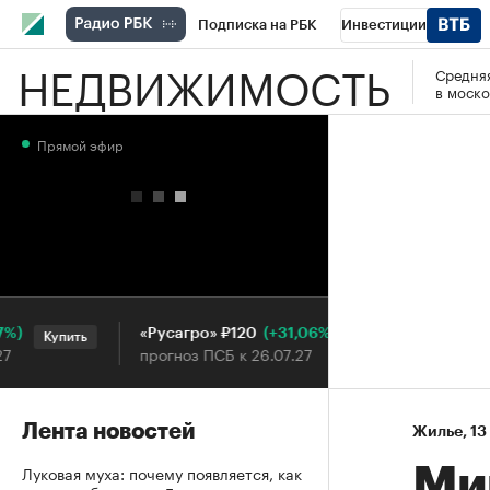
Подписка на РБК
Инвестиции
НЕДВИЖИМОСТЬ
Средняя
РБК Вино
Спорт
Школа управления
в моско
Национальные проекты
Город
Стил
Прямой эфир
Кредитные рейтинги
Франшизы
Га
Проверка контрагентов
Политика
Э
(+31,06%)
«Русагро» ₽120
Ozon ₽5
Купить
Купить
прогноз ПСБ к 26.07.27
прогноз 
Лента новостей
Жилье
⁠,
13
Луковая муха: почему появляется, как
Ми