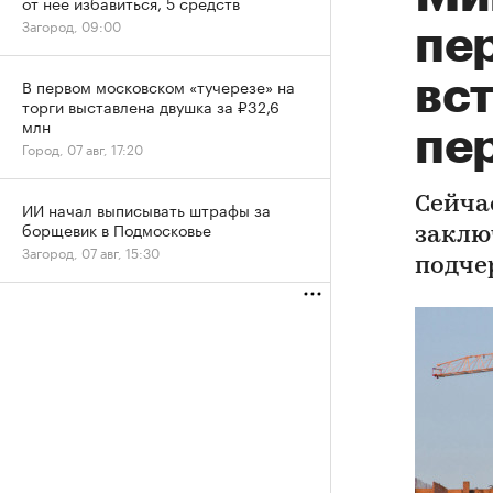
от нее избавиться, 5 средств
Загород, 09:00
пе
вст
В первом московском «тучерезе» на
торги выставлена двушка за ₽32,6
млн
пе
Город, 07 авг, 17:20
Сейча
ИИ начал выписывать штрафы за
борщевик в Подмосковье
заклю
Загород, 07 авг, 15:30
подче