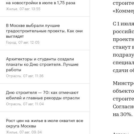
на новостройки в июле в 1,75 раза
строит
Жилье, 07 авг, 13:55
«Коммер
С 1 июл
В Москве выбрали лучшие
градостроительные проекты. Как они
российс
выглядят
проектн
Город, 07 авг, 12:05
станут 
подразу
Архитекторы и студенты создали
специал
плакаты ко Дню строителя. Лучшие
работы
сдачи о
Отрасль, 07 авг, 11:36
Минстр
объекто
Дню строителя — 70: как отмечают
юбилей и главные рекорды отрасли
строите
Отрасль, 07 авг, 11:04
Согласн
на 30%.
Рост цен на жилье в июле охватил все
округа Москвы
Жилье, 07 авг, 09:34
Авторы