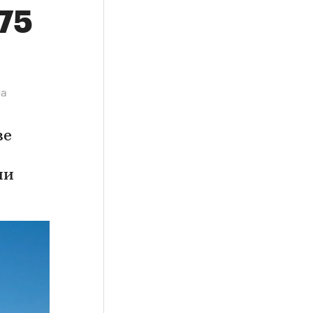
,75
на
ве
ии