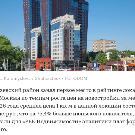
na Koromyslova / Shutterstock / FOTODOM
евский район занял первое место в рейтинге лок
Москвы по темпам роста цен на новостройки за ме
26 года средняя цена 1 кв. м в данной локации сос
с. руб., что на 75,4% больше июньского показателя,
тали для «РБК Недвижимости» аналитики платфо
ro.