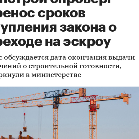
ренос сроков
упления закона о
реходе на эскроу
с обсуждается дата окончания выдачи
чений о строительной готовности,
ркнули в министерстве