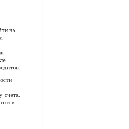
йти на
жи
на
ле
редитов.
ности
у-счета.
 готов