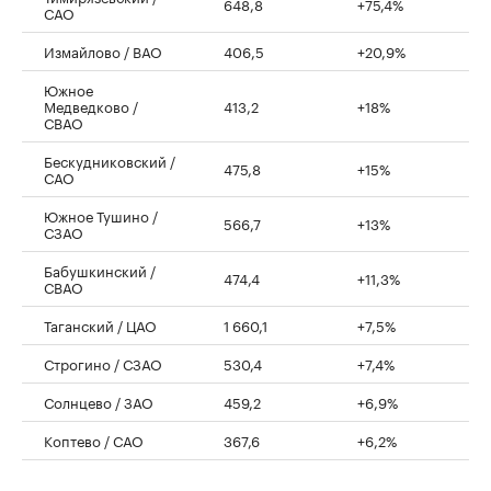
648,8
+75,4%
САО
Измайлово / ВАО
406,5
+20,9%
Южное
Медведково /
413,2
+18%
СВАО
Бескудниковский /
475,8
+15%
САО
Южное Тушино /
566,7
+13%
СЗАО
Бабушкинский /
474,4
+11,3%
СВАО
Таганский / ЦАО
1 660,1
+7,5%
Строгино / СЗАО
530,4
+7,4%
Солнцево / ЗАО
459,2
+6,9%
Коптево / САО
367,6
+6,2%