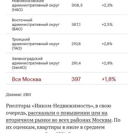
Новомосковский
административный округ
308,3
+2,3%
(НАО)
Восточный
административный округ
367,1
+2,5%
(ВАО)
Троицкий
административный округ
210,6
+2,6%
(ТАО)
Зеленоградский
административный округ
291,4
+2,9%
(ЗелАО)
Вся Москва
397
+1,8%
Данные: SRG
Риелторы «Инком-Недвижимость», в свою
очередь,
рассказали о повышении цен на
вторичном рынке во всех районах Москвы
. По
их оценкам, квартиры в июле в среднем