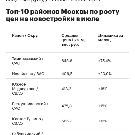
Топ-10 районов Москвы по росту
цен на новостройки в июле
00:00
/
00:00
Район / Округ
Средняя
Динамика за
цена 1 кв. м,
месяц
тыс. руб.
Тимирязевский /
648,8
+75,4%
САО
Измайлово / ВАО
406,5
+20,9%
Южное
Медведково /
413,2
+18%
СВАО
Бескудниковский /
475,8
+15%
САО
Южное Тушино /
566,7
+13%
СЗАО
Бабушкинский /