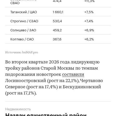
474,4
+11,3%
СВАО
Таганский / ЦАО
1 660,1
+7,5%
Строгино / СЗАО
530,4
+7,4%
Солнцево / ЗАО
459,2
+6,9%
Коптево / САО
367,6
+6,2%
Источник: bnMAP.pro
Во втором квартале 2026 года лидирующую
тройку районов Старой Москвы по темпам
подорожания новостроек
составили
Лосиноостровский (рост на 22,1%), Чертаново
Северное (рост на 17,4%) и Бескудниковский
(рост на 17,1%).
Недвижимость
Назван единственный район