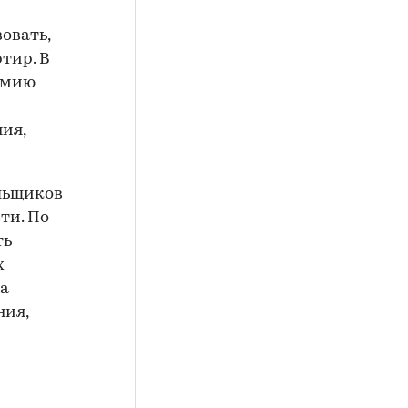
овать,
тир. В
емию
ия,
ольщиков
ти. По
ть
х
ва
ния,