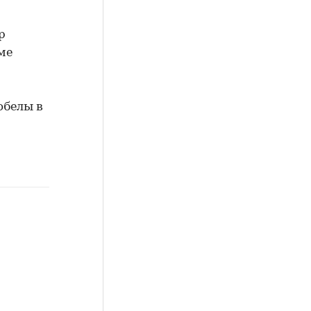
р
уме
обелы в