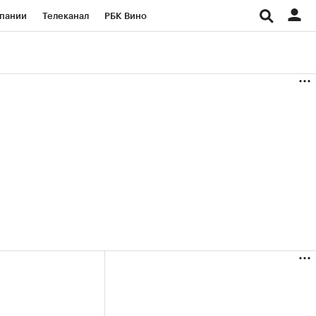
пании
Телеканал
РБК Вино
ациональные проекты
Город
аншизы
Газета
ка
Бизнес