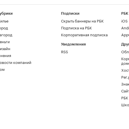
убрики
Подписки
РБК
илье
Скрыть баннеры на РБК
iOS
ород
Подписка на РБК
And
агород
Корпоративная подписка
AppG
еньги
Уведомления
Дру
изайн
RSS
Обл
нения
Кор
овости компаний
дом
ом
Хос
Рег
Зна
Сайт
РБК
Шко