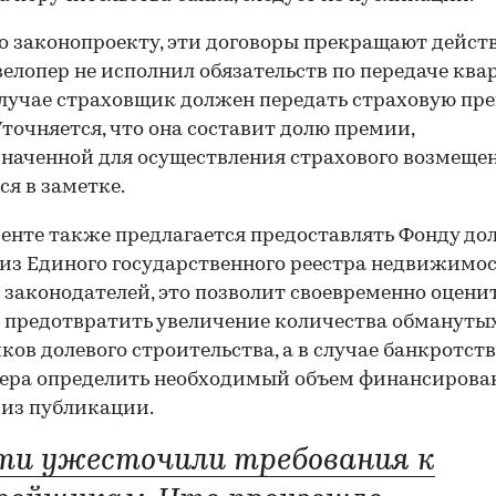
о законопроекту, эти договоры прекращают действ
велопер не исполнил обязательств по передаче квар
лучае страховщик должен передать страховую пр
Уточняется, что она составит долю премии,
наченной для осуществления страхового возмещен
ся в заметке.
енте также предлагается предоставлять Фонду д
из Единого государственного реестра недвижимос
законодателей, это позволит своевременно оцени
 предотвратить увеличение количества обмануты
ков долевого строительства, а в случае банкротст
ера определить необходимый объем финансирова
 из публикации.
ти ужесточили требования к