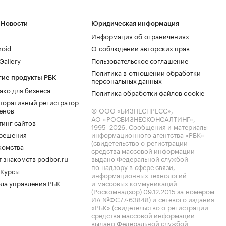
 Новости
Юридическая информация
Информация об ограничениях
roid
О соблюдении авторских прав
allery
Пользовательское соглашение
Политика в отношении обработки
гие продукты РБК
персональных данных
ако для бизнеса
Политика обработки файлов cookie
поративный регистратор
енов
© ООО «БИЗНЕСПРЕСС»,
АО «РОСБИЗНЕСКОНСАЛТИНГ»,
тинг сайтов
1995–2026
. Сообщения и материалы
.решения
информационного агентства «РБК»
(свидетельство о регистрации
комства
средства массовой информации
 знакомств podbor.ru
выдано Федеральной службой
по надзору в сфере связи,
 Курсы
информационных технологий
ла управления РБК
и массовых коммуникаций
(Роскомнадзор) 09.12.2015 за номером
ИА №ФС77-63848) и сетевого издания
«РБК» (свидетельство о регистрации
средства массовой информации
выдано Федеральной службой