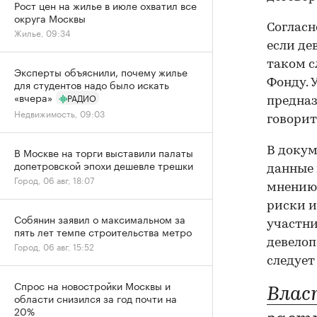
Рост цен на жилье в июле охватил все
округа Москвы
Согласн
Жилье, 09:34
если де
таком с
Эксперты объяснили, почему жилье
Фонду. 
для студентов надо было искать
«вчера»
РАДИО
предназ
Недвижимость, 09:03
говорит
В докум
В Москве на торги выставили палаты
допетровской эпохи дешевле трешки
данные 
Город, 06 авг, 18:07
мнению 
риски и
Собянин заявил о максимальном за
участни
пять лет темпе строительства метро
девелоп
Город, 06 авг, 15:52
следует
Спрос на новостройки Москвы и
Влас
области снизился за год почти на
20%