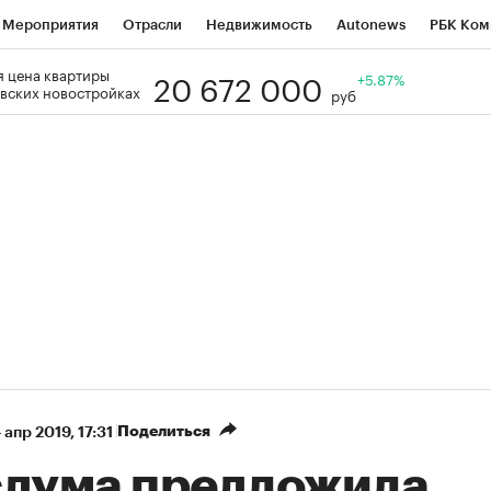
Мероприятия
Отрасли
Недвижимость
Autonews
РБК Ком
20 672 000
 цена квартиры
Образование
РБК Курсы
РБК Life
Тренды
+5.87%
Визионеры
Н
вских новостройках
руб
Дискуссионный клуб
Исследования
Кредитные рейтинги
Фр
Спецпроекты
Проверка контрагентов
Политика
Экономи
к наличной валюты
Поделиться
 апр 2019, 17:31
сдума предложила