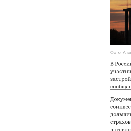
Фото: Але
В Росси
участни
застрой
сообща
Докумен
соинвес
дольщик
страхов
договор