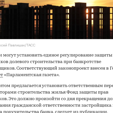
ксей Павлишак/ТАСС
и могут установить единое регулирование защиты
ков долевого строительства при банкротстве
щиков. Соответствующий законопроект внесен в Г
ет
«Парламентская газета».
том предлагается установить ответственным пер
торами строительства жилья Фонд защиты прав
ов. Это должно произойти со дня прекращения до
ания гражданской ответственности застройщика
а поручительства банка, следует из публикации.