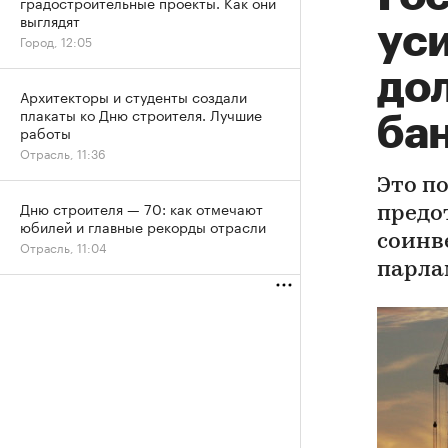
градостроительные проекты. Как они
выглядят
ус
Город, 12:05
до
Архитекторы и студенты создали
плакаты ко Дню строителя. Лучшие
ба
работы
Отрасль, 11:36
Это п
Дню строителя — 70: как отмечают
предо
юбилей и главные рекорды отрасли
соинв
Отрасль, 11:04
парла