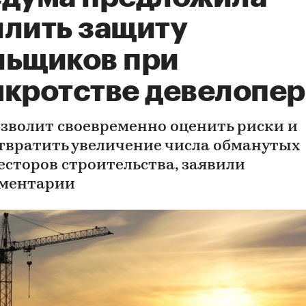
илить защиту
льщиков при
нкротстве девелопе
озволит своевременно оценить риски и
твратить увеличение числа обманутых
есторов строительства, заявили
ментарии