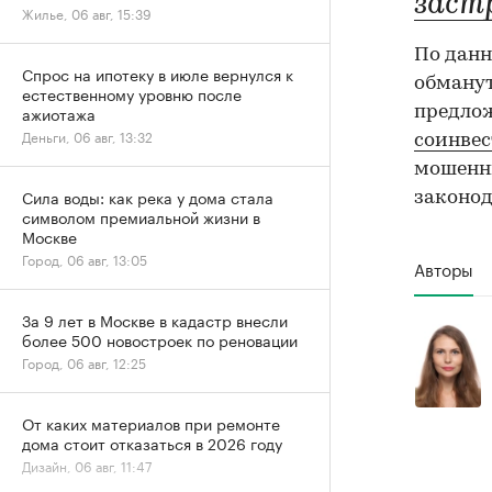
заст
Жилье, 06 авг, 15:39
По данн
Спрос на ипотеку в июле вернулся к
обману
естественному уровню после
ажиотажа
предло
Деньги, 06 авг, 13:32
соинвес
мошенни
Сила воды: как река у дома стала
законод
символом премиальной жизни в
Москве
Город, 06 авг, 13:05
Авторы
За 9 лет в Москве в кадастр внесли
более 500 новостроек по реновации
Город, 06 авг, 12:25
От каких материалов при ремонте
дома стоит отказаться в 2026 году
Дизайн, 06 авг, 11:47