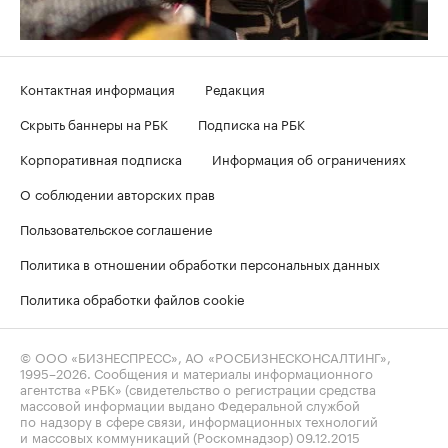
Контактная информация
Редакция
Скрыть баннеры на РБК
Подписка на РБК
Корпоративная подписка
Информация об ограничениях
О соблюдении авторских прав
Пользовательское соглашение
Политика в отношении обработки персональных данных
Политика обработки файлов cookie
© ООО «БИЗНЕСПРЕСС», АО «РОСБИЗНЕСКОНСАЛТИНГ»,
1995–2026
. Сообщения и материалы информационного
агентства «РБК» (свидетельство о регистрации средства
массовой информации выдано Федеральной службой
по надзору в сфере связи, информационных технологий
и массовых коммуникаций (Роскомнадзор) 09.12.2015