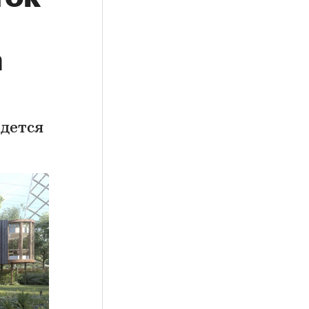
а
дется