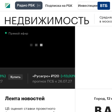
Подписка на РБК
Инвестиции
НЕДВИЖИМОСТЬ
Средняя
РБК Вино
Спорт
Школа управления
в моско
Национальные проекты
Город
Стил
Прямой эфир
Кредитные рейтинги
Франшизы
Га
Проверка контрагентов
Политика
Э
(+13,02%)
«Русагро» ₽120
Ozon ₽5
Купить
Купить
прогноз ПСБ к 26.07.27
прогноз 
Лента новостей
Город
⁠,
12 
ЦБ оценил ставки проектного
В 