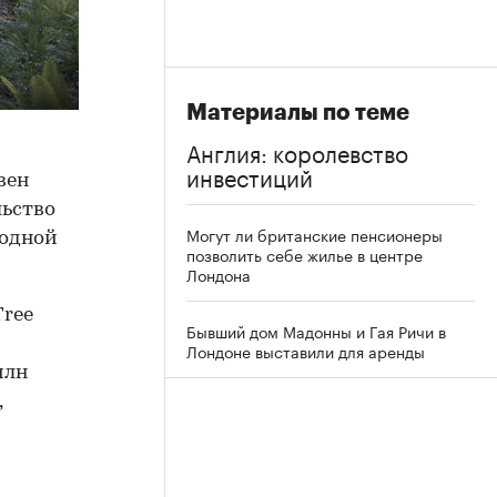
Материалы по теме
Англия: королевство
инвестиций
вен
льство
Могут ли британские пенсионеры
родной
позволить себе жилье в центре
Лондона
Tree
Бывший дом Мадонны и Гая Ричи в
Лондоне выставили для аренды
млн
,