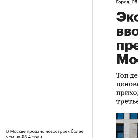
Город
⁠,
05 
Эк
вво
пр
Мо
Топ д
ценов
прихо
треть
В Москве продано новостроек более
чем на ₽3,4 трлн