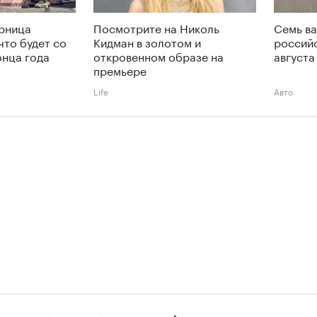
ерница
Посмотрите на Николь
Семь ва
что будет со
Кидман в золотом и
российс
онца года
откровенном образе на
августа
премьере
Life
Авто