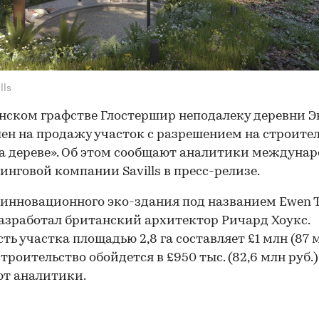
lls
нском графстве Глостершир неподалеку деревни Э
ен на продажу участок с разрешением на строите
а дереве». Об этом сообщают аналитики междуна
инговой компании Savills в пресс-релизе.
инновационного эко-здания под названием Ewen 
азработал британский архитектор Ричард Хоукс.
ть участка площадью 2,8 га составляет £1 млн (87 
 строительство обойдется в £950 тыс. (82,6 млн руб.)
т аналитики.