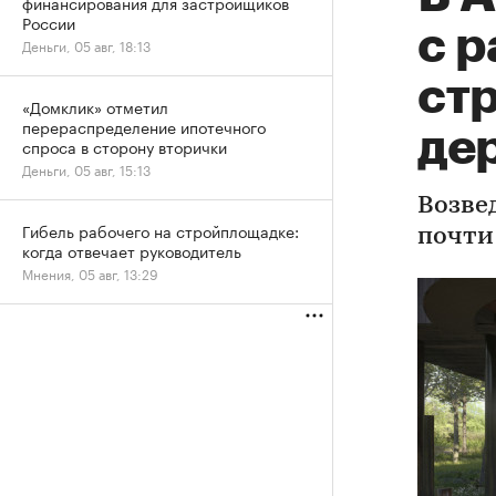
финансирования для застройщиков
России
с 
Деньги, 05 авг, 18:13
ст
«Домклик» отметил
перераспределение ипотечного
де
спроса в сторону вторички
Деньги, 05 авг, 15:13
Возве
Гибель рабочего на стройплощадке:
почти 
когда отвечает руководитель
Мнения, 05 авг, 13:29