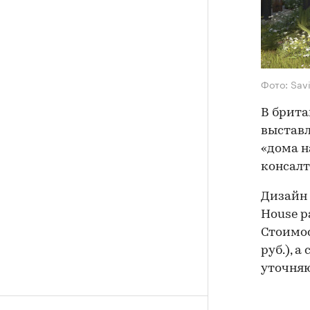
Фото: Savi
В брита
выставл
«дома н
консалт
Дизайн 
House р
Стоимос
руб.), а
уточняю