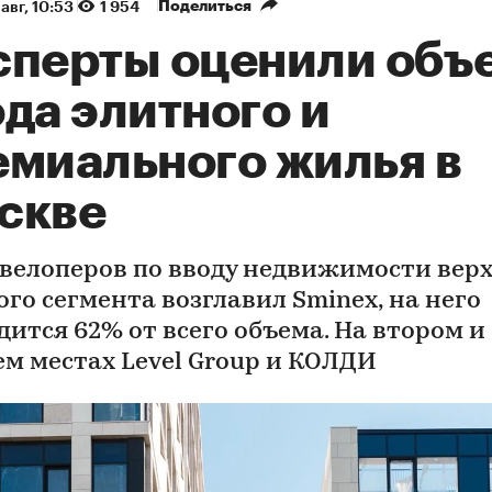
Поделиться
авг, 10:53
1 954
сперты оценили объ
да элитного и
емиального жилья в
скве
евелоперов по вводу недвижимости вер
ого сегмента возглавил Sminex, на него
дится 62% от всего объема. На втором и
ем местах Level Group и КОЛДИ