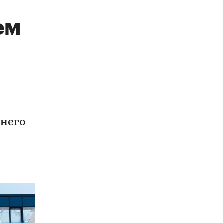
ем
хнего