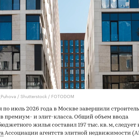
_Puhova / Shutterstock / FOTODOM
я по июль 2026 года в Москве завершили строитель
в премиум- и элит-класса. Общий объем ввода
юджетного жилья составил 197 тыс. кв. м, следует 
га
Ассоциации агентств элитной недвижимости (AR