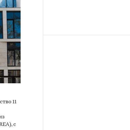
ство 11
из
EA), с