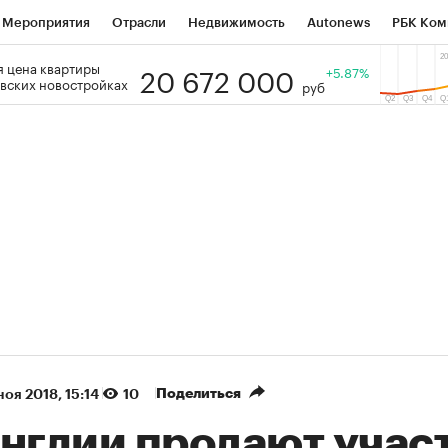
Мероприятия
Отрасли
Недвижимость
Autonews
РБК Ком
20 672 000
 цена квартиры
 РБК
РБК Образование
РБК Курсы
РБК Life
+5.87%
Тренды
Виз
вских новостройках
руб
ь
Крипто
РБК Бизнес-среда
Дискуссионный клуб
Исследо
зета
Спецпроекты СПб
Конференции СПб
Спецпроекты
кономика
Бизнес
Технологии и медиа
Финансы
Рынок на
(+86,01%)
(+28,89%)
 450
АФК «Система» ₽12
Купить
Ку
ПСБ к 29.07.27
прогноз БКС к 15.07.27
Поделиться
ноя 2018, 15:14
10
Англии продают учас