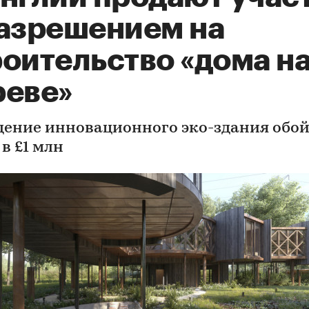
разрешением на
роительство «дома н
реве»
дение инновационного эко-здания обой
в £1 млн