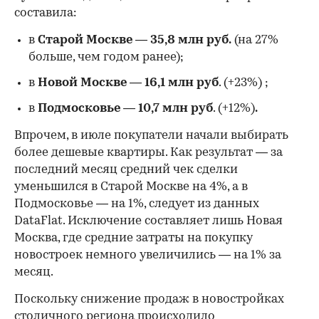
составила:
в
Старой Москве
—
35,8 млн руб.
(на 27%
больше, чем годом ранее);
в
Новой Москве
—
16,1 млн руб
. (+23%)
;
в
Подмосковье
—
10,7 млн руб
. (+12%)
.
Впрочем, в июле покупатели начали выбирать
более дешевые квартиры. Как результат — за
последний месяц средний чек сделки
уменьшился в Старой Москве на 4%, а в
Подмосковье — на 1%, следует из данных
DataFlat. Исключение составляет лишь Новая
Москва, где средние затраты на покупку
новостроек немного увеличились — на 1% за
месяц.
Поскольку снижение продаж в новостройках
столичного региона происходило