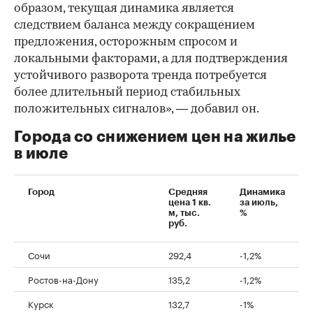
образом, текущая динамика является
следствием баланса между сокращением
предложения, осторожным спросом и
локальными факторами, а для подтверждения
устойчивого разворота тренда потребуется
более длительный период стабильных
положительных сигналов», — добавил он.
Города со снижением цен на жилье
в июле
Город
Средняя
Динамика
цена 1 кв.
за июль,
м, тыс.
%
руб.
Сочи
292,4
-1,2%
Ростов-на-Дону
135,2
-1,2%
Курск
132,7
-1%