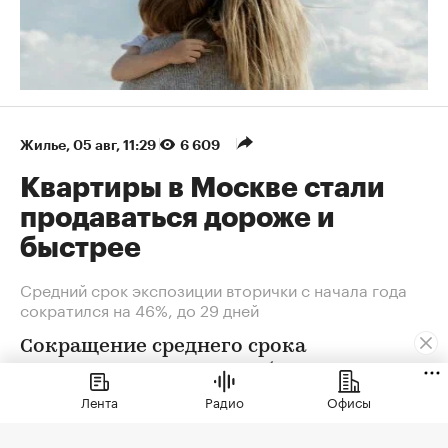
Жилье
⁠,
05 авг, 11:29
6 609
Квартиры в Москве стали
продаваться дороже и
быстрее
Средний срок экспозиции вторички с начала года
сократился на 46%, до 29 дней
Сокращение среднего срока
экспозиции риелторы объясняют
усилением дефицита ликвидных
Лента
Радио
Офисы
квартир: спрос не может быть
удовлетворен в полной мере