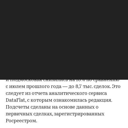
Фото: Sergio Photone / Shutterstock / FOTODOM
В июле 2026 года продажи жилья по договорам
долевого участия (ДДУ) в новостройках Москвы
и Подмосковья снизились на 18% по сравнению
с июлем прошлого года — до 8,7 тыс. сделок. Это
следует из отчета аналитического сервиса
DataFlat, с которым ознакомилась редакция.
Подсчеты сделаны на основе данных о
первичных сделках, зарегистрированных
Росреестром.