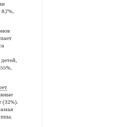
ли
8,7%,
онов
упает
са
детей,
 55%,
рет
ивные
т (32%).
самая
уппы.