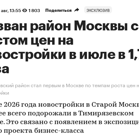
ЭКСКЛЮЗИВ
Поделиться
 авг, 13:55
1 803
зван район Москвы с
том цен на
остройки в июле в 1
за
вский район стал первым в Москве по темпам роста цен 
ойки
е 2026 года новостройки в Старой Моск
ее всего подорожали в Тимирязевском
е. Это связано с появлением в экспозиц
о проекта бизнес-класса