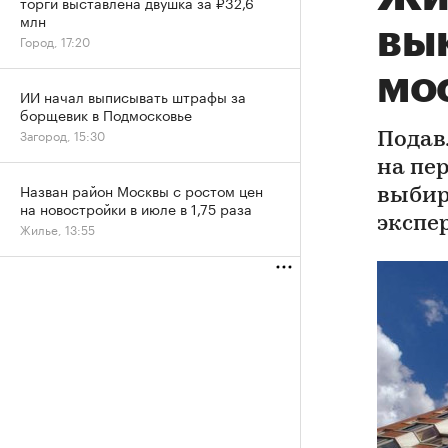
торги выставлена двушка за ₽32,6
млн
вы
Город, 17:20
мо
ИИ начал выписывать штрафы за
борщевик в Подмосковье
Загород, 15:30
Подав
на пе
Назван район Москвы с ростом цен
выбир
на новостройки в июле в 1,75 раза
экспе
Жилье, 13:55