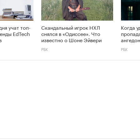
дня учат топ-
Скандальный игрок НХЛ
Когда у
енды EdTech
снялся в «Одиссее». Что
пропада
в
известно о Шоне Эйвери
ангедон
РБК
РБК