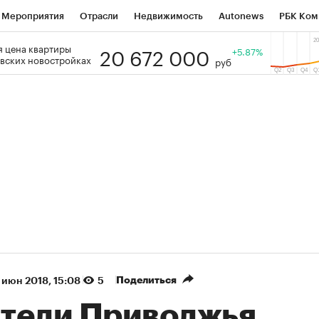
Мероприятия
Отрасли
Недвижимость
Autonews
РБК Ком
20 672 000
 цена квартиры
 РБК
РБК Образование
РБК Курсы
РБК Life
+5.87%
Тренды
Виз
вских новостройках
руб
ь
Крипто
РБК Бизнес-среда
Дискуссионный клуб
Исследо
зета
Спецпроекты СПб
Конференции СПб
Спецпроекты
кономика
Бизнес
Технологии и медиа
Финансы
Рынок на
(+39,54%)
(+31,43%)
ЭК ₽1 400
«Русагро» ₽120
Купить
з SberCIB к 27.07.27
прогноз ПСБ к 26.07.27
Поделиться
 июн 2018, 15:08
5
тели Приволжья