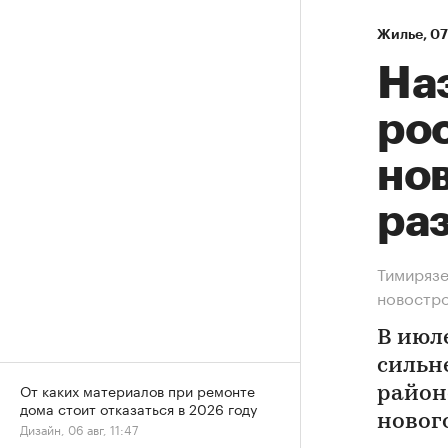
Жилье
⁠,
07
На
рос
нов
ра
Тимирязе
новостр
В июл
сильн
От каких материалов при ремонте
район
дома стоит отказаться в 2026 году
новог
Дизайн, 06 авг, 11:47