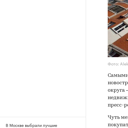
Фото: Ale
Самыми
новостр
округа 
недвижи
пресс-р
Чуть ме
В Москве выбрали лучшие
покупат