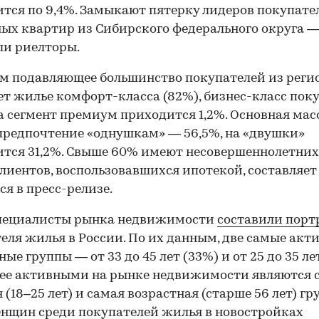
тся по 9,4%. Замыкают пятерку лидеров покупате
ых квартир из Сибирского федерального округа — 
ли риелторы.
м подавляющее большинство покупателей из реги
т жилье комфорт-класса (82%), бизнес-класс пок
на сегмент премиум приходится 1,2%. Основная мас
предпочтение «однушкам» — 56,5%, на «двушки»
тся 31,2%. Свыше 60% имеют несовершеннолетних 
клиентов, воспользовавшихся ипотекой, составляет
ся в пресс-релизе.
специалисты рынка недвижимости
составили порт
еля жилья в России. По их данным, две самые акт
ые группы — от 33 до 45 лет (33%) и от 25 до 35 ле
ее активными на рынке недвижимости являются 
 (18–25 лет) и самая возрастная (старше 56 лет) гр
нщин среди покупателей жилья в новостройках