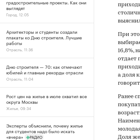
градостроительные проекты. Как они
приходи
выглядят
столичн
Город, 12:05
выясни
Архитекторы и студенты создали
При это
плакаты ко Дню строителя. Лучшие
работы
выбирае
Отрасль, 11:36
16,8%, 
отдает 
Дню строителя — 70: как отмечают
приходи
юбилей и главные рекорды отрасли
а доля 
Отрасль, 11:04
говорит
Рост цен на жилье в июле охватил все
Ранее 
округа Москвы
покупат
Жилье, 09:34
возрастн
Наимен
Эксперты объяснили, почему жилье
молодая
для студентов надо было искать
«вчера»
РАДИО
Доля же