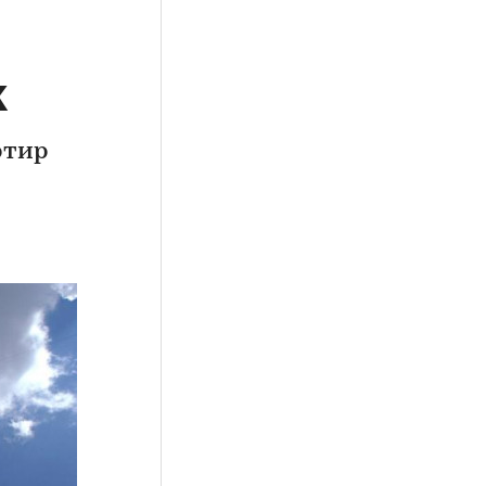
к
ртир