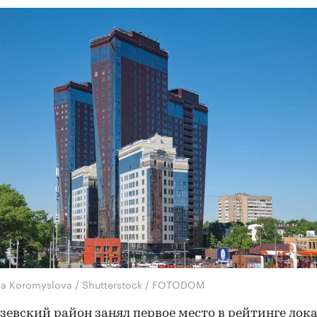
na Koromyslova / Shutterstock / FOTODOM
евский район занял первое место в рейтинге лок