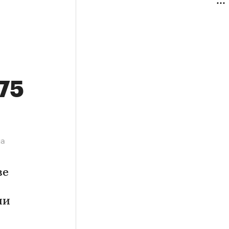
,75
на
ве
ии