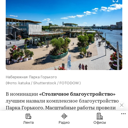
Набережная Парка Горького
(Фото: katuka / Shutterstock / FOTODOM )
В номинации
«Столичное благоустройство»
лучшим назвали комплексное благоустройство
Парка Горького. Масштабные работы провели
на Пушкинской набережной, а также привели в
Лента
Радио
Офисы
порядок Пионерский пруд, открыв рядом с ним