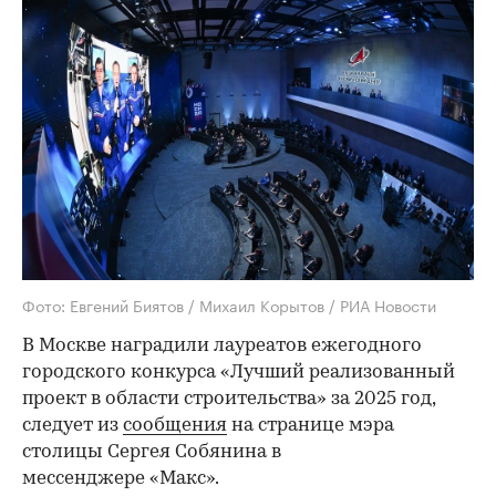
Фото: Евгений Биятов / Михаил Корытов / РИА Новости
В Москве наградили лауреатов ежегодного
городского конкурса «Лучший реализованный
проект в области строительства» за 2025 год,
следует из
сообщения
на странице мэра
столицы Сергея Собянина в
мессенджере «Макс».