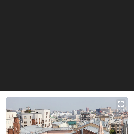
поселятся малосемейные или одинокие
служащие. Более того, в квартирах
отсутствовали кухни — предполагалось, что
жители будут питаться вне дома. В
последующем, уже в советские годы, такой же
принцип использовался при проектировании
домов-коммун.
Через год после постройки столичный «тучерез»
был продан банкиру Дмитрию Рубинштейну. В
подвале дома он открыл театр-кабаре «Летучая
мышь», а квартиры стали использоваться по
назначению.