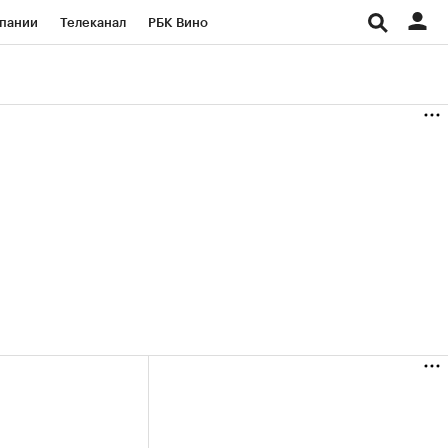
пании
Телеканал
РБК Вино
ациональные проекты
Город
аншизы
Газета
ка
Бизнес