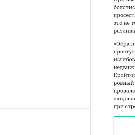
болотис
просест
это не 
разлива
«Обрати
простую
изгибов
недвиж
Кройтор
ровный 
провало
ландшаф
при стр