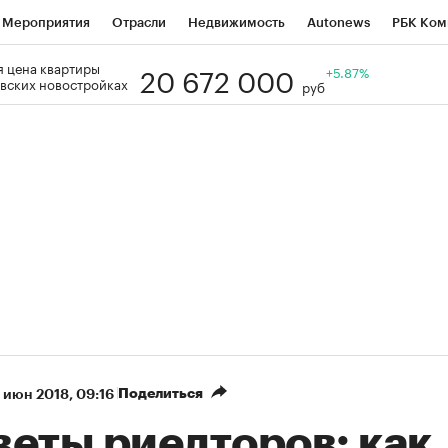
Мероприятия
Отрасли
Недвижимость
Autonews
РБК Ком
20 672 000
 цена квартиры
Образование
РБК Курсы
РБК Life
Тренды
+5.87%
Визионеры
Н
вских новостройках
руб
Дискуссионный клуб
Исследования
Кредитные рейтинги
Фр
Спецпроекты
Проверка контрагентов
Политика
Экономи
к наличной валюты
Поделиться
 июн 2018, 09:16
веты риелторов: как