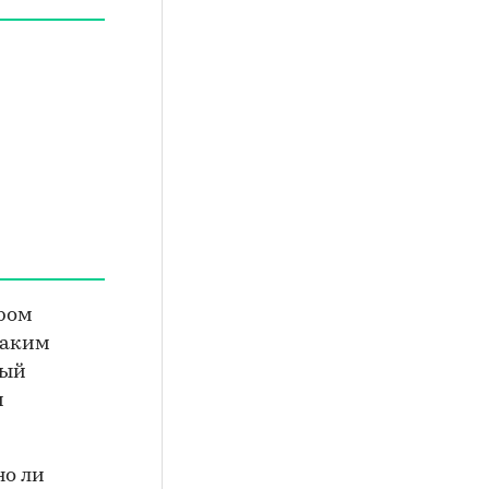
ором
каким
ный
и
но ли