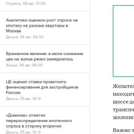
Отрасль, 06 авг, 10:00
Аналитики оценили рост спроса на
ипотеку на разные квартиры в
Москве
Деньги, 06 авг, 09:00
Временное явление: в июле снижение
цен на жилье резко замедлилось
Жилье, 06 авг, 06:00
ЦБ оценил ставки проектного
финансирования для застройщиков
Желател
России
находит
Деньги, 05 авг, 18:13
шоссе д
транспо
«Домклик» отметил
железн
перераспределение ипотечного
спроса в сторону вторички
Важно т
Деньги, 05 авг, 15:13