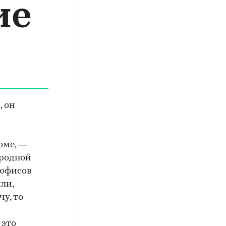
ие
, он
доме, —
ородной
 офисов
ли,
у, то
 это