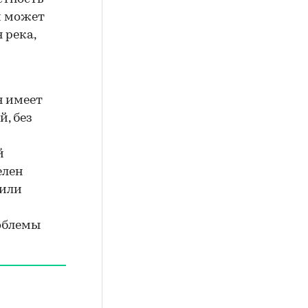
м может
 река,
н имеет
, без
й
елен
 или
роблемы