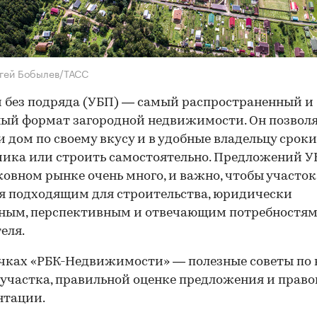
гей Бобылев/ТАСС
 без подряда (УБП) — самый распространенный и
ый формат загородной недвижимости. Он позвол
и дом по своему вкусу и в удобные владельцу сроки
ика или строить самостоятельно. Предложений У
овном рынке очень много, и важно, чтобы участок
я подходящим для строительства, юридически
сным, перспективным и отвечающим потребностя
еля.
чках «РБК-Недвижимости» — полезные советы по
 участка, правильной оценке предложения и прав
нтации.