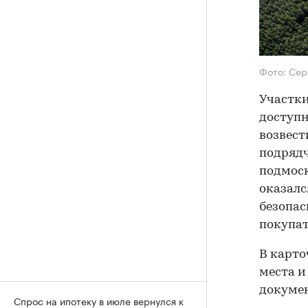
Фото: Сер
Участки
доступн
возвест
подрядч
подмоск
оказалс
безопа
покупат
В карто
места и
докуме
Спрос на ипотеку в июле вернулся к