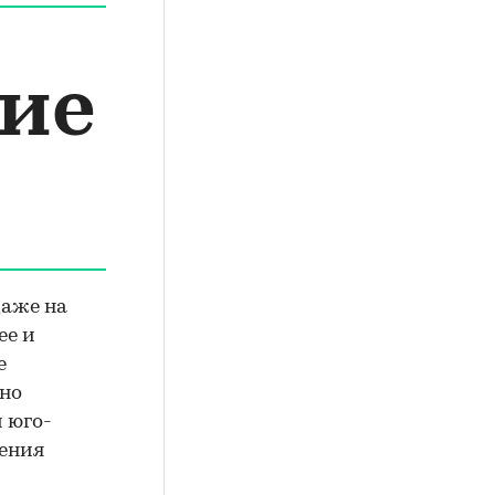
ие
даже на
ее и
е
жно
 юго-
ения