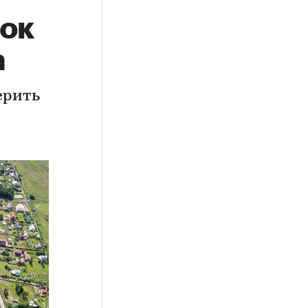
ток
а
ерить