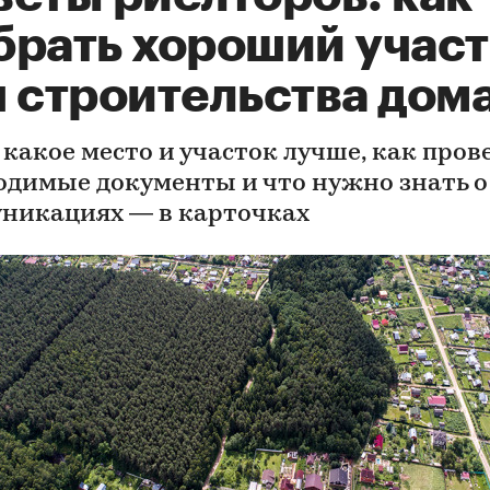
брать хороший учас
я строительства дом
 какое место и участок лучше, как пров
одимые документы и что нужно знать о
никациях — в карточках