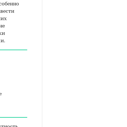
особенно
авести
ших
не
ки
и.
е
стность