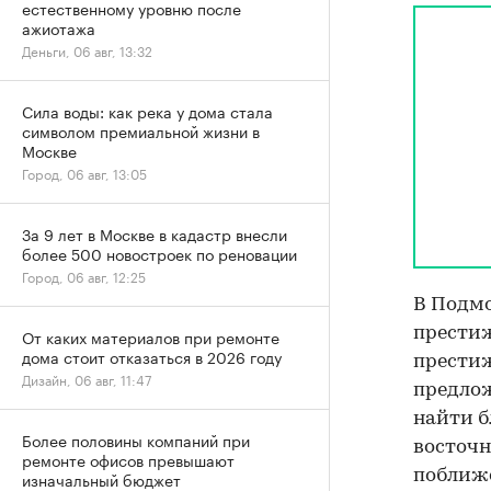
естественному уровню после
ажиотажа
Деньги, 06 авг, 13:32
Сила воды: как река у дома стала
символом премиальной жизни в
Москве
Город, 06 авг, 13:05
За 9 лет в Москве в кадастр внесли
более 500 новостроек по реновации
Город, 06 авг, 12:25
В Подмо
престиж
От каких материалов при ремонте
дома стоит отказаться в 2026 году
престиж
Дизайн, 06 авг, 11:47
предлож
найти б
Более половины компаний при
восточ
ремонте офисов превышают
поближ
изначальный бюджет