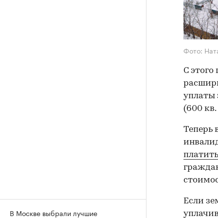
Фото: Нат
С этого
расшири
уплаты 
(600 кв.
Теперь 
инвалид
платить
граждан
стоимос
Если зе
В Москве выбрали лучшие
уплачив