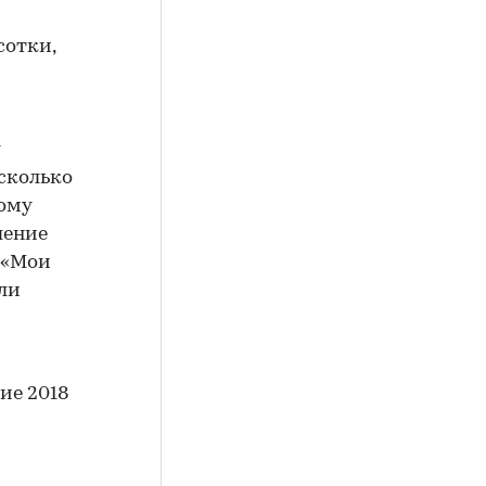
сотки,
сколько
рому
ление
 «Мои
ли
ие 2018