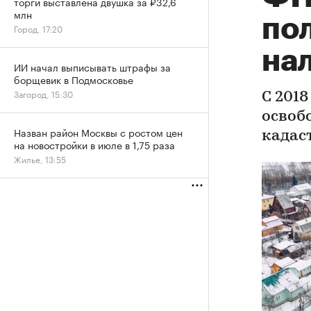
торги выставлена двушка за ₽32,6
млн
по
Город, 17:20
нал
ИИ начал выписывать штрафы за
борщевик в Подмосковье
Загород, 15:30
С 201
освоб
Назван район Москвы с ростом цен
кадас
на новостройки в июле в 1,75 раза
Жилье, 13:55