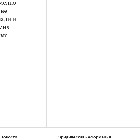
еменно
 не
щади и
у из
рые
 Новости
Юридическая информация