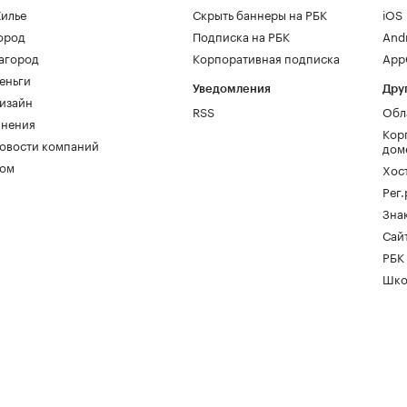
илье
Скрыть баннеры на РБК
iOS
ород
Подписка на РБК
And
агород
Корпоративная подписка
AppG
еньги
Уведомления
Дру
изайн
RSS
Обл
нения
Кор
овости компаний
дом
ом
Хос
Рег
Зна
Сайт
РБК
Шко