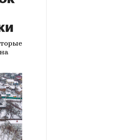
ки
оторые
 на