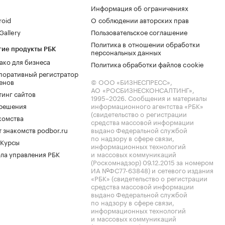
Информация об ограничениях
roid
О соблюдении авторских прав
allery
Пользовательское соглашение
Политика в отношении обработки
гие продукты РБК
персональных данных
ако для бизнеса
Политика обработки файлов cookie
поративный регистратор
енов
© ООО «БИЗНЕСПРЕСС»,
АО «РОСБИЗНЕСКОНСАЛТИНГ»,
тинг сайтов
1995–2026
. Сообщения и материалы
.решения
информационного агентства «РБК»
(свидетельство о регистрации
комства
средства массовой информации
 знакомств podbor.ru
выдано Федеральной службой
по надзору в сфере связи,
 Курсы
информационных технологий
ла управления РБК
и массовых коммуникаций
(Роскомнадзор) 09.12.2015 за номером
ИА №ФС77-63848) и сетевого издания
«РБК» (свидетельство о регистрации
средства массовой информации
выдано Федеральной службой
по надзору в сфере связи,
информационных технологий
и массовых коммуникаций