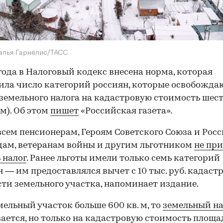
алья Гарнелис/ТАСС
 года в Налоговый кодекс внесена норма, которая
ла число категорий россиян, которые освобожда
земельного налога на кадастровую стоимость шест
 м). Об этом
пишет
«Российская газета».
всем пенсионерам, Героям Советского Союза и Росс
ам, ветеранам войны и другим льготником
не пр
 налог
. Ранее льготы имели только семь категорий
 — им предоставлялся вычет с 10 тыс. руб. кадаст
ти земельного участка, напоминает издание.
мельный участок больше 600 кв. м, то
земельный на
ается
, но только на кадастровую стоимость площа