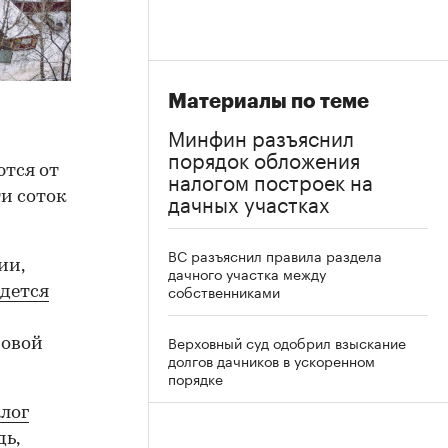
Материалы по теме
Минфин разъяснил
порядок обложения
ются от
налогом построек на
дачных участках
и соток
ВС разъяснил правила раздела
ии,
дачного участка между
собственниками
идется
Верховный суд одобрил взыскание
ровой
долгов дачников в ускоренном
порядке
лог
дь,