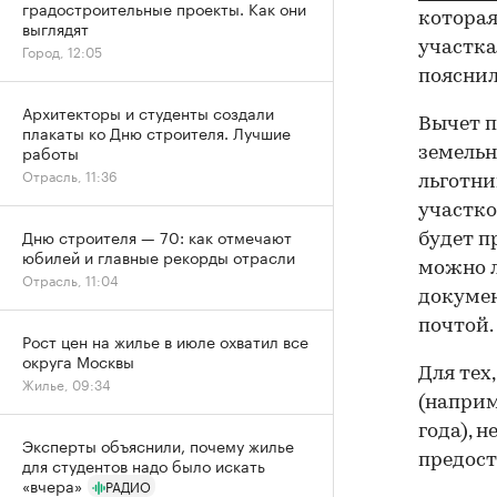
градостроительные проекты. Как они
которая
выглядят
участка
Город, 12:05
пояснил
Архитекторы и студенты создали
Вычет п
плакаты ко Дню строителя. Лучшие
работы
земельн
Отрасль, 11:36
льготни
участко
Дню строителя — 70: как отмечают
будет п
юбилей и главные рекорды отрасли
можно л
Отрасль, 11:04
докумен
почтой.
Рост цен на жилье в июле охватил все
округа Москвы
Для тех
Жилье, 09:34
(наприм
года), 
Эксперты объяснили, почему жилье
предост
для студентов надо было искать
«вчера»
РАДИО