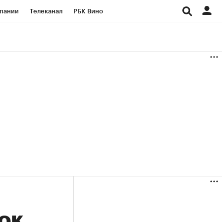
пании
Телеканал
РБК Вино
ациональные проекты
Город
аншизы
Газета
ка
Бизнес
ок