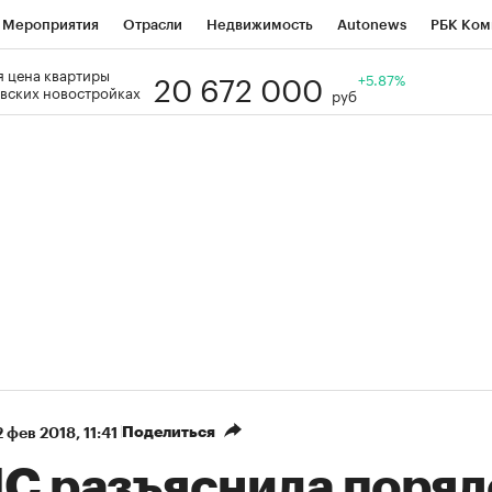
Мероприятия
Отрасли
Недвижимость
Autonews
РБК Ком
20 672 000
 цена квартиры
Образование
РБК Курсы
РБК Life
Тренды
+5.87%
Визионеры
Н
вских новостройках
руб
Дискуссионный клуб
Исследования
Кредитные рейтинги
Фр
Спецпроекты
Проверка контрагентов
Политика
Экономи
к наличной валюты
Поделиться
 фев 2018, 11:41
С разъяснила поряд