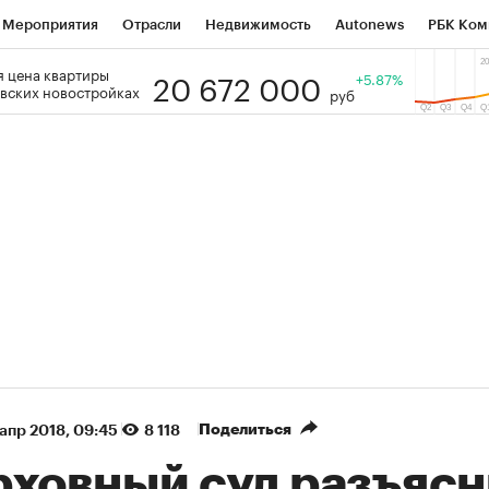
Мероприятия
Отрасли
Недвижимость
Autonews
РБК Ком
20 672 000
 цена квартиры
 РБК
РБК Образование
РБК Курсы
РБК Life
+5.87%
Тренды
Виз
вских новостройках
руб
ь
Крипто
РБК Бизнес-среда
Дискуссионный клуб
Исследо
зета
Спецпроекты СПб
Конференции СПб
Спецпроекты
кономика
Бизнес
Технологии и медиа
Финансы
Рынок на
(+89,07%)
(+34,5%)
₽5 450
АФК «Система» ₽12
Купить
з ПСБ к 29.07.27
прогноз БКС к 15.07.27
Поделиться
 апр 2018, 09:45
8 118
рховный суд разъяс