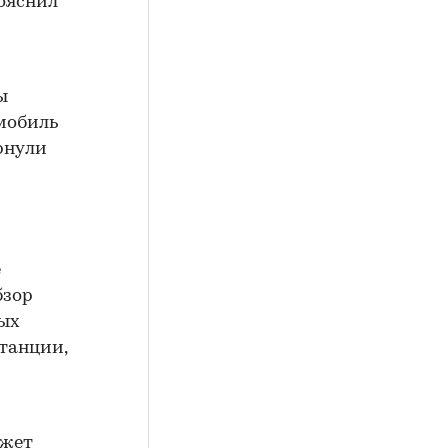
пояснил
ы
мобиль
ернули
е
бзор
ных
танции,
ожет