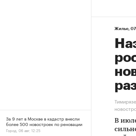
Жилье
⁠,
07
На
рос
нов
ра
Тимирязе
новостр
За 9 лет в Москве в кадастр внесли
В июл
более 500 новостроек по реновации
сильн
Город, 06 авг, 12:25