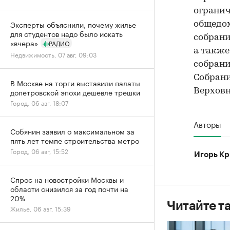
огранич
Эксперты объяснили, почему жилье
общедом
для студентов надо было искать
собрани
«вчера»
РАДИО
а также
Недвижимость, 07 авг, 09:03
собрани
Собрани
В Москве на торги выставили палаты
Верховн
допетровской эпохи дешевле трешки
Город, 06 авг, 18:07
Авторы
Собянин заявил о максимальном за
пять лет темпе строительства метро
Город, 06 авг, 15:52
Игорь Кр
Спрос на новостройки Москвы и
области снизился за год почти на
20%
Читайте т
Жилье, 06 авг, 15:39