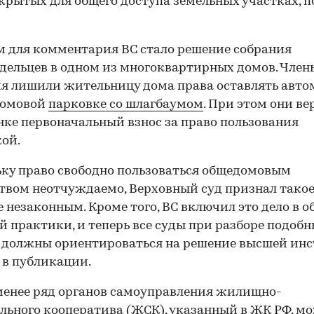
акрытых для общего доступа земельных участках, 
 для комментария ВС стало решение собрания
дельцев в одном из многоквартирных домов. Член
я лишили жительницу дома права оставлять авто
домовой
парковке со шлагбаумом
. При этом они в
ке первоначальный взнос за право пользования
ой.
ку право свободно пользоваться общедомовым
вом неотчуждаемо, Верховный суд признал тако
 незаконным. Кроме того, ВС включил это дело в о
й практики, и теперь все суды при разборе подоб
 должны ориентироваться на решение высшей инс
 в публикации.
менее ряд органов самоуправления жилищно-
льного кооператива (ЖСК), указанный в ЖК РФ, м