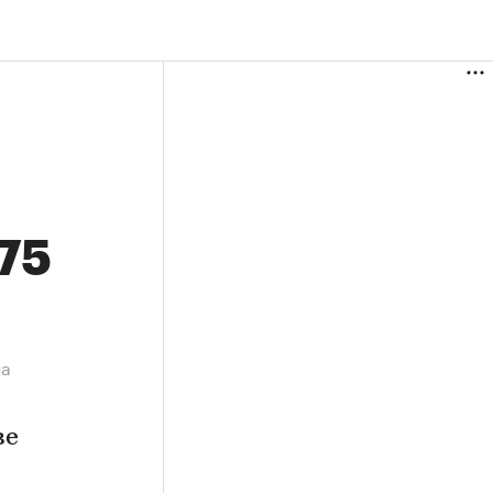
,75
на
ве