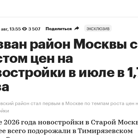
ЭКСКЛЮЗИВ
Поделиться
 авг, 13:55
3 507
зван район Москвы с
том цен на
остройки в июле в 1
за
вский район стал первым в Москве по темпам роста цен 
ойки
е 2026 года новостройки в Старой Моск
ее всего подорожали в Тимирязевском