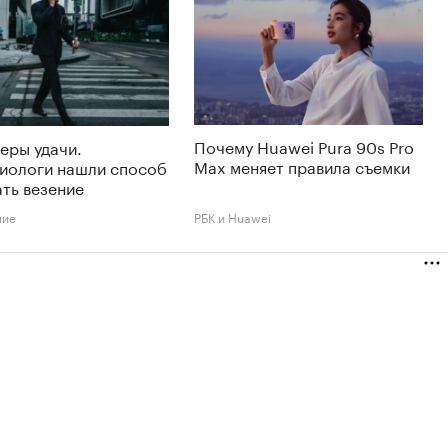
Почему Huawei Pura 90s Pro
еры удачи.
Max меняет правила съемки
иологи нашли способ
ть везение
ние
РБК и Huawei