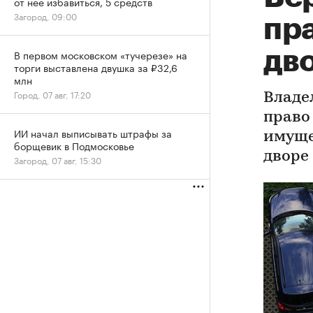
от нее избавиться, 5 средств
Загород, 09:00
пр
дв
В первом московском «тучерезе» на
торги выставлена двушка за ₽32,6
млн
Город, 07 авг, 17:20
Владе
право
ИИ начал выписывать штрафы за
имуще
борщевик в Подмосковье
дворе
Загород, 07 авг, 15:30