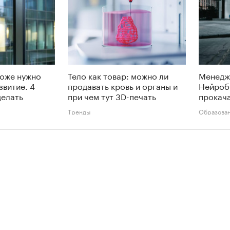
тоже нужно
Тело как товар: можно ли
Менедж
звитие. 4
продавать кровь и органы и
Нейроб
делать
при чем тут 3D-печать
прокача
Тренды
Образова