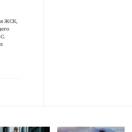
ия ЖСК,
щего
С.
л