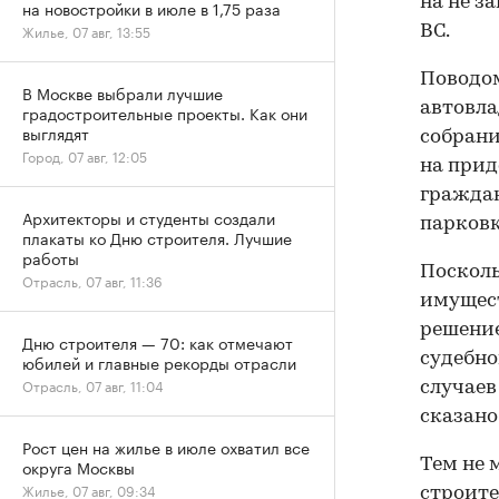
на не з
на новостройки в июле в 1,75 раза
Жилье, 07 авг, 13:55
ВС.
Поводом
В Москве выбрали лучшие
автовла
градостроительные проекты. Как они
выглядят
собрани
Город, 07 авг, 12:05
на при
граждан
Архитекторы и студенты создали
парковк
плакаты ко Дню строителя. Лучшие
работы
Посколь
Отрасль, 07 авг, 11:36
имущест
решение
Дню строителя — 70: как отмечают
судебно
юбилей и главные рекорды отрасли
Отрасль, 07 авг, 11:04
случаев
сказано
Рост цен на жилье в июле охватил все
Тем не 
округа Москвы
Жилье, 07 авг, 09:34
строите