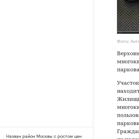
Фото: Ант
Верховн
многокв
паркова
Участок
находит
Жилищно
многокв
пользов
парков
Граждан
Назван район Москвы с ростом цен