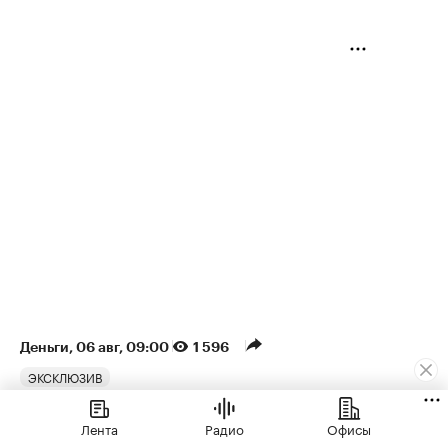
Деньги
⁠,
06 авг, 09:00
1 596
ЭКСКЛЮЗИВ
Аналитики оценили рост
Лента
Радио
Офисы