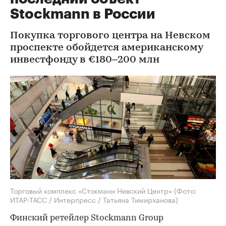
Stockmann в России
Покупка торгового центра на Невском
проспекте обойдется американскому
инвестфонду в €180–200 млн
Торговый комплекс «Стокманн Невский Центр»
(Фото:
ИТАР-ТАСС / Интерпресс / Татьяна Тимирханова)
Финский ретейлер Stockmann Group