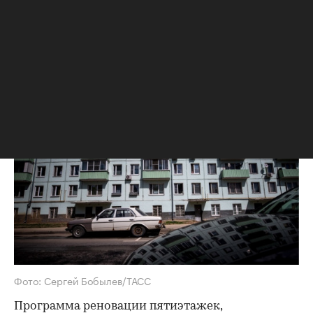
жилья в Москве
Ключевой фактор, повлиявший на
вторичный рынок жилья, —
продолжающийся строительный бум в
Москве, утверждают риелторы
Фото: Сергей Бобылев/ТАСС
Программа реновации пятиэтажек,