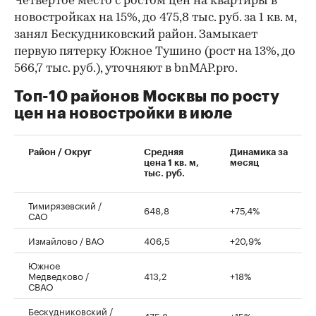
Четвертое место с ростом цен на квартиры в
новостройках на 15%, до 475,8 тыс. руб. за 1 кв. м,
занял Бескудниковский район. Замыкает
первую пятерку Южное Тушино (рост на 13%, до
566,7 тыс. руб.), уточняют в bnMAP.pro.
Топ-10 районов Москвы по росту
цен на новостройки в июле
00:00
/
00:00
Район / Округ
Средняя
Динамика за
цена 1 кв. м,
месяц
тыс. руб.
Тимирязевский /
648,8
+75,4%
САО
Измайлово / ВАО
406,5
+20,9%
Южное
Медведково /
413,2
+18%
СВАО
Бескудниковский /
475,8
+15%