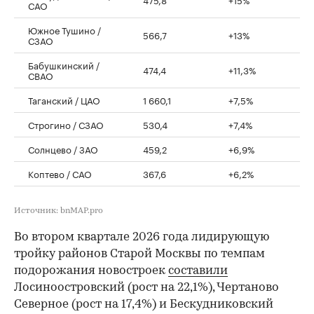
САО
Южное Тушино /
566,7
+13%
СЗАО
Бабушкинский /
474,4
+11,3%
СВАО
Таганский / ЦАО
1 660,1
+7,5%
Строгино / СЗАО
530,4
+7,4%
Солнцево / ЗАО
459,2
+6,9%
Коптево / САО
367,6
+6,2%
Источник: bnMAP.pro
Во втором квартале 2026 года лидирующую
тройку районов Старой Москвы по темпам
подорожания новостроек
составили
Лосиноостровский (рост на 22,1%), Чертаново
Северное (рост на 17,4%) и Бескудниковский