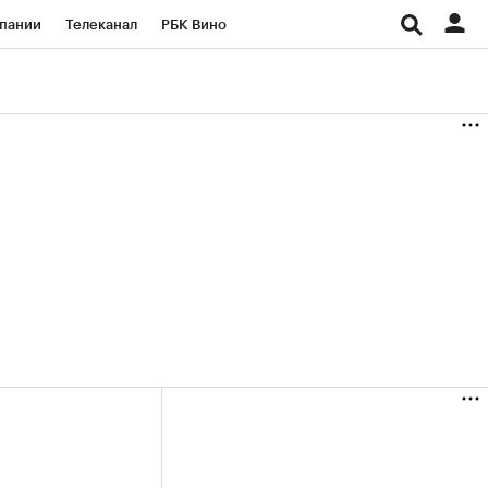
пании
Телеканал
РБК Вино
ациональные проекты
Город
аншизы
Газета
ка
Бизнес