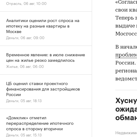
«Соглас
Отрасль, 06 авг, 10:00
свои кв
Теперь 
Аналитики оценили рост спроса на
ипотеку на разные квартиры в
выдаче 
Москве
Мосгосс
Деньги, 06 авг, 09:00
В начал
Временное явление: в июле снижение
пробле
цен на жилье резко замедлилось
России.
Жилье, 06 авг, 06:00
региона
ведомст
ЦБ оценил ставки проектного
финансирования для застройщиков
России
Хусну
Деньги, 05 авг, 18:13
ожида
«Домклик» отметил
обма
перераспределение ипотечного
спроса в сторону вторички
Недвижим
Деньги, 05 авг, 15:13