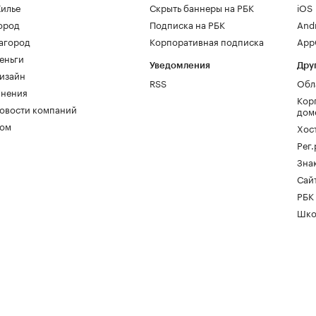
илье
Скрыть баннеры на РБК
iOS
ород
Подписка на РБК
And
агород
Корпоративная подписка
AppG
еньги
Уведомления
Дру
изайн
RSS
Обл
нения
Кор
овости компаний
дом
ом
Хос
Рег
Зна
Сайт
РБК
Шко