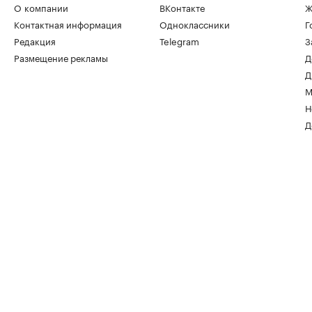
О компании
ВКонтакте
Ж
Контактная информация
Одноклассники
Г
Редакция
Telegram
З
Размещение рекламы
Д
Д
М
Н
Д