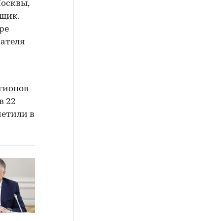
Москвы,
щик.
ре
дателя
гионов
в 22
метили в