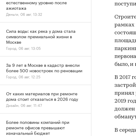
естественному уровню после
поступи
ажиотажа
Деньги, 06 авг, 13:32
Строите
рамках 
Сила воды: как река у дома стала
состоящ
символом премиальной жизни в
площадь
Москве
Город, 06 авг, 13:05
паркинг
первона
За 9 лет в Москве в кадастр внесли
было, и
более 500 новостроек по реновации
Город, 06 авг, 12:25
В 2017 
застрой
От каких материалов при ремонте
принял 
дома стоит отказаться в 2026 году
2019 го
Дизайн, 06 авг, 11:47
должен 
обману
Более половины компаний при
ремонте офисов превышают
В серед
изначальный бюджет