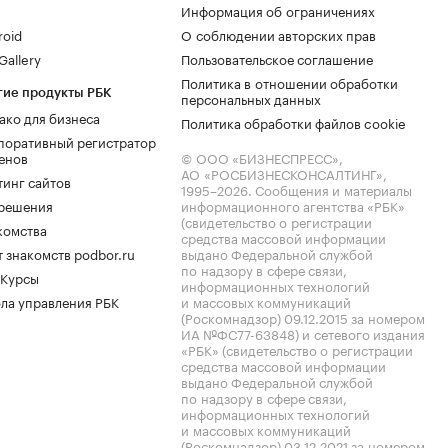
Информация об ограничениях
roid
О соблюдении авторских прав
allery
Пользовательское соглашение
Политика в отношении обработки
гие продукты РБК
персональных данных
ако для бизнеса
Политика обработки файлов cookie
поративный регистратор
енов
© ООО «БИЗНЕСПРЕСС»,
АО «РОСБИЗНЕСКОНСАЛТИНГ»,
тинг сайтов
1995–2026
. Сообщения и материалы
.решения
информационного агентства «РБК»
(свидетельство о регистрации
комства
средства массовой информации
 знакомств podbor.ru
выдано Федеральной службой
по надзору в сфере связи,
 Курсы
информационных технологий
ла управления РБК
и массовых коммуникаций
(Роскомнадзор) 09.12.2015 за номером
ИА №ФС77-63848) и сетевого издания
«РБК» (свидетельство о регистрации
средства массовой информации
выдано Федеральной службой
по надзору в сфере связи,
информационных технологий
и массовых коммуникаций
(Роскомнадзор) 03.12.2021 за номером