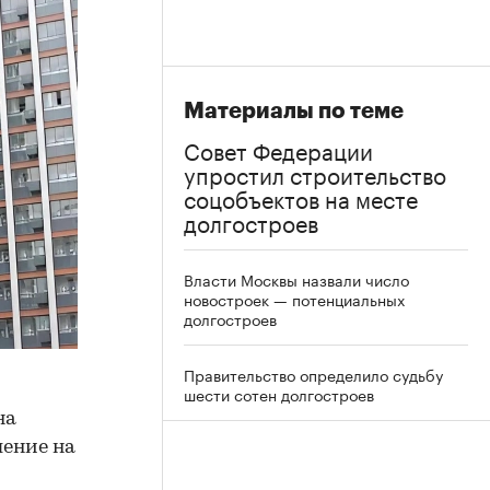
Материалы по теме
Совет Федерации
упростил строительство
соцобъектов на месте
долгостроев
Власти Москвы назвали число
новостроек — потенциальных
долгостроев
Правительство определило судьбу
шести сотен долгостроев
на
шение на