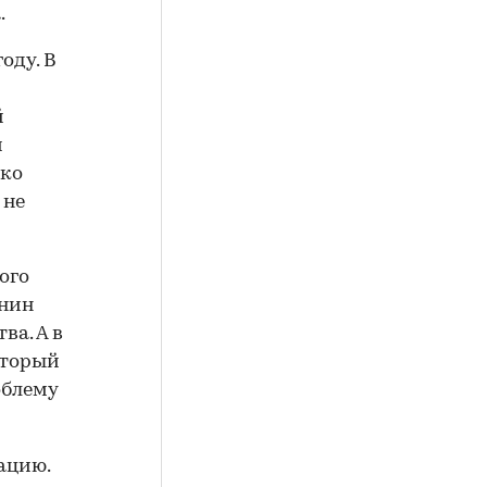
.
оду. В
й
й
ако
 не
ого
янин
ва. А в
оторый
облему
ацию.