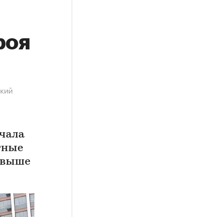
роя
цкий
ачала
тные
 свыше