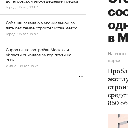
допетровской эпохи дешевле трешки
Город, 06 авг, 18:07
со
од
Собянин заявил о максимальном за
пять лет темпе строительства метро
Город, 06 авг, 15:52
в 
Спрос на новостройки Москвы и
На восто
области снизился за год почти на
парк»
20%
Жилье, 06 авг, 15:39
Пробл
экспл
строи
средс
850 о