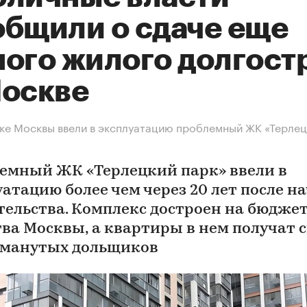
общили о сдаче еще
ного жилого долгост
Москве
ке Москвы ввели в эксплуатацию проблемный ЖК «Терле
емный ЖК «Терлецкий парк» ввели в
уатацию более чем через 20 лет после н
тельства. Комплекс достроен на бюдже
тва Москвы, а квартиры в нем получат
бманутых дольщиков