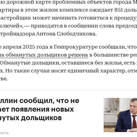
но дорожной карте проблемных объектов города 
артиры в этом жилом комплексе ожидает 851 доль
застройщик может начинать готовиться к процеду
ключей», — приводятся в сообщении слова предсе
тройнадзора Антона Слободчикова.
е апреля 2025 года в Генпрокуратуре сообщали, что
ма обманутых дольщиков решена
в большинстве ре
 Обманутые дольщики, оставшиеся без жилья, есть 
х. Но такие случаи носят единичный характер, от
ве.
ллин сообщил, что не
ет появления новых
нутых дольщиков
ость