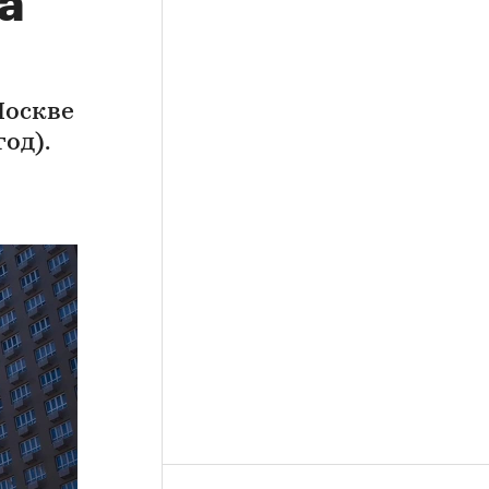
а
Москве
од).