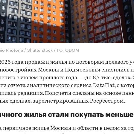
gio Photone / Shutterstock / FOTODOM
2026 года продажи жилья по договорам долевого у
 новостройках Москвы и Подмосковья снизились н
нению с июлем прошлого года — до 8,7 тыс. сделок. 
 из отчета аналитического сервиса DataFlat, с кот
илась редакция. Подсчеты сделаны на основе дан
ых сделках, зарегистрированных Росреестром.
чного жилья стали покупать меньше
а первичное жилье Москвы и области в целом за го