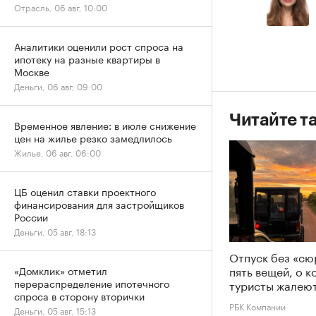
Отрасль, 06 авг, 10:00
Аналитики оценили рост спроса на
ипотеку на разные квартиры в
Москве
Деньги, 06 авг, 09:00
Читайте т
Временное явление: в июле снижение
цен на жилье резко замедлилось
Жилье, 06 авг, 06:00
ЦБ оценил ставки проектного
финансирования для застройщиков
России
Деньги, 05 авг, 18:13
Отпуск без «сю
пять вещей, о 
«Домклик» отметил
перераспределение ипотечного
туристы жалеют
спроса в сторону вторички
РБК Компании
Деньги, 05 авг, 15:13