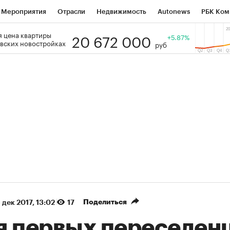
Мероприятия
Отрасли
Недвижимость
Autonews
РБК Ком
20 672 000
 цена квартиры
 РБК
РБК Образование
РБК Курсы
РБК Life
+5.87%
Тренды
Виз
вских новостройках
руб
ь
Крипто
РБК Бизнес-среда
Дискуссионный клуб
Исследо
зета
Спецпроекты СПб
Конференции СПб
Спецпроекты
кономика
Бизнес
Технологии и медиа
Финансы
Рынок на
(+87,48%)
(+30,42%)
 ₽5 450
АФК «Система» ₽12
Купить
ноз ПСБ к 29.07.27
прогноз БКС к 15.07.27
Поделиться
 дек 2017, 13:02
17
я первых переселен