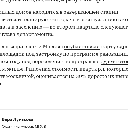
следующего года», — подчеркнул Бочкарев.
 жилых домов
находятся
в завершающей стадии
льства и планируются к сдаче в эксплуатацию в к
ода, а к заселению — во втором квартале следующег
 глава департамента.
 сентября власти Москвы
опубликовали
карту адре
площадок под застройку по программе реновации.
ем году под переселение по программе
будет гото
в. м жилья. Рыночная стоимость квартир, в которы
ят
москвичей, оценивается на 30% дороже их нын
.
Вера Лунькова
Окончила журфак МГУ. В