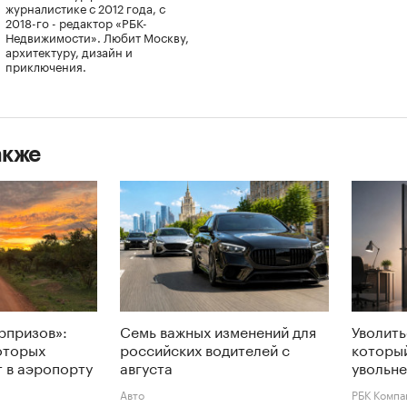
журналистике с 2012 года, с
2018-го - редактор «РБК-
Недвижимости». Любит Москву,
архитектуру, дизайн и
приключения.
акже
рпризов»:
Семь важных изменений для
Уволить
которых
российских водителей с
которы
 в аэропорту
августа
увольне
Авто
РБК Компа