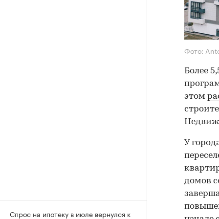
Фото: Anto
Более 5
програм
этом
ра
строите
Недвиж
У город
пересел
квартир
домов с
заверша
повышен
Спрос на ипотеку в июле вернулся к