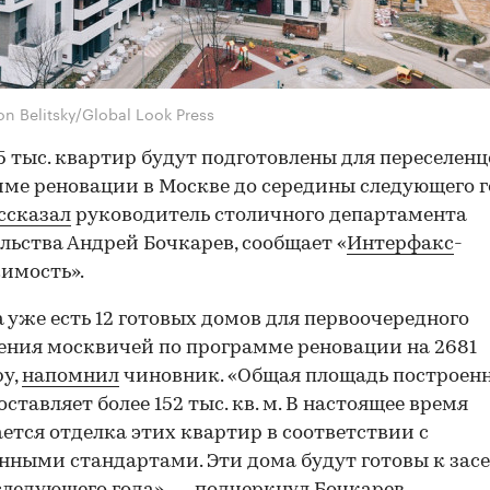
n Belitsky/Global Look Press
,5 тыс. квартир будут подготовлены для переселенц
ме реновации в Москве до середины следующего г
ссказал
руководитель столичного департамента
льства Андрей Бочкарев, сообщает «
Интерфакс
-
имость».
а уже есть 12 готовых домов для первоочередного
ения москвичей по программе реновации на 2681
у,
напомнил
чиновник. «Общая площадь построен
оставляет более 152 тыс. кв. м. В настоящее время
ется отделка этих квартир в соответствии с
ными стандартами. Эти дома будут готовы к зас