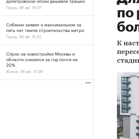
допетровской эпохи дешевле трешки
Город, 06 авг, 18:07
по
бол
Собянин заявил о максимальном за
пять лет темпе строительства метро
Город, 06 авг, 15:52
К нас
перес
Спрос на новостройки Москвы и
области снизился за год почти на
стади
20%
Жилье, 06 авг, 15:39