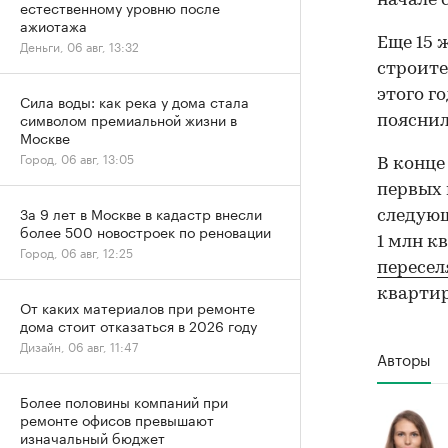
начале 
естественному уровню после
ажиотажа
Еще 15
Деньги, 06 авг, 13:32
строите
этого г
Сила воды: как река у дома стала
символом премиальной жизни в
пояснил
Москве
Город, 06 авг, 13:05
В конце
первых 
За 9 лет в Москве в кадастр внесли
следующ
более 500 новостроек по реновации
1 млн к
Город, 06 авг, 12:25
пересел
квартир
От каких материалов при ремонте
дома стоит отказаться в 2026 году
Дизайн, 06 авг, 11:47
Авторы
Более половины компаний при
ремонте офисов превышают
изначальный бюджет