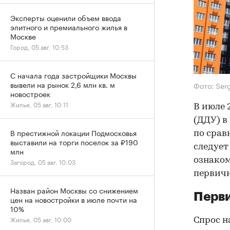
Эксперты оценили объем ввода
элитного и премиального жилья в
Москве
Город, 05 авг, 10:53
С начала года застройщики Москвы
вывели на рынок 2,6 млн кв. м
Фото: Ser
новостроек
Жилье, 05 авг, 10:11
В июле 
(ДДУ) в
В престижной локации Подмосковья
по срав
выставили на торги поселок за ₽190
следует
млн
ознаком
Загород, 05 авг, 10:03
первичн
Назван район Москвы со снижением
Перви
цен на новостройки в июле почти на
10%
Жилье, 05 авг, 10:00
Спрос н