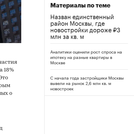
Материалы по теме
Назван единственный
район Москвы, где
новостройки дороже ₽3
млн за кв. м
Аналитики оценили рост спроса на
ипотеку на разные квартиры в
Москве
частия
а 18%
С начала года застройщики Москвы
Это
вывели на рынок 2,6 млн кв. м
орым
новостроек
ных о
д