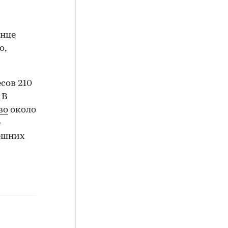
онце
о,
сов 210
 В
во
около
е
ешних