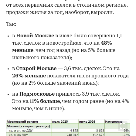
от всех первичных сделок в столичном регионе,
продажи жилья за год, наоборот, выросли.
Так:
в
Новой Москве
в июле было совершено 1,1
тыс. сделок в новостройках, что на
48%
меньше
, чем год назад (но на 5% больше
июньского показателя);
в
Старой Москве
— 3,6 тыс. сделок. Это на
26%
меньше
показателя июля прошлого года
00:00
/
00:00
(но на 2% больше значений июня);
на
Подмосковье
пришлось 3,9 тыс. сделок.
Это на
11% больше
, чем годом ранее (но на 4%
меньше, чем в июне).