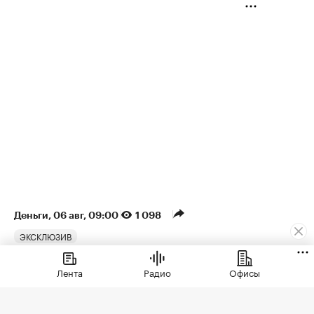
Деньги
⁠,
06 авг, 09:00
1 098
ЭКСКЛЮЗИВ
Аналитики оценили рост
Лента
Радио
Офисы
спроса на ипотеку на
разные квартиры в Москве