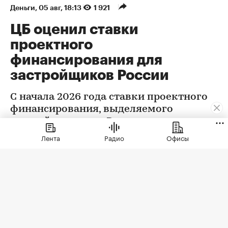
Деньги
⁠,
05 авг, 18:13
1 921
ЦБ оценил ставки
проектного
финансирования для
застройщиков России
С начала 2026 года ставки проектного
финансирования, выделяемого
застройщикам, по России в целом
снизились на 0,32 п.п., следует из
Лента
Радио
Офисы
данных Центробанка